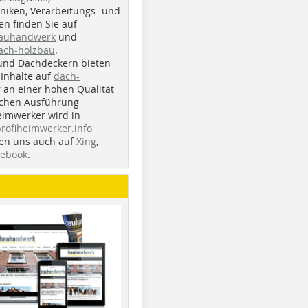
iken, Verarbeitungs- und
n finden Sie auf
bauhandwerk
und
ach-holzbau
.
und Dachdeckern bieten
Inhalte auf
dach-
r an einer hohen Qualität
ichen Ausführung
eimwerker wird in
profiheimwerker.info
nden uns auch auf
Xing
,
cebook
.