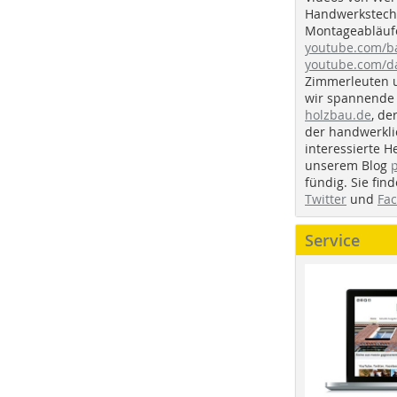
Handwerkstechn
Montageabläufe
youtube.com/
youtube.com/d
Zimmerleuten 
wir spannende 
holzbau.de
, de
der handwerkl
interessierte H
unserem Blog
fündig. Sie fi
Twitter
und
Fa
Service