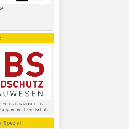
be
z
daten BS BRANDSCHUTZ
Supplement Brandschutz
 Spezial