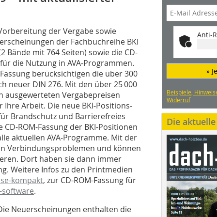
Vorbereitung der Vergabe sowie
Anti-R
euerscheinungen der Fachbuchreihe BKI
 Bände mit 764 Seiten) sowie die CD-
 für die Nutzung in AVA-Programmen.
» J
 Fassung berücksichtigen die über 300
 neuer DIN 276. Mit den über 25 000
Beispiele, Hinweis
hen ausgewerteten Vergabepreisen
Widerruf
 Ihre Arbeit. Die neue BKI-Positions-
für Brandschutz und Barrierefreies
Die aktuell
Die CD-ROM-Fassung der BKI-Positionen
lle aktuellen AVA-Programme. Mit der
g von Verbindungsproblemen und können
ieren. Dort haben sie dann immer
g. Weitere Infos zu den Printmedien
ise-kompakt
, zur CD-ROM-Fassung für
-software
.
Die Neuerscheinungen enthalten die