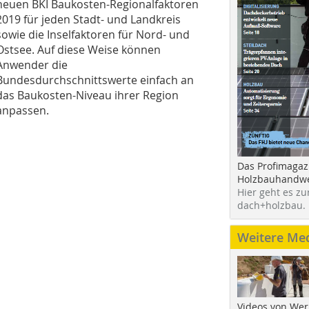
neuen BKI Baukosten-Regionalfaktoren
2019 für jeden Stadt- und Landkreis
sowie die Inselfaktoren für Nord- und
Ostsee. Auf diese Weise können
Anwender die
Bundesdurchschnittswerte einfach an
das Baukosten-Niveau ihrer Region
anpassen.
Das Profimagaz
Holzbauhandwe
Hier geht es zu
dach+holzbau.
Weitere Me
Videos von Wer