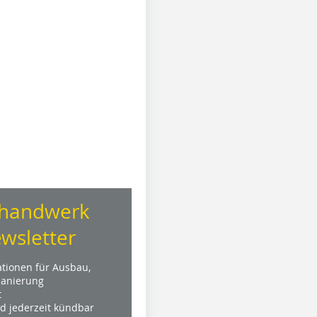
handwerk
wsletter
ationen für Ausbau,
anierung
t
nd jederzeit kündbar