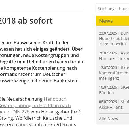
018 ab sofort
News
Bun
23.07.2026 |
Hubertz auf der
en im Bauwesen in Kraft. In der
2026 in Berlin
esen hat sich einiges geändert. Über
Asbe
20.07.2026 |
rdnungen, neue Kostengruppen und
Nummer Eins 
Begriffe und Definitionen haben für die
Bau
die kompetente Kostenplanung nach
13.07.2026 |
Kameratürmen 
formationszentrum Deutscher
Intelligenz
xiswerkzeuge mit neuen Baukosten-
SiGe
10.07.2026 |
Bänden
Die Neuerscheinung
Handbuch
Stih
08.07.2026 |
Kostenplanung im Hochbau nach
Akku-Allianz
neuer DIN 276
vom Herausgeber Prof.
Dr.-Ing. Wolfdietrich Kalusche und
Alle News
weiteren anerkannten Experten aus