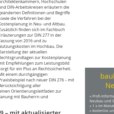
Architektenkammern, Hochschulen
und DIN-Arbeitskreisen erläutern die
geänderten Definitionen und Begriffe
sowie die Verfahren bei der
Kostenplanung in Neu- und Altbau.
Zusätzlich finden sich im Fachbuch
Erläuterungen zur DIN 277 in der
Fassung von 2016 und zu
Nutzungskosten im Hochbau. Die
Darstellung der aktuellen
Rechtsgrundlagen zur Kostenplanung
mit Empfehlungen zum Leistungsbild
sorgt für ein Plus an Rechtssicherheit.
bau
Mit einem durchgängigen
Praxisbeispiel nach neuer DIN 276 – mit
Ne
Berücksichtigung aller
einen Orientierungsleitfaden zur
» Profi-Inform
lanung mit Bauherrn und
Neubau und S
» 1 x im Mona
» kostenlos u
 – mit aktualisierter