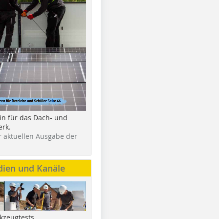
in für das Dach- und
rk.
r aktuellen Ausgabe der
dien und Kanäle
kzeugtests,