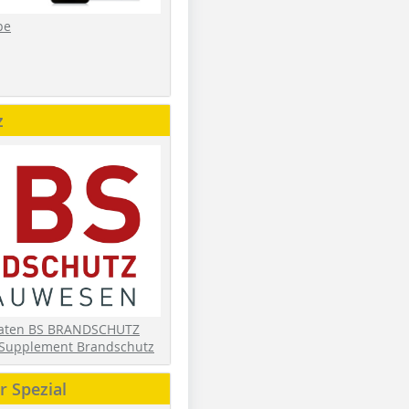
be
z
daten BS BRANDSCHUTZ
Supplement Brandschutz
 Spezial