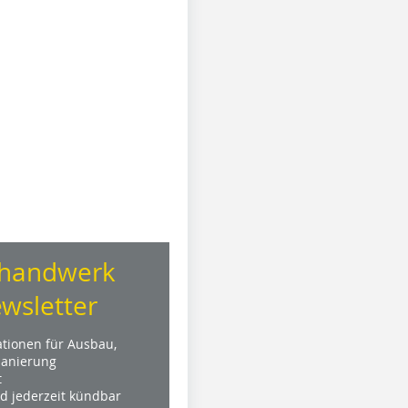
handwerk
wsletter
ationen für Ausbau,
anierung
t
nd jederzeit kündbar