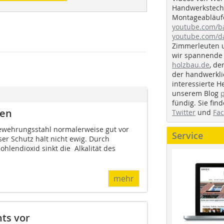
Handwerkstechn
Montageabläufe
youtube.com/
youtube.com/d
Zimmerleuten 
wir spannende 
holzbau.de
, de
der handwerkl
interessierte H
unserem Blog
fündig. Sie fi
ten
Twitter
und
Fa
 Bewehrungsstahl normalerweise gut vor
Service
ser Schutz hält nicht ewig. Durch
ohlendioxid sinkt die Alkalität des
mehr
hts vor