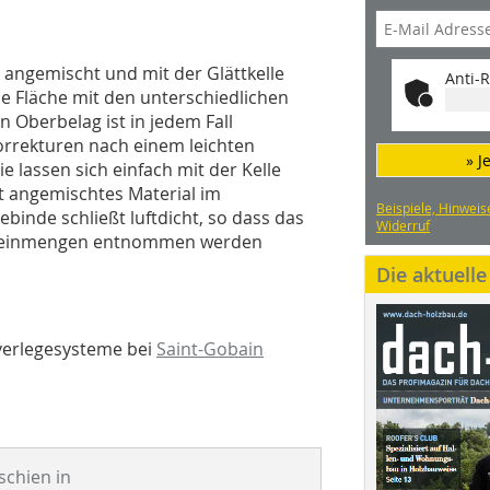
 angemischt und mit der Glättkelle
Anti-R
e Fläche mit den unterschiedlichen
 Oberbelag ist in jedem Fall
Korrekturen nach einem leichten
» J
e lassen sich einfach mit der Kelle
t angemischtes Material im
Beispiele, Hinweis
binde schließt luftdicht, so dass das
Widerruf
h Kleinmengen entnommen werden
Die aktuell
verlegesysteme bei
Saint-Gobain
schien in