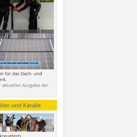
in für das Dach- und
rk.
r aktuellen Ausgabe der
dien und Kanäle
kzeugtests,