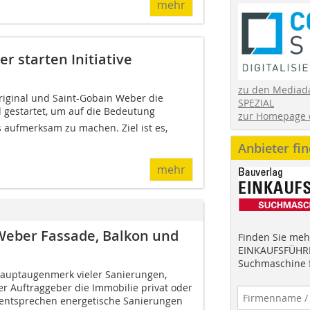
mehr
r starten Initiative
zu den Mediad
ginal und Saint-Gobain Weber die
SPEZIAL
d gestartet, um auf die Bedeutung
zur Homepage 
aufmerksam zu machen. Ziel ist es,
Anbieter fi
mehr
Weber Fassade, Balkon und
Finden Sie mehr
EINKAUFSFÜHRE
Suchmaschine f
 Hauptaugenmerk vieler Sanierungen,
r Auftraggeber die Immobilie privat oder
 entsprechen energetische Sanierungen