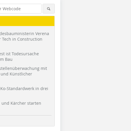
desbauministerin Verena
 Tech in Construction
st ist Todesursache
am Bau
stellenüberwachung mit
und Künstlicher
Foto: Saint Gobain Weber
Foto: Saint Gobain Weber
Foto: Sai
Ko-Standardwerk in drei
l und Kärcher starten