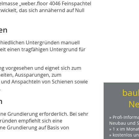
masse „weber.floor 4046 Feinspachtel
­wickelt, das sich annähernd auf Null
en
chied­lichen Untergründen manuell
eit einen tragfähigen Untergrund für
ung vorgesehen und eignet sich zum
heiten, Aussparungen, zum
- und Anspachteln von Schienen sowie
.
bau
h
Ne
ine Grundierung erforderlich. Bei sehr
» Profi-Inform
ründen empfiehlt sich eine
Neubau und S
ine Grundierung auf Basis von
» 1 x im Mona
» kostenlos u