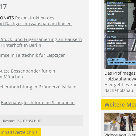
17
MONATS
Rekonstruktion des
nd Dachgeschossausbau am Kaiser-
, Stuck- und Fugensanierung an Häusern
 Hinterhofs in Berlin
imse in Falttechnik für Leipziger
utze Bossenbänder für ein
Das Profimagaz
in München
Holzbauhandwe
Hier geht es zu
ellerabdichtung in Gründerzeitvilla in
dach+holzbau.
Bodenausgleich für eine Scheune in
Weitere Me
Ressort: BAUTENSCHUTZ
Inhaltsverzeichnis
Videos von Wer