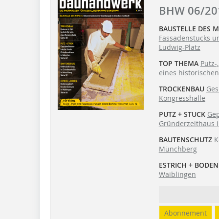
BHW 06/20
BAUSTELLE DES 
Fassadenstucks u
Ludwig-Platz
TOP THEMA
Putz-
eines historischen
TROCKENBAU
Ges
Kongresshalle
PUTZ + STUCK
Gep
Gründerzeithaus 
BAUTENSCHUTZ
K
Münchberg
ESTRICH + BODEN
Waiblingen
Abonnement