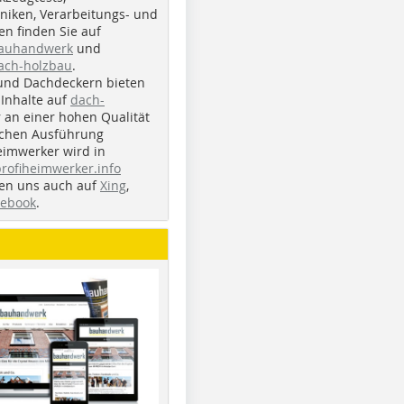
iken, Verarbeitungs- und
n finden Sie auf
bauhandwerk
und
ach-holzbau
.
und Dachdeckern bieten
Inhalte auf
dach-
r an einer hohen Qualität
ichen Ausführung
eimwerker wird in
profiheimwerker.info
nden uns auch auf
Xing
,
cebook
.