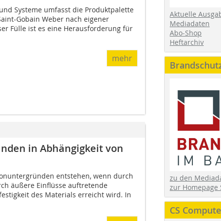
 und Systeme umfasst die Produktpalette
Aktuelle Ausga
 Saint-Gobain Weber nach eigener
Mediadaten
er Fülle ist es eine Herausforderung für
Abo-Shop
Heftarchiv
mehr
Brandschut
ünden in Abhängigkeit von
etonuntergründen entstehen, wenn durch
zu den Media
ch äußere Einflüsse auftretende
zur Homepage 
tigkeit des Materials erreicht wird. In
CS Computer