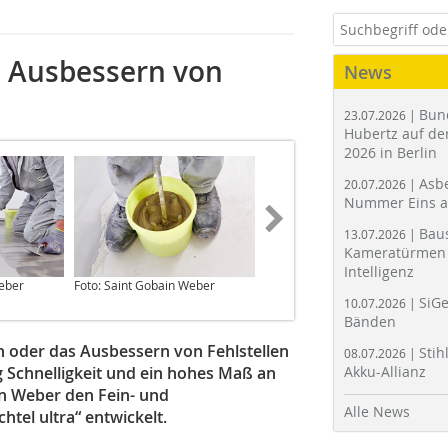
 Ausbessern von
News
Bun
23.07.2026 |
Hubertz auf der
2026 in Berlin
Asbe
20.07.2026 |
Nummer Eins 
Bau
13.07.2026 |
Kameratürmen 
Intelligenz
Weber
Foto: Saint Gobain Weber
Foto: Saint Gobain Weber
SiGe
10.07.2026 |
Bänden
 oder das Ausbessern von Fehlstellen
Stih
08.07.2026 |
ig Schnelligkeit und ein hohes Maß an
Akku-Allianz
in Weber den Fein- und
Alle News
tel ultra“ entwickelt.