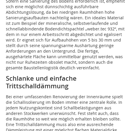
Sofern eine Sanierung des Bodens erforderlich ist, empfiehlt
sich eine möglichst dünnschichtig ausführbare
Abdichtungslösung, da bei niedrigen Raumhöhen hohe
Sanierungsaufbauten nachteilig wären. Ein ideales Material
ist zum Beispiel der mineralische, selbstverlaufende und
schnellabbindende Bodendichtspachtel „weber.tec 932“, mit
dem in nur einem Arbeitsschritt abgedichtet und egalisiert
wird. Er eignet sich für Aufbauhöhen von 5 bis 30 mm und
stellt durch seine spannungsarme Aushärtung geringe
Anforderungen an den Untergrund. Die fertige,
ausgehärtete Fläche kann unmittelbar genutzt werden, was
nicht nur ­Ruhezeiten obsolet macht, sondern auch die
gesamte Baustellenlogistik deutlich vereinfacht.
Schlanke und einfache
Trittschalldämmung
Bei einer umfassenden Renovierung der Innenräume spielt
die Schallisolierung im Boden immer eine zentrale Rolle. In
jedem Nutzungskontext sind Schallbelästigungen aus
anderen Stockwerken unerwünscht. Fest steht auch, dass
die Raumhöhe so weit wie möglich erhalten bleiben sollte.
Eine Trittschalldämmung muss also eine ausreichende
Dämmleistung mit einer möglichst flachen Materialdicke