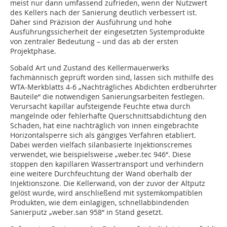
meist nur dann umfassend zufrieden, wenn der Nutzwert
des Kellers nach der Sanierung deutlich verbessert ist.
Daher sind Präzision der Ausführung und hohe
Ausführungssicherheit der eingesetzten Systemprodukte
von zentraler Bedeutung – und das ab der ersten
Projektphase.
Sobald Art und Zustand des Kellermauerwerks
fachmännisch geprüft worden sind, lassen sich mithilfe des
WTA-Merkblatts 4-6 „Nachträgliches Abdichten erdberührter
Bauteile“ die notwendigen Sanierungsarbeiten festlegen.
Verursacht kapillar aufsteigende Feuchte etwa durch
mangelnde oder fehlerhafte Querschnittsabdichtung den
Schaden, hat eine nachträglich von innen eingebrachte
Horizontalsperre sich als gängiges Verfahren etabliert.
Dabei werden vielfach silanbasierte Injektionscremes
verwendet, wie beispielsweise „weber.tec 946“. Diese
stoppen den kapillaren Wassertransport und verhindern
eine weitere Durchfeuchtung der Wand oberhalb der
Injektionszone. Die Kellerwand, von der zuvor der Altputz
gelöst wurde, wird anschließend mit systemkompatiblen
Produkten, wie dem einlagigen, schnellabbindenden
Sanierputz „weber.san 958“ in Stand gesetzt.