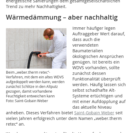
energetische Sanierungen dem gesamtgesellschaftlichen
Trend zu mehr Nachhaltigkeit.
Wärmedämmung – aber nachhaltig
Immer häufiger legen
Auftraggeber Wert darauf,
dass auch die
verwendeten
Baumaterialien
ökologischen Ansprüchen
genügen. Ist bereits ein
WDVS vorhanden, sollte
Beim „weber.therm retec“-
zunächst dessen
Verfahren, mit dem ein altes WDVS
Funktionalität überprüft
aufgedoppelt werden kann, werden
werden. Häufig lassen sich
zunächst Schlitze in den Altputz
selbst schadhafte Alt-
gezogen, damit vorhandene
Systeme ertüchtigen und
Feuchtigkeit entweichen kann
Foto: Saint-Gobain Weber
mit einer Aufdopplung auf
das aktuelle Niveau
anheben. Dieses Verfahren bietet
Saint-Gobain Weber
seit
vielen Jahren erfolgreich unter dem Namen „weber.therm
retec“ an.