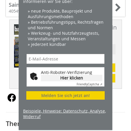
informieren wir Sie über:
Saint-Gobain Weber GmbH
» neue Produkte, Bauprojekt und
40549 Düsseldorf
Ausführungsmethoden
» Betriebsführungstipps, Rechtsfragen
Dieser Artikel erschien in
und Normen
» Werkzeug- und Nutzfahrzeugtests,
BHW 10/2022
Veranstaltungen und Messen
» jederzeit kündbar
Ressort: BAUTENSCHUTZ
Abonnement
Anti-Roboter-Verifizierung
Hier klicken
Inhaltsverzeichnis
Friendly
Captcha ⇗
Melden Sie sich jetzt an!
Beispiele, Hinweise: Datenschutz, Analyse,
Widerruf
Thematisch passende Artikel: