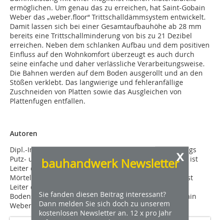
ermöglichen. Um genau das zu erreichen, hat Saint-Gobain
Weber das „weber.floor“ Trittschalldämmsystem entwickelt.
Damit lassen sich bei einer Gesamtaufbauhöhe ab 28 mm
bereits eine Trittschallminderung von bis zu 21 Dezibel
erreichen. Neben dem schlanken Aufbau und dem positiven
Einfluss auf den Wohnkomfort überzeugt es auch durch
seine einfache und daher verlässliche Verarbeitungsweise.
Die Bahnen werden auf dem Boden ausgerollt und an den
Stößen verklebt. Das langwierige und fehleranfällige
Zuschneiden von Platten sowie das Ausgleichen von
Plattenfugen entfallen.
Autoren
Dipl.-Ing. Georg J. Kolbe ist Leiter des Produktmarketings
x
Putz- und Fassadensysteme, Dipl.-Ing. Michael Bertels ist
bauhandwerk Newsletter
Leiter des Produktmanagements Bautenschutz- und
Mörtelsysteme und Dipl. Wirt.-Ing. Maurice Bonfrere ist
Leiter des Produktmanagements Fliesen- und
Sie fanden diesen Beitrag interessant?
Bodensysteme. Alle drei sind bei der Firma Saint-Gobain
Dann melden Sie sich doch zu unserem
Weber in Düsseldorf tätig.
kostenlosen Newsletter an. 12 x pro Jahr