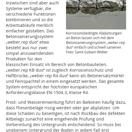
Inzwischen sind aber auch
Systeme verfügbar, die
verschiedene Funktionen
kombinieren und so die
Arbeitsabläufe merklich
einfacher gestalten. Das
Korrosionsbedingte Abplatzungen
Betonsanierungssystem
an Beton lassen sich mit dem
„weber.rep duo“ etwa
Betonsanierungssystem „weber.rep
besteht aus nur zwei
duo“ einfach und schnell sanieren
Foto: Saint-Gobain Weber
simpel anzuwendenden
Produkten für den
klassischen Einsatz im Bereich von Betonbauteilen.
„weber.rep KB duo“ ist zugleich Korrosionsschutz und
Haftbrücke, „weber.rep R4 duo“ kann als Betonersatzmörtel
und Feinspachtel in einem eingesetzt werden. Das gesamte
System entspricht der höchsten europäischen
Anforderungsklasse EN-1504-3, Klasse R4.
Frost- und Wassereinwirkung führt an Balkonen häufig dazu,
dass Fliesenbeläge rissig werden oder gar abplatzen. Um
diese Schäden zu beseitigen, ist nach Rückbau des defekten
Altbelags zunächst eine eingehende Prüfung und
Vorbereitung des Untergrunds entscheidend. So muss bei
unebenem Untergrund der Boden in jedem Fall erst