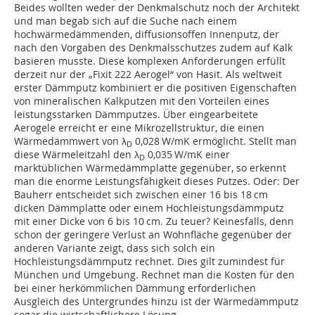
Beides wollten weder der Denkmalschutz noch der Architekt
und man begab sich auf die Suche nach einem
hochwärmedämmenden, diffusionsoffen Innenputz, der
nach den Vorgaben des Denkmalsschutzes zudem auf Kalk
basieren musste. Diese komplexen Anforderungen erfüllt
derzeit nur der „Fixit 222 Aerogel“ von Hasit. Als weltweit
erster Dämmputz kombiniert er die positiven Eigenschaften
von mineralischen Kalkputzen mit den Vorteilen eines
leistungsstarken Dämmputzes. Über eingearbeitete
Aerogele erreicht er eine Mikrozellstruktur, die einen
Wärmedämmwert von λ
0,028 W/mK ermöglicht. Stellt man
D
diese Wärmeleitzahl den λ
0,035 W/mK einer
D
marktüblichen Wärmedämmplatte gegenüber, so erkennt
man die enorme Leistungsfähigkeit dieses Putzes. Oder: Der
Bauherr entscheidet sich zwischen einer 16 bis 18 cm
dicken Dämmplatte oder einem Hochleistungsdämmputz
mit einer Dicke von 6 bis 10 cm. Zu teuer? Keinesfalls, denn
schon der geringere Verlust an Wohnfläche gegenüber der
anderen Variante zeigt, dass sich solch ein
Hochleistungsdämmputz rechnet. Dies gilt zumindest für
München und Umgebung. Rechnet man die Kosten für den
bei einer herkömmlichen Dämmung erforderlichen
Ausgleich des Untergrundes hinzu ist der Wärmedämmputz
sogar die wirtschaftlichere Lösung.