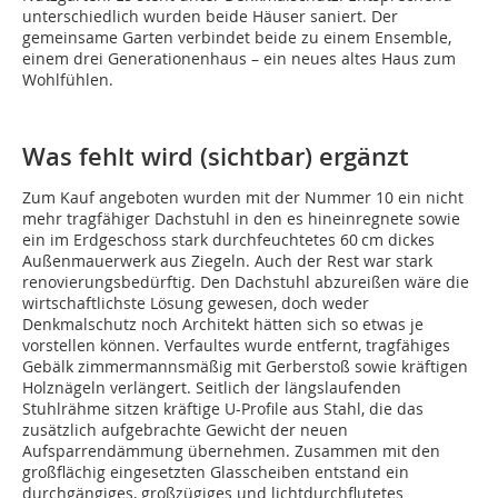
unterschiedlich wurden beide Häuser saniert. Der
gemeinsame Garten verbindet beide zu einem Ensemble,
einem drei Generationenhaus – ein neues altes Haus zum
Wohlfühlen.
Was fehlt wird (sichtbar) ergänzt
Zum Kauf angeboten wurden mit der Nummer 10 ein nicht
mehr tragfähiger Dachstuhl in den es hineinregnete sowie
ein im Erdgeschoss stark durchfeuchtetes 60 cm dickes
Außenmauerwerk aus Ziegeln. Auch der Rest war stark
renovierungsbedürftig. Den Dachstuhl abzureißen wäre die
wirtschaftlichste Lösung gewesen, doch weder
Denkmalschutz noch Architekt hätten sich so etwas je
vorstellen können. Verfaultes wurde entfernt, tragfähiges
Gebälk zimmermannsmäßig mit Gerberstoß sowie kräftigen
Holznägeln verlängert. Seitlich der längslaufenden
Stuhlrähme sitzen kräftige U-Profile aus Stahl, die das
zusätzlich aufgebrachte Gewicht der neuen
Aufsparrendämmung übernehmen. Zusammen mit den
großflächig eingesetzten Glasscheiben entstand ein
durchgängiges, großzügiges und lichtdurchflutetes