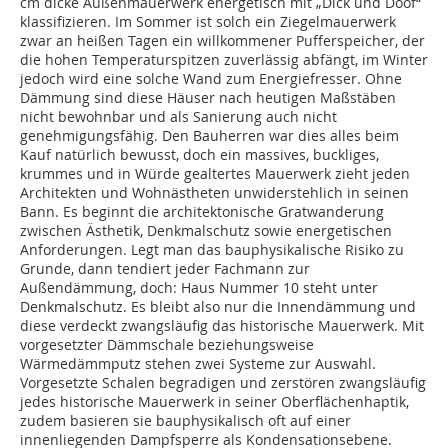
cm dicke Außenmauerwerk energetisch mit „Dick und Doof“
klassifizieren. Im Sommer ist solch ein Ziegelmauerwerk
zwar an heißen Tagen ein willkommener Pufferspeicher, der
die hohen Temperaturspitzen zuverlässig abfängt, im Winter
jedoch wird eine solche Wand zum Energiefresser. Ohne
Dämmung sind diese Häuser nach heutigen Maßstäben
nicht bewohnbar und als Sanierung auch nicht
genehmigungsfähig. Den Bauherren war dies alles beim
Kauf natürlich bewusst, doch ein massives, buckliges,
krummes und in Würde gealtertes Mauerwerk zieht jeden
Architekten und Wohnästheten unwiderstehlich in seinen
Bann. Es beginnt die architektonische Gratwanderung
zwischen Ästhetik, Denkmalschutz sowie energetischen
Anforderungen. Legt man das bauphysikalische Risiko zu
Grunde, dann tendiert jeder Fachmann zur
Außendämmung, doch: Haus Nummer 10 steht unter
Denkmalschutz. Es bleibt also nur die Innendämmung und
diese verdeckt zwangsläufig das historische Mauerwerk. Mit
vorgesetzter Dämmschale beziehungsweise
Wärmedämmputz stehen zwei Systeme zur Auswahl.
Vorgesetzte Schalen begradigen und zerstören zwangsläufig
jedes historische Mauerwerk in seiner Oberflächenhaptik,
zudem basieren sie bauphysikalisch oft auf einer
innenliegenden Dampfsperre als Kondensationsebene.