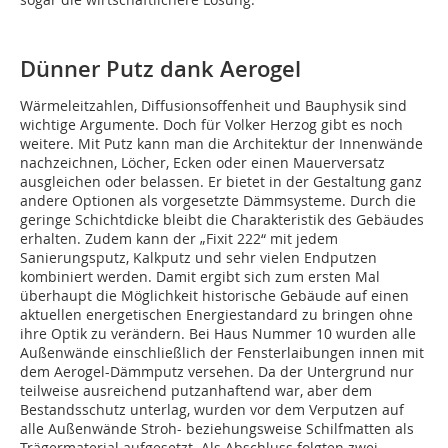
Dünner Putz dank Aerogel
Wärmeleitzahlen, Diffusionsoffenheit und Bauphysik sind
wichtige Argumente. Doch für Volker Herzog gibt es noch
weitere. Mit Putz kann man die Architektur der Innenwände
nachzeichnen, Löcher, Ecken oder einen Mauerversatz
ausgleichen oder belassen. Er bietet in der Gestaltung ganz
andere Optionen als vorgesetzte Dämmsysteme. Durch die
geringe Schichtdicke bleibt die Charakteristik des Gebäudes
erhalten. Zudem kann der „Fixit 222“ mit jedem
Sanierungsputz, Kalkputz und sehr vielen Endputzen
kombiniert werden. Damit ergibt sich zum ersten Mal
überhaupt die Möglichkeit historische Gebäude auf einen
aktuellen energetischen Energiestandard zu bringen ohne
ihre Optik zu verändern. Bei Haus Nummer 10 wurden alle
Außenwände einschließlich der Fensterlaibungen innen mit
dem Aerogel-Dämmputz versehen. Da der Untergrund nur
teilweise ausreichend putzanhaftend war, aber dem
Bestandsschutz unterlag, wurden vor dem Verputzen auf
alle Außenwände Stroh- beziehungsweise Schilfmatten als
Trägermaterial aufgesetzt. Als Abschluss folgten zwei