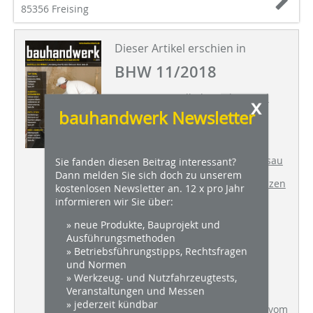
85356 Freising
Dieser Artikel erschien in
BHW 11/2018
TOP THEMA
Wilhelmspalais wird
x
zum Stadtmuseum Stuttgart
bauhandwerk Newsletter
BAUSTELLE DES MONATS
Umnutzung eines ehemaligen
Klosters in Breda zum Hotel Nassau
Sie fanden diesen Beitrag interessant?
Dann melden Sie sich doch zu unserem
SANIEREN + RESTAURIEREN
Grenzen
kostenlosen Newsletter an. 12 x pro Jahr
der emissionsarmen
informieren wir Sie über:
Arbeitsverfahren bei der
Asbestsanierung
» neue Produkte, Bauprojekt und
Ausführungsmethoden
PUTZ + STUCK
» Betriebsführungstipps, Rechtsfragen
Hochleistungsdämmputz mit
und Normen
Aerogel auf feuchte- und
» Werkzeug- und Nutzfahrzeugtests,
salzbelastetem Mauerwerk
Veranstaltungen und Messen
» jederzeit kündbar
WDVS + DÄMMUNG
Befestigung vom