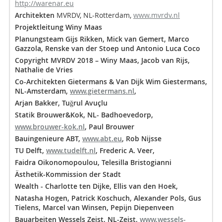
http://warenar.eu
Architekten
MVRDV, NL-Rotterdam,
www.mvrdv.nl
Projektleitung Winy Maas
Planungsteam Gijs Rikken, Mick van Gemert, Marco
Gazzola, Renske van der Stoep und Antonio Luca Coco
Copyright MVRDV 2018 – Winy Maas, Jacob van Rijs,
Nathalie de Vries
Co-Architekten Gietermans & Van Dijk Wim Giestermans,
NL-Amsterdam,
www.gietermans.nl
,
Arjan Bakker, Tuğrul Avuçlu
Statik Brouwer&Kok, NL- Badhoevedorp,
www.brouwer-kok.nl
, Paul Brouwer
Bauingenieure ABT,
www.abt.eu
, Rob Nijsse
TU Delft,
www.tudelft.nl
, Frederic A. Veer,
Faidra Oikonomopoulou, Telesilla Bristogianni
Ästhetik-Kommission der Stadt
Wealth - Charlotte ten Dijke, Ellis van den Hoek,
Natasha Hogen, Patrick Koschuch, Alexander Pols, Gus
Tielens, Marcel van Winsen, Pepijn Diepenveen
Bauarbeiten Wessels Zeist, NL-Zeist,
www.wessels-