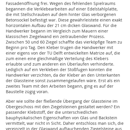
Fassadenöffnung frei. Wegen des fehlenden Spielraums
begannen die Verklebearbeiten auf einer Edelstahlplatte,
die mit Stellschrauben auf dem hinter Glas verborgenen
Betonsockel befestigt war. Diese gewährleistete einen exakt
horizontalen Aufbau der 21 cm dicken Glaswand. Für die
Handwerker begann im Vergleich zum Mauern einer
klassischen Ziegelwand ein zeitraubender Prozess.
Zwischen 50 und 60 Ziegel schaffte das vierköpfige Team zu
Beginn pro Tag. Den Kleber trugen die Handwerker mit
einer eigens von der TU Delft entwickelten Matrize auf, die
zum einen eine gleichmäßige Verteilung des Klebers
erlaubte und zum anderen ein Überlaufen verhinderte.
Lediglich auf ein Verkleben der Stoßfugen konnten die
Handwerker verzichten, da der Kleber an den Unterkanten
der Glassteine sonst zusammengelaufen wäre. Erst als ein
zweites Team mit den Arbeiten begann, ging es auf der
Baustelle zügig voran.
Aber wie sollte der fließende Übergang der Glassteine im
Obergeschoss mit den Ziegelsteinen gestaltet werden? Ein
passender Klebstoff, der die unterschiedlichen
bauphysikalischen Eigenschaften von Glas und Backstein
vermittelt, war nicht in Sicht. Daher entschloss man sich, die
vereinzelt in der Glaswand auftauchenden Ziegelsteine aus