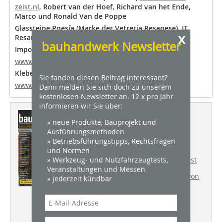
zeist.nl
, Robert van der Hoef, Richard van het Ende,
Marco und Ronald Van de Poppe
Glassteine Poesía (Marke der Vetreria Resanese), IT-
x
Resana,
www.poesiaglass.studio
, Ivano Massarotto
bauhandwerk Newsletter
Importeur Delo Kleber Siko NL-Hengelo,
www.sikobv.nl
, Rob Janssen
Kleber Delo Industrie Klebstoffe, Windach,
Sie fanden diesen Beitrag interessant?
www.delo.de
Dann melden Sie sich doch zu unserem
kostenlosen Newsletter an. 12 x pro Jahr
informieren wir Sie über:
Dieser Artikel erschien in
» neue Produkte, Bauprojekt und
BHW 03/2019
Ausführungsmethoden
» Betriebsführungstipps, Rechtsfragen
und Normen
FAHRBERICHT
Der StreetScooter
» Werkzeug- und Nutzfahrzeugtests,
Work L im bauhandwerk-Praxistest
Veranstaltungen und Messen
TOP THEMA
Die Crystal Houses von
» jederzeit kündbar
MVRDV in Amsterdam
BAUSTELLE DES MONATS
Umnutzung eines ehemaligen
Kapuzinerklosters in Neumarkt