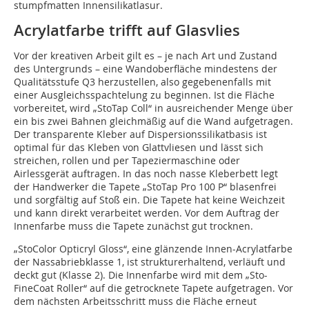
stumpfmatten Innensilikatlasur.
Acrylatfarbe trifft auf Glasvlies
Vor der kreativen Arbeit gilt es – je nach Art und Zustand
des Untergrunds – eine Wandoberfläche mindestens der
Qualitätsstufe Q3 herzustellen, also gegebenenfalls mit
einer Ausgleichsspachtelung zu beginnen. Ist die Fläche
vorbereitet, wird „StoTap Coll“ in ausreichender Menge über
ein bis zwei Bahnen gleichmäßig auf die Wand aufgetragen.
Der transparente Kleber auf Dispersionssilikatbasis ist
optimal für das Kleben von Glattvliesen und lässt sich
streichen, rollen und per Tapeziermaschine oder
Airlessgerät auftragen. In das noch nasse Kleberbett legt
der Handwerker die Tapete „StoTap Pro 100 P“ blasenfrei
und sorgfältig auf Stoß ein. Die Tapete hat keine Weichzeit
und kann direkt verarbeitet werden. Vor dem Auftrag der
Innenfarbe muss die Tapete zunächst gut trocknen.
„StoColor Opticryl Gloss“, eine glänzende Innen-Acrylatfarbe
der Nassabriebklasse 1, ist strukturerhaltend, verläuft und
deckt gut (Klasse 2). Die Innenfarbe wird mit dem „Sto-
FineCoat Roller“ auf die getrocknete Tapete aufgetragen. Vor
dem nächsten Arbeitsschritt muss die Fläche erneut