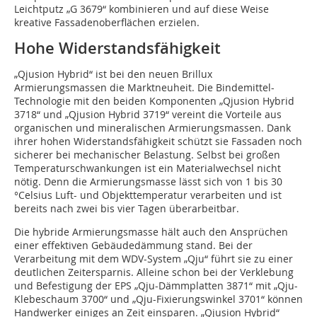
Leichtputz „G 3679“ kombinieren und auf diese Weise
kreative Fassadenoberflächen erzielen.
Hohe Widerstandsfähigkeit
„Qjusion Hybrid“ ist bei den neuen Brillux
Armierungsmassen die Marktneuheit. Die Bindemittel-
Technologie mit den beiden Komponenten „Qjusion Hybrid
3718“ und „Qjusion Hybrid 3719“ vereint die Vorteile aus
organischen und mineralischen Armierungsmassen. Dank
ihrer hohen Widerstandsfähigkeit schützt sie Fassaden noch
sicherer bei mechanischer Belastung. Selbst bei großen
Temperaturschwankungen ist ein Materialwechsel nicht
nötig. Denn die Armierungsmasse lässt sich von 1 bis 30
°Celsius Luft- und Objekttemperatur verarbeiten und ist
bereits nach zwei bis vier Tagen überarbeitbar.
Die hybride Armierungsmasse hält auch den Ansprüchen
einer effektiven Gebäudedämmung stand. Bei der
Verarbeitung mit dem WDV-System „Qju“ führt sie zu einer
deutlichen Zeitersparnis. Alleine schon bei der Verklebung
und Befestigung der EPS „Qju-Dämmplatten 3871“ mit „Qju-
Klebeschaum 3700“ und „Qju-Fixierungswinkel 3701“ können
Handwerker einiges an Zeit einsparen. „Qjusion Hybrid“