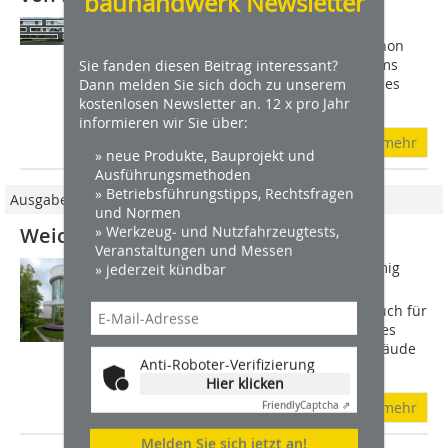
bauhandwerk Newsletter
Gebäudeenergiebilanz, gesetzliche
Vorgaben, effiziente Verarbeitung: Schon
Sie fanden diesen Beitrag interessant?
bei der Planung eines Fassadensystems
Dann melden Sie sich doch zu unserem
spricht vieles für die Verarbeitung eines
kostenlosen Newsletter an. 12 x pro Jahr
ökologisch vorteilhaften WDVS. Das...
informieren wir Sie über:
mehr
» neue Produkte, Bauprojekt und
Ausführungsmethoden
» Betriebsführungstipps, Rechtsfragen
Ausgabe 09/2014
und Normen
» Werkzeug- und Nutzfahrzeugtests,
Weiche Kurven fürs WDV-System
Veranstaltungen und Messen
Ob rund, oval, nieren- und wellenförmig
» jederzeit kündbar
oder in Form einer Ellipse 
Wärmedämmverbundsysteme sind auch für
Rundbauten gut geeignet. Als zentrales
Gestaltungsmittel können sie ein Gebäude
Anti-Roboter-Verifizierung
auch...
Hier klicken
mehr
Friendly
Captcha ⇗
Melden Sie sich jetzt an!