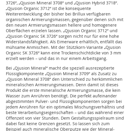
3726“, „Qjusion Mineral 3708“ und „Qjusion Hybrid 3718“.
„Qjusion Organic 3712“ ist die konsequente
Weiterentwicklung der bisher bei Brillux verfügbaren
organischen Armierungsmassen, gegenüber denen sich mit
den neuen Armierungsmassen hellere und homogenere
Oberflächen erzielen lassen. „Qjusion Organic 3712“ und
„Qjusion Organic SK 3726“ sorgen nicht nur für eine hohe
Widerstandsfähigkeit. Als Eimerware erhältlich, entfällt das
mühsame Anmischen. Mit der Stützkorn-Variante „Qjusion
Organic SK 3726“ kann eine Trockenschichtdicke von 3 mm
erzielt werden – und das in nur einem Arbeitsgang.
Bei „Qjusion Mineral“ macht die speziell ausrezeptierte
Flüssigkomponente „Qjusion Mineral 3709“ als Zusatz zu
„Qjusion Mineral 3708“ den Unterschied zu herkömmlichen
mineralischen Armierungsmassen. Denn damit ist dieses
Produkt die erste mineralische Armierungsmasse, die kein
Wasser zum Anrühren benötigt. Die perfekt aufeinander
abgestimmten Pulver- und Flüssigkomponenten sorgen bei
jedem Anrühren für ein optimales Mischungsverhältnis und
beste Verarbeitungseigenschaften – und das während einer
Offenzeit von vier Stunden. Dem Gestaltungsspielraum sind
dabei fast keine Grenzen gesetzt. So lassen sich zum
Beispiel auch mineralische Oberputze wie der Mineral-