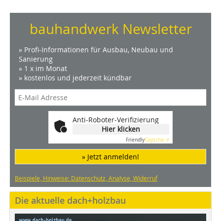
bauhandwerk Newsletter
» Profi-Informationen für Ausbau, Neubau und
Sanierung
» 1 x im Monat
» kostenlos und jederzeit kündbar
Anti-Roboter-Verifizierung
Hier klicken
Friendly
Captcha ⇗
» Jetzt anmelden!
Beispiele, Hinweise: Datenschutz, Analyse, Widerruf
Die aktuelle dach+holzbau