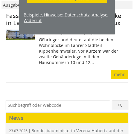
Ausgabe 6/2024
Fassadensanierung zweier Wohnblöcke
Beispiele, Hinweise: Datenschutz, Analyse,
Widerruf
in Lahr mit dem WDVS „Qju“ von Brillux
Eine Vorzeigebaustelle, sagt Michael
Göhringer und deutet auf die beiden
Wohnblöcke im Lahrer Stadtteil
Kippenheimweiler. Vor Kurzem war der
zweite Gebäuderiegel mit den
Hausnummern 10 und 12...
mehr
News
Bundesbauministerin Verena Hubertz auf der
23.07.2026 |