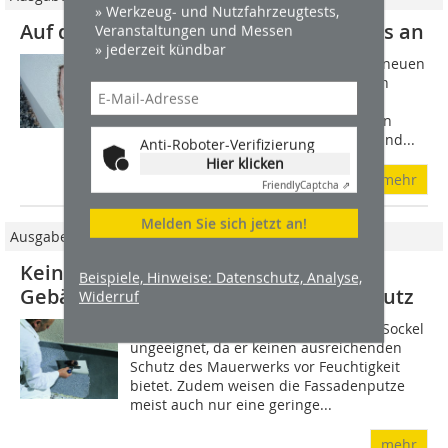
» Werkzeug- und Nutzfahrzeugtests,
Auf den richtigen Unterputz kommt es an
Veranstaltungen und Messen
» jederzeit kündbar
Besonders unerfreulich sind Risse in neuen
Putzfassaden, wenn diese schon allein
durch die Verwendung des richtigen
Unterputzes hätten vermieden werden
können. Ursächlich für die Schäden sind...
Anti-Roboter-Verifizierung
Hier klicken
mehr
Friendly
Captcha ⇗
Melden Sie sich jetzt an!
Ausgabe 09/2008
Kein Widerspruch Arbeiten am
Beispiele, Hinweise: Datenschutz, Analyse,
Gebäudesockel mit Abdichtung und Putz
Widerruf
Der klassische Außenputz ist für den Sockel
ungeeignet, da er keinen ausreichenden
Schutz des Mauerwerks vor Feuchtigkeit
bietet. Zudem weisen die Fassadenputze
meist auch nur eine geringe...
mehr