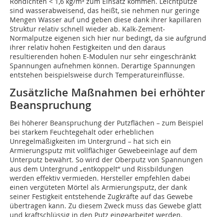
Rohdichten < 1,6 kg/m³ zum Einsatz kommen. Leichtputze
sind wasserabweisend, das heißt, sie nehmen nur geringe
Mengen Wasser auf und geben diese dank ihrer kapillaren
Struktur relativ schnell wieder ab. Kalk-Zement-
Normalputze eigenen sich hier nur bedingt, da sie aufgrund
ihrer relativ hohen Festig­keiten und den daraus
resultierenden hohen E-Modulen nur sehr eingeschränkt
Spannungen aufnehmen können. Derartige Spannungen
entstehen beispielsweise durch Temperatureinflüsse.
Zusätzliche Maßnahmen bei erhöhter
Beanspruchung
Bei höherer Beanspruchung der Putzflächen – zum Beispiel
bei starkem Feuchtegehalt oder erheblichen
Unregelmäßigkeiten im Untergrund – hat sich ein
Armierungsputz mit vollflächiger Gewebeeinlage auf dem
Unterputz bewährt. So wird der Oberputz von Spannungen
aus dem Untergrund „entkoppelt“ und Rissbildungen
werden effektiv vermieden. Hersteller empfehlen dabei
einen vergüteten Mörtel als Armierungsputz, der dank
seiner Festigkeit entstehende Zugkräfte auf das Gewebe
übertragen kann. Zu diesem Zweck muss das Gewebe glatt
und kraftschlüssig in den Putz eingearbeitet werden.