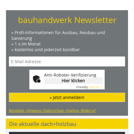
bauhandwerk Newsletter
» Profi-Informationen für Ausbau, Neubau und
Sanierung
» 1 x im Monat
» kostenlos und jederzeit kündbar
Anti-Roboter-Verifizierung
Hier klicken
Friendly
Captcha ⇗
» Jetzt anmelden!
Beispiele, Hinweise: Datenschutz, Analyse, Widerruf
Die aktuelle dach+holzbau