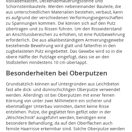
Rollladenkästen, Deckenabmauerungssteine und
Schornsteinbauteile. Werden nebeneinander Bauteile, die
aus unterschiedlichen Materialien bestehen, verbaut, kann
es aufgrund der verschiedenen Verformungseigenschaften
zu Spannungen kommen. Die können sich auf den Putz
übertragen und zu Rissen führen. Um den Risswiderstand
an Anschlussbereichen zu erhöhen, ist eine Putzbewehrung
erforderlich. Die aus alkalibeständigem Armierungsgewebe
bestehende Bewehrung wird glatt und faltenfrei in den
zugbelasteten Putz eingebettet. Das Gewebe wird so in die
obere Hälfte der Putzlage eingefügt, dass sie an den
Stoßstellen mindestens 10 cm überlappt.
Besonderheiten bei Oberputzen
Grundsätzlich können auf Untergründen aus Leichtbeton
fast alle dick- und dünnschichtigen Oberputze verwendet
werden. Allerdings ist bei Oberputzen mit einer feinen
Körnung von unter zwei Millimetern ein sicherer und
ebenmäßiger Unterbau vonnöten, damit keine Risse
entstehen. Putze, die geglättet fein gefilzt oder in der
„Wischtechnik“ ausgeführt werden, benötigen eine
besondere Behandlung, da auf den Oberflächen auch
feinste Haarrisse erkennbar sind. Solche Oberputze werden