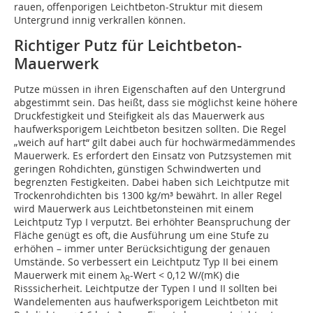
rauen, offenporigen Leichtbeton-Struktur mit diesem
Untergrund innig verkrallen können.
Richtiger Putz für Leichtbeton-
Mauerwerk
Putze müssen in ihren Eigenschaften auf den Untergrund
abgestimmt sein. Das heißt, dass sie möglichst keine höhere
Druckfestigkeit und Steifigkeit als das Mauerwerk aus
haufwerksporigem Leichtbeton besitzen sollten. Die Regel
„weich auf hart“ gilt dabei auch für hochwärmedämmendes
Mauerwerk. Es erfordert den Einsatz von Putzsystemen mit
geringen Rohdichten, günstigen Schwindwerten und
begrenzten Festigkeiten. Dabei haben sich Leichtputze mit
Trockenrohdichten bis 1300 kg/m³ bewährt. In aller Regel
wird Mauerwerk aus Leichtbetonsteinen mit einem
Leichtputz Typ I verputzt. Bei erhöhter Beanspruchung der
Fläche genügt es oft, die Ausführung um eine Stufe zu
erhöhen – immer unter Berücksichtigung der genauen
Umstände. So verbessert ein Leichtputz Typ II bei einem
Mauerwerk mit einem λ
-Wert < 0,12 W/(mK) die
R
Risssicherheit. Leichtputze der Typen I und II sollten bei
Wandelementen aus haufwerksporigem Leichtbeton mit