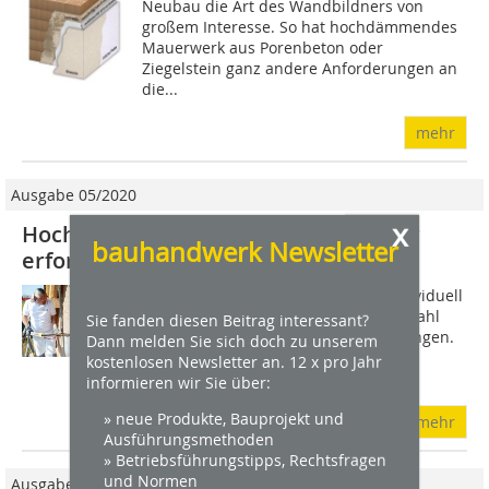
Neubau die Art des Wandbildners von
großem Interesse. So hat hochdämmendes
Mauerwerk aus Porenbeton oder
Ziegelstein ganz andere Anforderungen an
die...
mehr
Ausgabe 05/2020
x
Hoch wärmedämmende Wandbildner
bauhandwerk Newsletter
erfordern spezielle Unterputze
Putzfassaden überzeugen durch individuell
gestaltete Oberflächen und eine Vielzahl
Sie fanden diesen Beitrag interessant?
verschiedener Strukturen und Körnungen.
Dann melden Sie sich doch zu unserem
Für ein optimales Ergebnis ist neben
kostenlosen Newsletter an. 12 x pro Jahr
fachkundiger Gestaltung vor allem...
informieren wir Sie über:
» neue Produkte, Bauprojekt und
mehr
Ausführungsmethoden
» Betriebsführungstipps, Rechtsfragen
und Normen
Ausgabe 04/2010