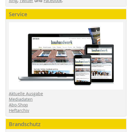
Xing
,
Twitter
und
Facebook
.
Service
Aktuelle Ausgabe
Mediadaten
Abo-Shop
Heftarchiv
Brandschutz