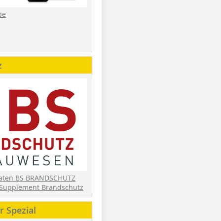
be
z
daten BS BRANDSCHUTZ
Supplement Brandschutz
 Spezial