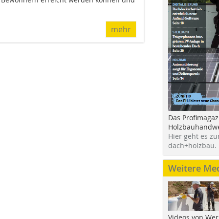
mehr
Das Profimagaz
Holzbauhandwe
Hier geht es zu
dach+holzbau.
Weitere Me
Videos von Wer