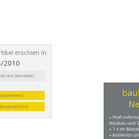
tikel erschien in
/2010
: NEU AUF DEM MARKT
bau
bonnement
Ne
ltsverzeichnis
» Profi-Inform
Neubau und S
» 1 x im Mona
» kostenlos u