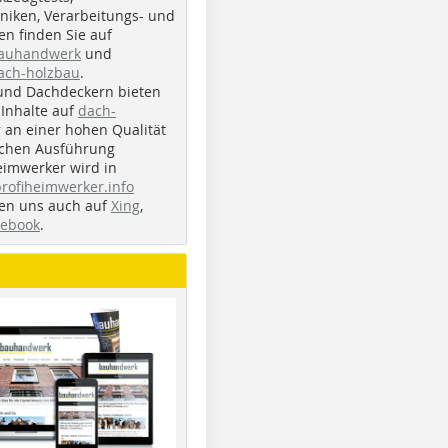
iken, Verarbeitungs- und
n finden Sie auf
bauhandwerk
und
ach-holzbau
.
und Dachdeckern bieten
Inhalte auf
dach-
r an einer hohen Qualität
ichen Ausführung
eimwerker wird in
profiheimwerker.info
nden uns auch auf
Xing
,
cebook
.