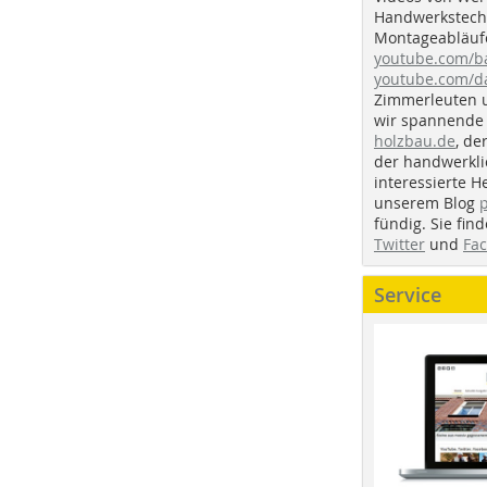
Handwerkstechn
Montageabläufe
youtube.com/
youtube.com/d
Zimmerleuten 
wir spannende 
holzbau.de
, de
der handwerkl
interessierte H
unserem Blog
fündig. Sie fi
Twitter
und
Fa
Service