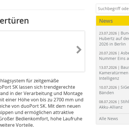
tertüren
News
Bun
23.07.2026 |
Hubertz auf der
2026 in Berlin
Asbe
20.07.2026 |
Nummer Eins 
Bau
13.07.2026 |
Kameratürmen 
Intelligenz
chlagsystem für zeitgemäße
oPort SK lassen sich trendgerechte
SiGe
10.07.2026 |
Bänden
fwand in der Verarbeitung und Montage
mit einer Höhe von bis zu 2700 mm und
Stih
08.07.2026 |
reiche von duoPort SK. Mit dem neuen
Akku-Allianz
kippen und ermöglichen attraktive
Großer Bedienkomfort, hohe Laufruhe
Alle News
eitere Vorteile.