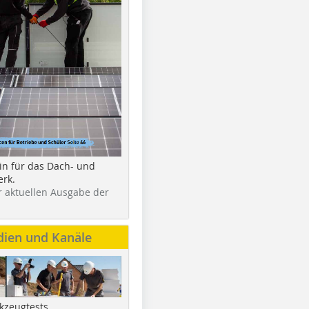
in für das Dach- und
rk.
r aktuellen Ausgabe der
dien und Kanäle
kzeugtests,