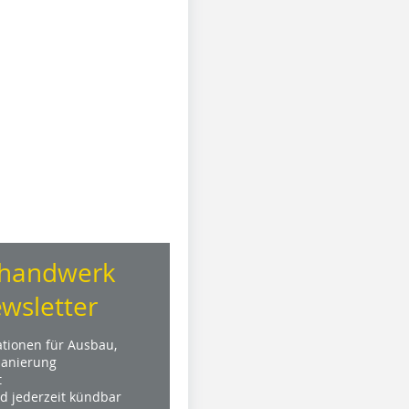
handwerk
wsletter
ationen für Ausbau,
anierung
t
nd jederzeit kündbar