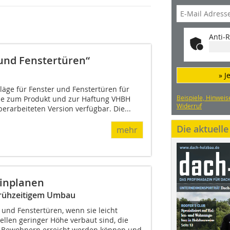
Anti-R
 und Fenstertüren“
» J
hläge für Fenster und Fenstertüren für
Beispiele, Hinweis
e zum Produkt und zur Haftung VHBH
Widerruf
berarbeiteten Version verfügbar. Die...
Die aktuell
mehr
einplanen
 frühzeitigem Umbau
r und Fenstertüren, wenn sie leicht
llen geringer Höhe verbaut sind, die
en Bewohnern erreicht werden können und