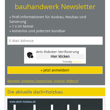
bauhandwerk Newsletter
» Profi-Informationen für Ausbau, Neubau und
Sanierung
» 1 x im Monat
» kostenlos und jederzeit kündbar
Anti-Roboter-Verifizierung
Hier klicken
Friendly
Captcha ⇗
» Jetzt anmelden!
Beispiele, Hinweise: Datenschutz, Analyse, Widerruf
Die aktuelle dach+holzbau