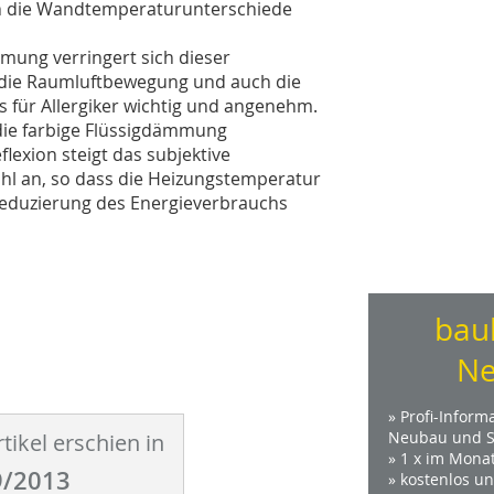
en die Wandtemperaturunterschiede
mmung verringert sich dieser
h die Raumluftbewegung und auch die
s für Allergiker wichtig und angenehm.
die farbige Flüssigdämmung
lexion steigt das subjektive
l an, so dass die Heizungstemperatur
Reduzierung des Energieverbrauchs
bau
Ne
» Profi-Inform
Neubau und S
tikel erschien in
» 1 x im Mona
/2013
» kostenlos u