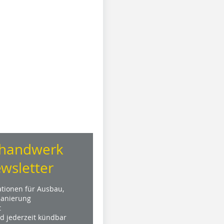
handwerk
wsletter
ationen für Ausbau,
anierung
t
nd jederzeit kündbar