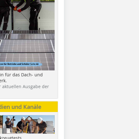
in für das Dach- und
rk.
r aktuellen Ausgabe der
dien und Kanäle
kzeugtests,