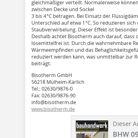
gleichmäßiger verteilt. Normalerweise könn
zwischen Decke und Sockel
3 bis 4 °C betragen. Bei Einsatz der Flüssigdä
Unterschied auf etwa 1 °C. So reduzieren sic
Staubverwirbelung. Dieser Effekt ist besonder
Deshalb achtet Bisotherm auch darauf, dass 
lösemittelfrei ist. Durch die wahrnehmbare Ref
Wärmeempfinden und das Behaglichkeitsgefüh
reduziert werden kann, was unmittelbar zur 
beiträgt.
Bisotherm GmbH
56218 Mülheim-Kärlich
Tel.: 02630/9876-0
Fax: 02630/9876-90
info@bisotherm.de
www.bisotherm.de
Dieser Ar
BHW 09