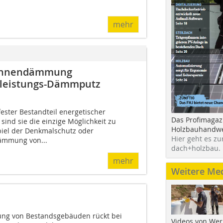
mehr
 Innendämmung
hleistungs-Dämmputz
ster Bestandteil energetischer
Das Profimagaz
ind sie die einzige Möglichkeit zu
Holzbauhandwe
iel der Denkmalschutz oder
Hier geht es zu
ämmung von...
dach+holzbau.
mehr
Weitere Me
ung von Bestandsgebäuden rückt bei
Videos von Wer