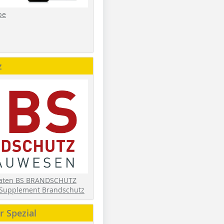
be
z
daten BS BRANDSCHUTZ
Supplement Brandschutz
 Spezial