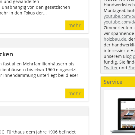
en und gewandelten
Handwerkstechn
 unabhängig von den gesetzlichen
Montageabläufe
ehr in den Fokus der...
youtube.com/
youtube.com/d
mehr
Zimmerleuten 
wir spannende 
holzbau.de
, de
der handwerkl
interessierte H
cken
unserem Blog
fündig. Sie fi
n fast allen Mehrfamilienhäusern bis
Twitter
und
Fa
ilienhäusern bis etwa 1960 eingesetzt
r Innendämmung unterliegt bei dieser
Service
mehr
C  Fürthaus dem Jahre 1906 befindet