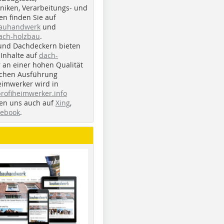
iken, Verarbeitungs- und
n finden Sie auf
bauhandwerk
und
ach-holzbau
.
und Dachdeckern bieten
Inhalte auf
dach-
r an einer hohen Qualität
ichen Ausführung
eimwerker wird in
profiheimwerker.info
nden uns auch auf
Xing
,
cebook
.