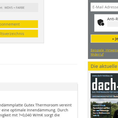
rt: WDVS + FARBE
Anti-R
bonnement
ltsverzeichnis
» J
Beispiele, Hinweis
Widerruf
Die aktuell
endämmplatte Gutex Thermoroom vereint
ür eine optimale Innendämmung. Durch
igkeit mit ?=0,040 W/mK sorgt die