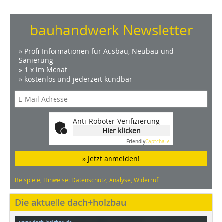
bauhandwerk Newsletter
» Profi-Informationen für Ausbau, Neubau und
Sanierung
» 1 x im Monat
» kostenlos und jederzeit kündbar
Anti-Roboter-Verifizierung
Hier klicken
Friendly
Captcha ⇗
» Jetzt anmelden!
Beispiele, Hinweise: Datenschutz, Analyse, Widerruf
Die aktuelle dach+holzbau