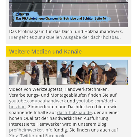
Das Profimagazin für das Dach- und Holzbauhandwerk.
Hier geht es zur aktuellen Ausgabe der dach+holzbau.
Weitere Medien und Kanäle
Videos von Werkzeugtests, Handwerkstechniken,
Verarbeitungs- und Montageabläufen finden Sie auf
youtube.com/bauhandwerk
und
youtube.com/dach-
holzbau
. Zimmerleuten und Dachdeckern bieten wir
spannende Inhalte auf
dach-holzbau.de
, der an einer
hohen Qualität der handwerklichen Ausführung
interessierte Heimwerker wird in unserem Blog
profiheimwerker.info
fündig. Sie finden uns auch auf
Xing
,
Twitter
und
Facebook
.