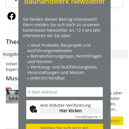
bauhandwerk Newsletter
Pläne: Grundrisse und Schnitte
Sie fanden diesen Beitrag interessant?
Dann melden Sie sich doch zu unserem
kostenlosen Newsletter an. 12 x pro Jahr
informieren wir Sie über:
Thematisch passende Artikel:
» neue Produkte, Bauprojekt und
Ausführungsmethoden
Ausgabe 1-2/2012
» Betriebsführungstipps, Rechtsfragen
und Normen
Volker Staab baute drei Altbauen zum Museum der
» Werkzeug- und Nutzfahrzeugtests,
bayerischen Könige um
Veranstaltungen und Messen
Museum der bayerischen Könige
» jederzeit kündbar
Das Museum der bayerischen Könige
vereint drei bestehende Gebäude: das über
einen langen Zeitraum leerstehende Hotel
Alpenrose mit seinen Jugendstil-Formen,
Anti-Roboter-Verifizierung
das so genannte Jägerhaus und den um...
Hier klicken
Friendly
Captcha ⇗
mehr
Melden Sie sich jetzt an!