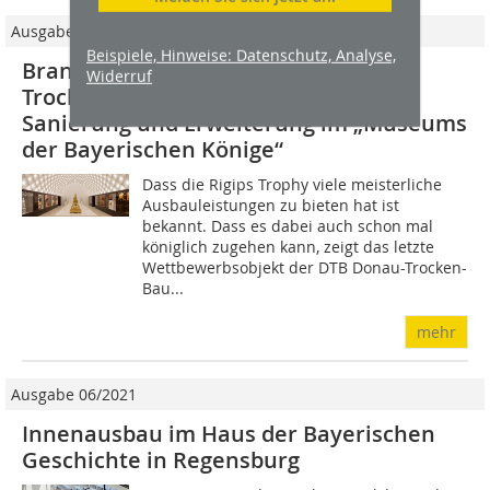
Ausgabe 04/2014
Beispiele, Hinweise: Datenschutz, Analyse,
Brandschutz und Gestaltung vereint
Widerruf
Trockenbauarbeiten während der
Sanierung und Erweiterung im „Museums
der Bayerischen Könige“
Dass die Rigips Trophy viele meisterliche
Ausbauleistungen zu bieten hat ist
bekannt. Dass es dabei auch schon mal
königlich zugehen kann, zeigt das letzte
Wettbewerbsobjekt der DTB Donau-Trocken-
Bau...
mehr
Ausgabe 06/2021
Innenausbau im Haus der Bayerischen
Geschichte in Regensburg