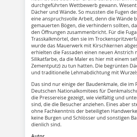
durchgeführten Wettbewerb gewann. Wesentli
Dächer und Wände. So mussten die Fugen de
eine anspruchsvolle Arbeit, denn die Wände 
gemauerten Bögen, die verhindern sollten, d
den Öffnungen zusammenbricht. Für die Fug
Trasskalkmörtel, den sie im Trockenspritzver
wurde das Mauerwerk mit Kirschkernen abgest
erhielten die Fassaden einen neuen Anstrich
Silikatfarbe, da die Maler es hier mit einem 
Zementputz) zu tun hatten. Die begrünten Däc
und traditionelle Lehmabdichtung mit Wurze
Das sind nur einige der Baudenkmale, die im
Deutschen Nationalkomitees für Denkmalschut
die Pressereise gezeigt, wie vielfältig und un
sind, die die Besucher anziehen. Eines aber st
ohne Fachkenntnis der beteiligten Handwerke
keine Burgen und Schlösser und sonstigen B
dienlich sind.
Autor