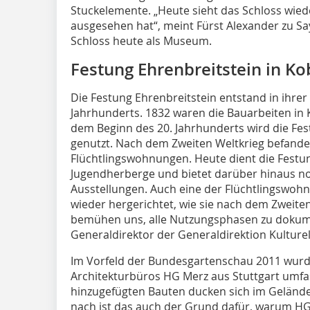
Stuckelemente. „Heute sieht das Schloss wiede
ausgesehen hat“, meint Fürst Alexander zu Sa
Schloss heute als Museum.
Festung Ehrenbreitstein in K
Die Festung Ehrenbreitstein entstand in ihrer
Jahrhunderts. 1832 waren die Bauarbeiten in 
dem Beginn des 20. Jahrhunderts wird die Fest
genutzt. Nach dem Zweiten Weltkrieg befanden
Flüchtlingswohnungen. Heute dient die Fest
Jugendherberge und bietet darüber hinaus 
Ausstellungen. Auch eine der Flüchtlingswoh
wieder hergerichtet, wie sie nach dem Zweite
bemühen uns, alle Nutzungsphasen zu dokume
Generaldirektor der Generaldirektion Kulturel
Im Vorfeld der Bundesgartenschau 2011 wurd
Architekturbüros HG Merz aus Stuttgart umfa
hinzugefügten Bauten ducken sich im Gelände
nach ist das auch der Grund dafür, warum HG