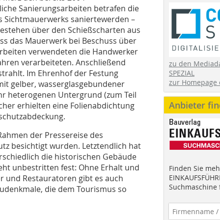
che Sanierungsarbeiten betrafen die
s Sichtmauerwerks saniertewerden –
bestehen über den Schießscharten aus
ass das Mauerwerk bei Beschuss über
arbeiten verwendeten die Handwerker
fahren verarbeiteten. Anschließend
zu den Mediad
rahlt. Im Ehrenhof der Festung
SPEZIAL
zur Homepage 
 mit gelber, wasserglasgebundener
sehr heterogenen Untergrund (zum Teil
Anbieter fi
her erhielten eine Folienabdichtung
lschutzabdeckung.
 Rahmen der Pressereise des
z besichtigt wurden. Letztendlich hat
terschiedlich die historischen Gebäude
eht unbestritten fest: Ohne Erhalt und
Finden Sie mehr
r und Restauratoren gibt es auch
EINKAUFSFÜHRE
Suchmaschine f
audenkmale, die dem Tourismus so