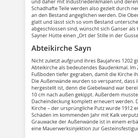
und daher mit Industriedenkmalen und deren E
Schadhafte Teile werden also gezielt durch neu
an den Bestand angeglichen werden. Die Oberfl
glatt und lässt sich so vom Bestand untersch
abgeschlossen sind, wünscht sich Ganser als 
Sayner Hütte einen „Ort der Stille in der Gusse
Abteikirche Sayn
Nicht zuletzt aufgrund ihres Baujahres 1202 g
Abteikirche als bedeutendes Baudenkmal. Im 
Fußboden tiefer gegraben, damit die Kirche i
Die Außenwände wurden so verspannt, dass ih
hergestellt ist, denn die Giebelwand war ber
10 cm nach außen gekippt. Außerdem musste
Dacheindeckung komplett erneuert werden. Di
Kirche – der ursprüngliche Putz wurde 1912 en
Schäden im kommenden Jahr mit Kalk verputzt
Grauwacke der Außenwände ist in einem erbär
eine Mauerwerksinjektion zur Gesteinsfestigu