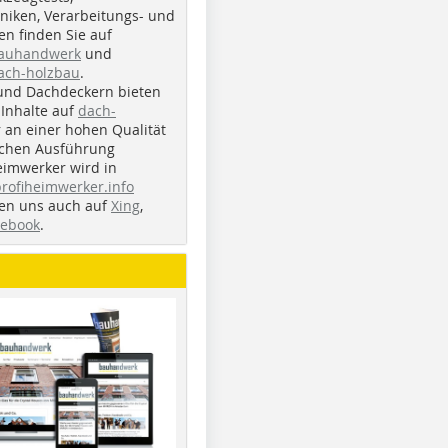
iken, Verarbeitungs- und
n finden Sie auf
bauhandwerk
und
ach-holzbau
.
und Dachdeckern bieten
Inhalte auf
dach-
r an einer hohen Qualität
ichen Ausführung
eimwerker wird in
profiheimwerker.info
nden uns auch auf
Xing
,
cebook
.