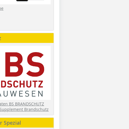
be
z
daten BS BRANDSCHUTZ
Supplement Brandschutz
 Spezial