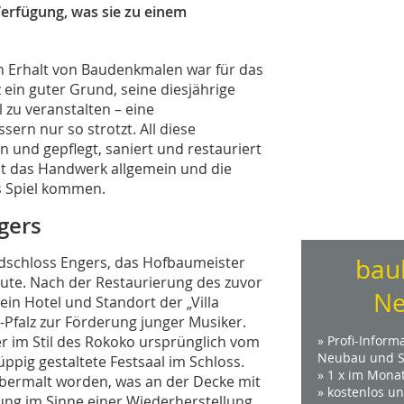
Verfügung, was sie zu einem
n Erhalt von Baudenkmalen war für das
ein guter Grund, seine diesjährige
 zu veranstalten – eine
ern nur so strotzt. All diese
 und gepflegt, saniert und restauriert
 das Handwerk allgemein und die
s Spiel kommen.
ngers
gdschloss Engers, das Hofbaumeister
bau
aute. Nach der Restaurierung des zuvor
Ne
ein Hotel und Standort der „Villa
-Pfalz zur Förderung junger Musiker.
r im Stil des Rokoko ursprünglich vom
» Profi-Inform
Neubau und S
ppig gestaltete Festsaal im Schloss.
» 1 x im Mona
 übermalt worden, was an der Decke mit
» kostenlos u
rung im Sinne einer Wiederherstellung