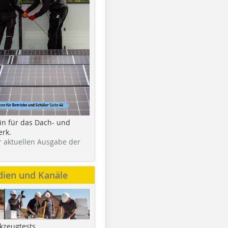
in für das Dach- und
rk.
r aktuellen Ausgabe der
dien und Kanäle
kzeugtests,