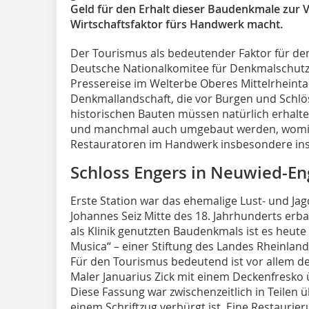
Geld für den Erhalt dieser Baudenkmale zur 
Wirtschaftsfaktor fürs Handwerk macht.
Der Tourismus als bedeutender Faktor für de
Deutsche Nationalkomitee für Denkmalschutz 
Pressereise im Welterbe Oberes Mittelrheintal
Denkmallandschaft, die vor Burgen und Schlöss
historischen Bauten müssen natürlich erhalten
und manchmal auch umgebaut werden, womit
Restauratoren im Handwerk insbesondere in
Schloss Engers in Neuwied-E
Erste Station war das ehemalige Lust- und Ja
Johannes Seiz Mitte des 18. Jahrhunderts erb
als Klinik genutzten Baudenkmals ist es heute 
Musica“ – einer Stiftung des Landes Rheinland
Für den Tourismus bedeutend ist vor allem de
Maler Januarius Zick mit einem Deckenfresko ü
Diese Fassung war zwischenzeitlich in Teilen
einem Schriftzug verbürgt ist. Eine Restaurie