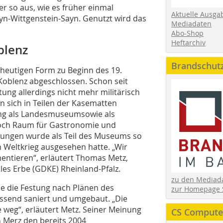
r so aus, wie es früher einmal
Aktuelle Ausga
yn-Wittgenstein-Sayn. Genutzt wird das
Mediadaten
Abo-Shop
Heftarchiv
oblenz
Brandschut
 heutigen Form zu Beginn des 19.
Koblenz abgeschlossen. Schon seit
ung allerdings nicht mehr militärisch
 sich in Teilen der Kasematten
ung als Landesmuseumsowie als
noch Raum für Gastronomie und
nungen wurde als Teil des Museums so
n Weltkrieg ausgesehen hatte. „Wir
ntieren“, erläutert Thomas Metz,
les Erbe (GDKE) Rheinland-Pfalz.
zu den Media
e die Festung nach Plänen des
zur Homepage 
ssend saniert und umgebaut. „Die
 weg“, erläutert Metz. Seiner Meinung
CS Computer
 Merz den bereits 2004