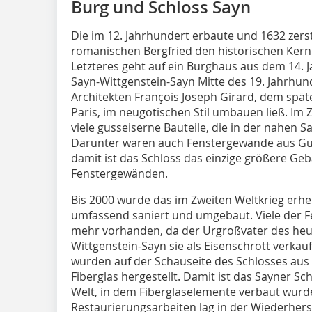
Burg und Schloss Sayn
Die im 12. Jahrhundert erbaute und 1632 zers
romanischen Bergfried den historischen Kern
Letzteres geht auf ein Burghaus aus dem 14. 
Sayn-Wittgenstein-Sayn Mitte des 19. Jahrhu
Architekten François Joseph Girard, dem spä
Paris, im neugotischen Stil umbauen ließ. Im 
viele gusseiserne Bauteile, die in der nahen S
Darunter waren auch Fenstergewände aus Gus
damit ist das Schloss das einzige größere Ge
Fenstergewänden.
Bis 2000 wurde das im Zweiten Weltkrieg erh
umfassend saniert und umgebaut. Viele der F
mehr vorhanden, da der Urgroßvater des heut
Wittgenstein-Sayn sie als Eisenschrott verkau
wurden auf der Schauseite des Schlosses aus
Fiberglas hergestellt. Damit ist das Sayner S
Welt, in dem Fiberglaselemente verbaut wurd
Restaurierungsarbeiten lag in der Wiederher