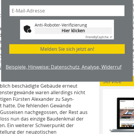
Handwerkstechn
Montageabläufe
törte Burg Sayn bildet mit dem
youtube.com/
 der Anlage aus Burg und Schloss.
youtube.com/d
Anti-Roboter-Verifizierung
Zimmerleuten 
Jahrhundert zurück, das Fürst Ludwig zu
Hier klicken
wir spannende 
nderts erwarb und vom französischen
Friendly
Captcha ⇗
holzbau.de
, de
teren Generalintendanten des Louvre in
der handwerkl
Zuge dieser Arbeiten erhielt das Schloss
Melden Sie sich jetzt an!
interessierte H
ayner Hütte hergestellt wurden.
unserem Blog
seisen – eine Besonderheit, denn
fündig. Sie fi
Beispiele, Hinweise: Datenschutz, Analyse, Widerruf
Twitter
und
Fa
bäude mit gusseisernen
Service
eblich beschädigte Gebäude erneut
enstergewände waren allerdings nicht
igen Fürsten Alexander zu Sayn-
ft hatte. Die fehlenden Gewände
 Gusseisen nachgegossen, der Rest aus
chloss nun das einzige Baudenkmal der
en. Ein weiterer Schwerpunkt der
stellung der neugotischen