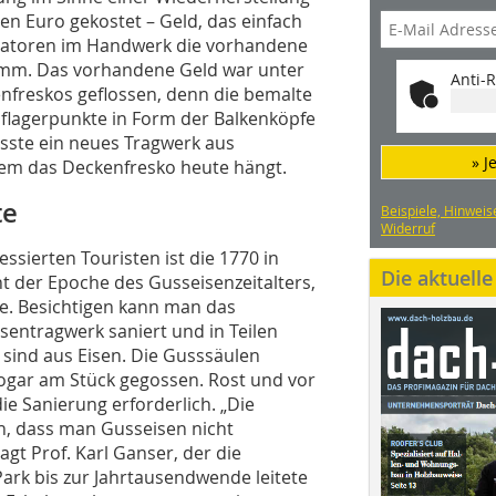
en Euro gekostet – Geld, das einfach
uratoren im Handwerk die vorhandene
amm. Das vorhandene Geld war unter
Anti-R
nfreskos geflossen, denn die bemalte
flagerpunkte in Form der Balkenköpfe
sste ein neues Tragwerk aus
» J
dem das Deckenfresko heute hängt.
te
Beispiele, Hinweis
Widerruf
essierten Touristen ist die 1770 in
Die aktuell
 der Epoche des Gusseisenzeitalters,
e. Besichtigen kann man das
isentragwerk saniert und in Teilen
 sind aus Eisen. Die Gusssäulen
ogar am Stück gegossen. Rost und vor
e Sanierung erforderlich. „Die
n, dass man Gusseisen nicht
sagt Prof. Karl Ganser, der die
Park bis zur Jahrtausendwende leitete