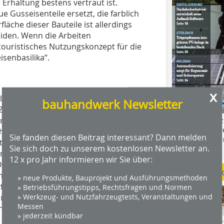
rhaltung bestens vertraut ist.
e Gusseisenteile ersetzt, die farblich
äche dieser Bauteile ist allerdings
eiden. Wenn die Arbeiten
touristisches Nutzungskonzept für die
isenbasilika“.
x
ilt auch die romanische Sayner
bauhandwerk Newsletter
Zuge ihrer Sanierung wurde der
hre romanische Größe wieder erlangte.
Das Profimagaz
Holzbauhandwe
re statische Sicherheit wieder
Sie fanden diesen Beitrag interessant? Dann melden
Hier geht es zu
eits um 15 cm und die Seitenwände um
Sie sich doch zu unserem kostenlosen Newsletter an.
dach+holzbau.
n das Dachtragwerk und die
12 x pro Jahr informieren wir Sie über:
e heute steinsichtige Fassade der
Weitere Me
tfernt – soll zum Schutz vor weiteren
» neue Produkte, Bauprojekt und Ausführungsmethoden
 werden, denn die schieferige
» Betriebsführungstipps, Rechtsfragen und Normen
mlichen Zustand, der in Teilen bereits
» Werkzeug- und Nutzfahrzeugtests, Veranstaltungen und
Messen
ng erforderlich machte.
» jederzeit kündbar
Videos von Wer