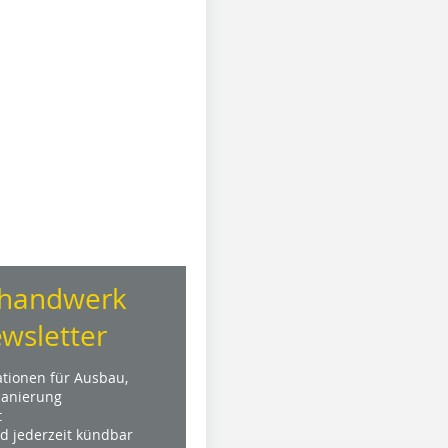
handwerk
wsletter
ationen für Ausbau,
anierung
t
nd jederzeit kündbar