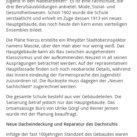
Jugend in den Nadelarbeiten“. Es ist eine Fachschule, die
drei Berufsausbildungen anbietet: Mode, Sozial- und
Gesundheitswesen. Schon 1902 wurde die Schule
verstaatlicht und erhielt im Zuge dessen 1913 ein neues
Hauptgebäude, das noch heute den Kern eines vierteiligen
Ensembles bildet.
Die Pläne hierzu erstellte ein Rheydter Stadtoberinspektor
namens Mascke, über den man aber nur wenig weiß. Das
Hauptgebäude kann als Bau zwischen ausgehendem
Klassizismus und der aufkommenden Neuzeit in all seinen
Ausprägungen betrachtet werden: Auf der repräsentativen
Hauptfassade finden sich noch neobarocke Details, während
das Innere eindeutig der Formensprache des Jugendstil
zuzuordnen ist. Die Rückseite muss dagegen der „Neuen
Sachlichkeit“ zugerechnet werden.
Die gesamte Schule besteht aus vier Gebäudeteilen. Die
Sanierung betraf jedoch nur das Hauptgebäude. Das
ortsansässige Büro von Ulrike Görgl und Reiner Jensen
wurde mit der Planung beauftragt.
Neue Dacheindeckung und Reparatur des Dachstuhls
Infolge der fast 100jährigen Standzeit des Gebäudes waren