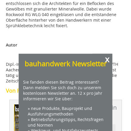
entschlossen sich die Architekten für ein Beflocken des
Gewölbes mit granulierter Mineralwolle. Dabei wurde
Rockwool RG WLG 040 eingeblasen und die entstandene
Oberfläche hinterher von den Handwerkern mit einer
Sprühklebetechnik leicht fixiert.
Autor
x
bauhandwerk Newsletter
Dipl.-Ing. Robert Mehl studierte Architektur an der RWTH
Aachen. Er ist als Architekturfotograf und Fachjournalist
tätig und schreibt als freier Autor unter anderem für die
Zeitschriften dach+holzbau und bauhandwerk.
Sie fanden diesen Beitrag interessant?
Dann melden Sie sich doch zu unserem
Von Robert Mehl
kostenlosen Newsletter an. 12 x pro Jahr
informieren wir Sie über:
Dieser Artikel erschien in
» neue Produkte, Bauprojekt und
Ausführungsmethoden
BHW 12/2012
» Betriebsführungstipps, Rechtsfragen
und Normen
Ressort: BAUSTELLE DES MONATS
» Werkzeug- und Nutzfahrzeugtests,