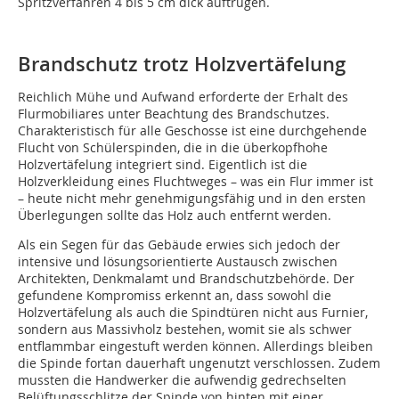
Spritzverfahren 4 bis 5 cm dick auftrugen.
Brandschutz trotz Holzvertäfelung
Reichlich Mühe und Aufwand erforderte der Erhalt des
Flurmobiliares unter Beachtung des Brandschutzes.
Charakteristisch für alle Geschosse ist eine durchgehende
Flucht von Schülerspinden, die in die überkopfhohe
Holzvertäfelung integriert sind. Eigentlich ist die
Holzverkleidung eines Fluchtweges – was ein Flur immer ist
– heute nicht mehr genehmigungsfähig und in den ersten
Überlegungen sollte das Holz auch entfernt werden.
Als ein Segen für das Gebäude erwies sich jedoch der
intensive und lösungsorientierte Austausch zwischen
Architekten, Denkmalamt und Brandschutzbehörde. Der
gefundene Kompromiss erkennt an, dass sowohl die
Holzvertäfelung als auch die Spindtüren nicht aus Furnier,
sondern aus Massivholz bestehen, womit sie als schwer
entflammbar eingestuft werden können. Allerdings bleiben
die Spinde fortan dauerhaft ungenutzt verschlossen. Zudem
mussten die Handwerker die aufwendig gedrechselten
Belüftungsschlitze der Spinde von hinten mit einer