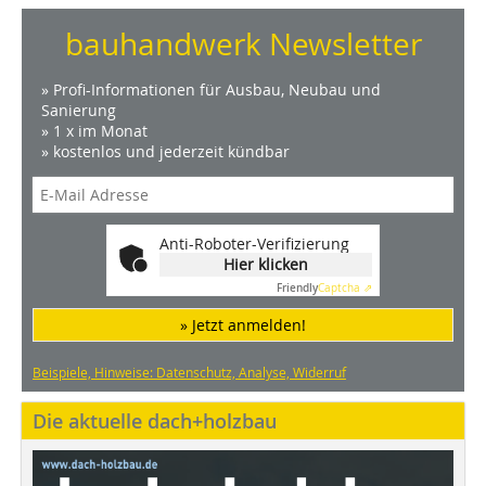
bauhandwerk Newsletter
» Profi-Informationen für Ausbau, Neubau und
Sanierung
» 1 x im Monat
» kostenlos und jederzeit kündbar
Anti-Roboter-Verifizierung
Hier klicken
Friendly
Captcha ⇗
» Jetzt anmelden!
Beispiele, Hinweise: Datenschutz, Analyse, Widerruf
Die aktuelle dach+holzbau