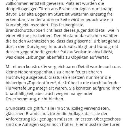
vollkommen entstellt gewesen. Platziert wurden die
doppelflügeligen Türen aus Brandschutzglas nun knapp
davor. Der alte Bogen im Sturz ist weiterhin einseitig frei
erkennbar, von der anderen Seite wird er jedoch wie ein
Kunstobjekt inszeniert: Das festverglaste
Brandschutztüroberlicht lässt dieses Jugendstildetail wie in
einer Vitrine erscheinen. Den Abstand dazwischen wählten
die beiden Architekten so, dass das gläserne Türblatt genau
durch den Durchgang hindurch aufschlägt und bündig mit
dessen gegenüberliegender Putzaußenkante abschließt,
was diese Laibungen ebenfalls zu Objekten aufwertet.
Mit einem konstruktiv vergleichbaren Detail wurde auch das
kleine Nebentreppenhaus zu einem feuersicheren
Fluchtweg ausgebaut. Glastüren ersetzen nunmehr die
bisherigen „Tapetentüren“, die früher in die durchlaufende
Flurvertäfelung integriert waren. Sie konnten aufgrund ihrer
Unauffälligkeit, aber auch wegen mangelnder
Feuerhemmung, nicht bleiben.
Grundsätzlich gilt für alle im Schulkolleg verwendeten,
gläsernen Brandschutztüren die Auflage, dass sie der
Anforderung RST genügen müssen. Im ersten Obergeschoss
sind die Auflagen sogar noch höher. Hier mussten die Türen