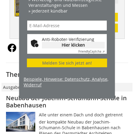
Veranstaltungen und Messen
» jederzeit kündbar
Abonnement
Inhaltsverzeichnis
Anti-Roboter-Verifizierung
Hier klicken
Friendly
Captcha ⇗
Melden Sie sich jetzt an!
Thematisch passende Artikel:
Beispiele, Hinweise: Datenschutz, Analyse,
Widerruf
Ausgabe 05/2014
Neubau der Joachim-Schumann-Schule in
Babenhausen
Alle unter einem Dach und doch getrennt 
der kompakte Neubau der Joachim-
Schumann-Schule in Babenhausen nach
Plänen des Darmstädter Architekten