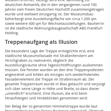
deutschen Romantik, die in den vergangenen rund 100
Jahren vom Freien Deutschen Hochstift zusammengetragen
wurde und weltweit einzigartig ist. Der Museumsbau
beherbergt eine Ausstellungsfläche von circa 1.200 qm
sowie weitere 400 qm für Wechselausstellungen. Bauherrin
ist die städtische Wohnungsbaugesellschaft ABG Frankfurt
Holding.
Treppenaufgang als Illusion
Die besondere Lage der Treppe ermöglichte erst, eine
städtische Museumsfassade mit Straßenfenstern am
Hirschgraben zu realisieren, obgleich die
Ausstellungsräume ohne Tageslichtöffnungen auskommen
müssen. Die Fenster wurden an den drei Treppenpodesten
angeordnet und bilden als einziges sich wiederholendes
Fassadenelement die Treppe im Straßenraum ab. Der
gesamte Treppenraum wurde in Blau getaucht und verjüngt
sich über seine Länge in Höhe und Breite, so dass dieser
„unendlich“ erscheint. Eine Illusion, die erst beim
Hinaufsteigen und Hinabblicken genommen wird.
Der Belag der so genannten Himmelstreppe wurde laut
Pressemitteilung von Deppe-Backstein entwickelt. Obgleich