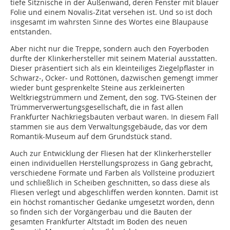
tiefe Sitznische in der Außenwand, deren Fenster mit blauer
Folie und einem Novalis-Zitat versehen ist. Und so ist doch
insgesamt im wahrsten Sinne des Wortes eine Blaupause
entstanden.
Aber nicht nur die Treppe, sondern auch den Foyerboden
durfte der Klinkerhersteller mit seinem Material ausstatten.
Dieser präsentiert sich als ein kleinteiliges Ziegelpflaster in
Schwarz-, Ocker- und Rottönen, dazwischen gemengt immer
wieder bunt gesprenkelte Steine aus zerkleinerten
Weltkriegstrümmern und Zement, den sog. TVG-Steinen der
Trümmerverwertungsgesellschaft, die in fast allen
Frankfurter Nachkriegsbauten verbaut waren. In diesem Fall
stammen sie aus dem Verwaltungsgebäude, das vor dem
Romantik-Museum auf dem Grundstück stand.
Auch zur Entwicklung der Fliesen hat der Klinkerhersteller
einen individuellen Herstellungsprozess in Gang gebracht,
verschiedene Formate und Farben als Vollsteine produziert
und schließlich in Scheiben geschnitten, so dass diese als
Fliesen verlegt und abgeschliffen werden konnten. Damit ist
ein höchst romantischer Gedanke umgesetzt worden, denn
so finden sich der Vorgängerbau und die Bauten der
gesamten Frankfurter Altstadt im Boden des neuen