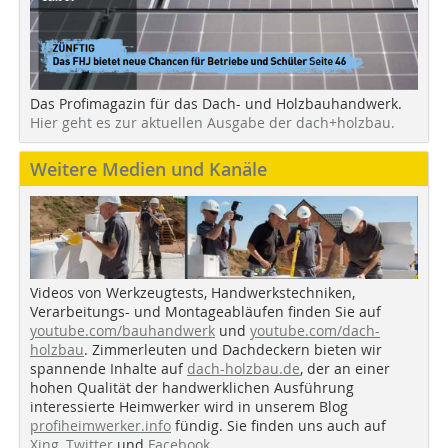
Das Profimagazin für das Dach- und Holzbauhandwerk.
Hier geht es zur aktuellen Ausgabe der dach+holzbau.
Weitere Medien und Kanäle
Videos von Werkzeugtests, Handwerkstechniken,
Verarbeitungs- und Montageabläufen finden Sie auf
youtube.com/bauhandwerk
und
youtube.com/dach-
holzbau
. Zimmerleuten und Dachdeckern bieten wir
spannende Inhalte auf
dach-holzbau.de
, der an einer
hohen Qualität der handwerklichen Ausführung
interessierte Heimwerker wird in unserem Blog
profiheimwerker.info
fündig. Sie finden uns auch auf
Xing
,
Twitter
und
Facebook
.