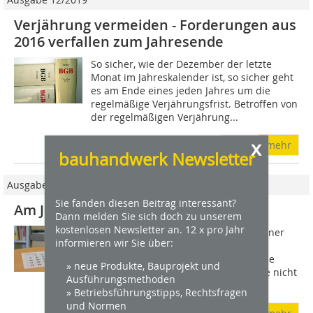
Verjährung vermeiden - Forderungen aus
2016 verfallen zum Jahresende
So sicher, wie der Dezember der letzte
Monat im Jahreskalender ist, so sicher geht
es am Ende eines jeden Jahres um die
regelmäßige Verjährungsfrist. Betroffen von
der regelmäßigen Verjährung...
x
mehr
bauhandwerk Newsletter
Ausgabe 11/2015
Sie fanden diesen Beitrag interessant?
Am Jahresende droht Verjährung
Dann melden Sie sich doch zu unserem
kostenlosen Newsletter an. 12 x pro Jahr
Der einzige Weg, eine Verjährung offener
informieren wir Sie über:
Forderungen aus dem Jahr 2012 zu
verhindern, führt über das gerichtliche
» neue Produkte, Bauprojekt und
Mahnverfahren. Wer seine Ansprüche nicht
Ausführungsmethoden
auf diese Weise bis zum Jahresende...
» Betriebsführungstipps, Rechtsfragen
und Normen