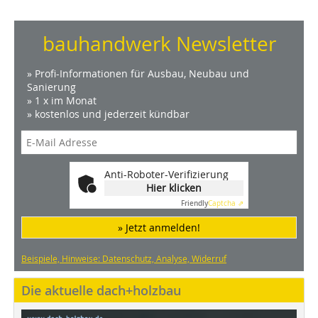
bauhandwerk Newsletter
» Profi-Informationen für Ausbau, Neubau und
Sanierung
» 1 x im Monat
» kostenlos und jederzeit kündbar
Anti-Roboter-Verifizierung
Hier klicken
Friendly
Captcha ⇗
» Jetzt anmelden!
Beispiele, Hinweise: Datenschutz, Analyse, Widerruf
Die aktuelle dach+holzbau