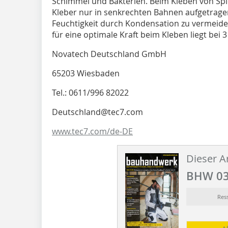
Schimmel und Bakterien. Beim Kleben von Spie
Kleber nur in senkrechten Bahnen aufgetrag
Feuchtigkeit durch Kondensation zu vermeiden.
für eine optimale Kraft beim Kleben liegt bei
Novatech Deutschland GmbH
65203 Wiesbaden
Tel.: 0611/996 82022
Deutschland
@
tec7.com
www.tec7.com/de-DE
Dieser Ar
BHW 03
Res