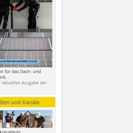
in für das Dach- und
rk.
r aktuellen Ausgabe der
dien und Kanäle
kzeugtests,