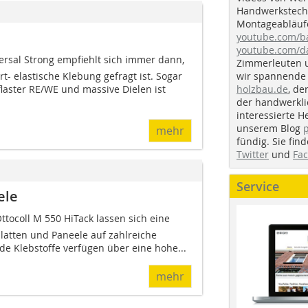
Handwerkstechn
Montageabläufe
youtube.com/
youtube.com/d
versal Strong empfiehlt sich immer dann,
Zimmerleuten 
wir spannende 
- elastische Klebung gefragt ist. Sogar
holzbau.de
, de
flaster RE/WE und massive Dielen ist
der handwerkl
interessierte H
unserem Blog
mehr
fündig. Sie fi
Twitter
und
Fa
Service
ele
Ottocoll M 550 HiTack lassen sich eine
latten und Paneele auf zahlreiche
de Klebstoffe verfügen über eine hohe...
mehr