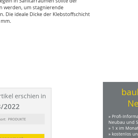
geln in Sanitärräumen sollte der
en werden, um stagnierende
 Die ideale Dicke der Klebstoffschicht
 3 mm.
bau
tikel erschien in
Ne
/2022
» Profi-Inform
sort: PRODUKTE
Neubau und S
» 1 x im Mona
» kostenlos u