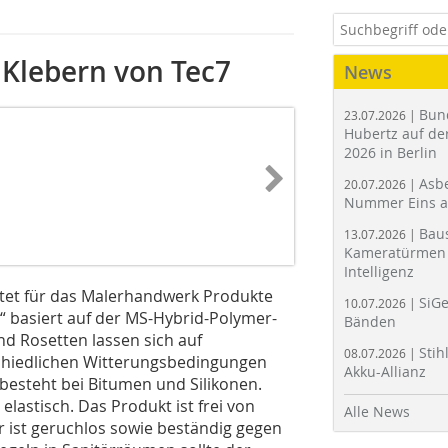
 Klebern von Tec7
News
Bun
23.07.2026 |
Hubertz auf der
2026 in Berlin
Asbe
20.07.2026 |
Nummer Eins 
Bau
13.07.2026 |
Kameratürmen 
Intelligenz
etet für das Malerhandwerk Produkte
SiGe
10.07.2026 |
er“ basiert auf der MS-Hybrid-Polymer-
Bänden
nd Rosetten lassen sich auf
Stih
08.07.2026 |
chiedlichen Witterungsbedingungen
Akku-Allianz
besteht bei Bitumen und Silikonen.
lastisch. Das Produkt ist frei von
Alle News
r ist geruchlos sowie beständig gegen