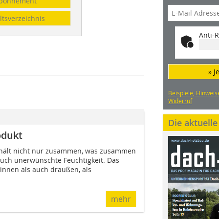
bonnement
ltsverzeichnis
Anti-R
» J
Beispiele, Hinweis
Widerruf
Die aktuell
odukt
1 hält nicht nur zusammen, was zusammen
auch unerwünschte Feuchtigkeit. Das
rinnen als auch draußen, als
mehr