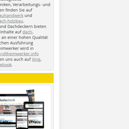
iken, Verarbeitungs- und
n finden Sie auf
bauhandwerk
und
ach-holzbau
.
und Dachdeckern bieten
Inhalte auf
dach-
r an einer hohen Qualität
ichen Ausführung
eimwerker wird in
profiheimwerker.info
nden uns auch auf
Xing
,
cebook
.