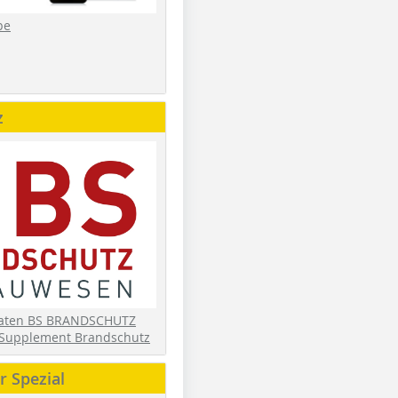
be
z
daten BS BRANDSCHUTZ
Supplement Brandschutz
 Spezial