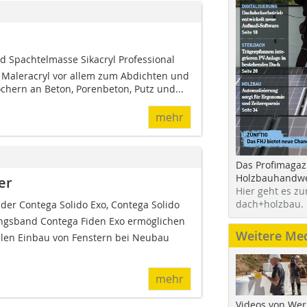
d Spachtelmasse Sikacryl Professional
s Maleracryl vor allem zum Abdichten und
chern an Beton, Porenbeton, Putz und...
mehr
Das Profimagaz
Holzbauhandwe
er
Hier geht es zu
dach+holzbau.
r Contega Solido Exo, Contega Solido
ngsband Contega Fiden Exo ermöglichen
Weitere Me
llen Einbau von Fenstern bei Neubau
mehr
Videos von Wer