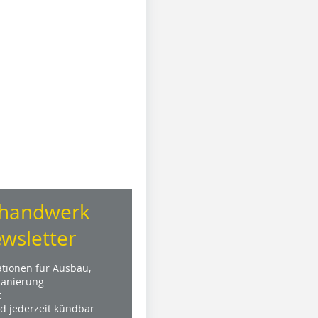
handwerk
wsletter
ationen für Ausbau,
anierung
t
nd jederzeit kündbar