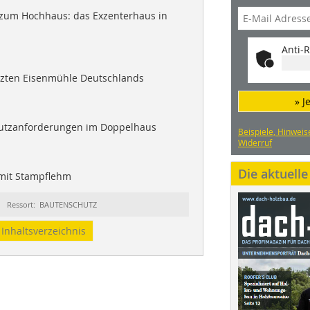
um Hochhaus: das Exzenterhaus in
Anti-R
etzten Eisenmühle Deutschlands
» J
hutzanforderungen im Doppelhaus
Beispiele, Hinweis
Widerruf
Die aktuell
mit Stampflehm
Ressort: BAUTENSCHUTZ
Inhaltsverzeichnis