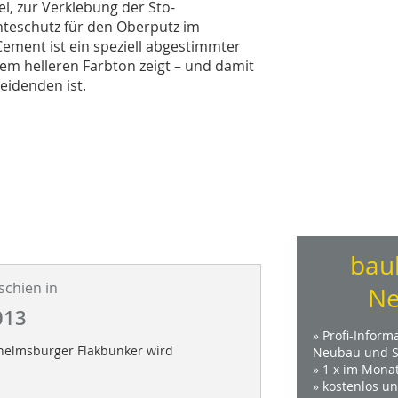
l, zur Verklebung der Sto-
chteschutz für den Oberputz im
Cement ist ein speziell abgestimmter
em helleren Farbton zeigt – und damit
eidenden ist.
bau
schien in
Ne
013
» Profi-Inform
helmsburger Flakbunker wird
Neubau und S
» 1 x im Mona
» kostenlos u