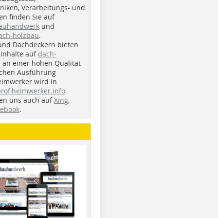
iken, Verarbeitungs- und
n finden Sie auf
bauhandwerk
und
ach-holzbau
.
und Dachdeckern bieten
Inhalte auf
dach-
r an einer hohen Qualität
ichen Ausführung
eimwerker wird in
profiheimwerker.info
nden uns auch auf
Xing
,
cebook
.