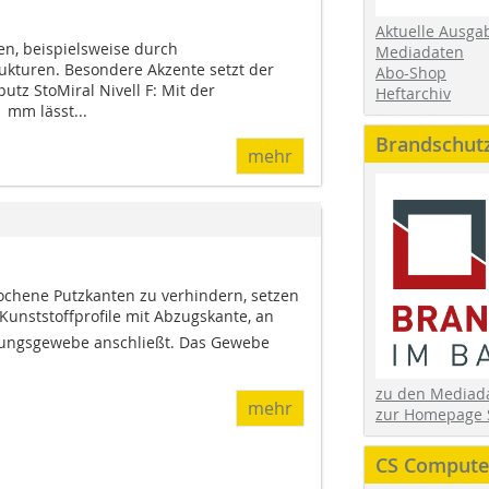
Aktuelle Ausga
en, beispielsweise durch
Mediadaten
rukturen. Besondere Akzente setzt der
Abo-Shop
tz StoMiral Nivell F: Mit der
Heftarchiv
 mm lässt...
Brandschut
mehr
chene Putzkanten zu verhindern, setzen
 Kunststoffprofile mit Abzugskante, an
ungsgewebe anschließt. Das Gewebe
zu den Media
mehr
zur Homepage 
CS Computer