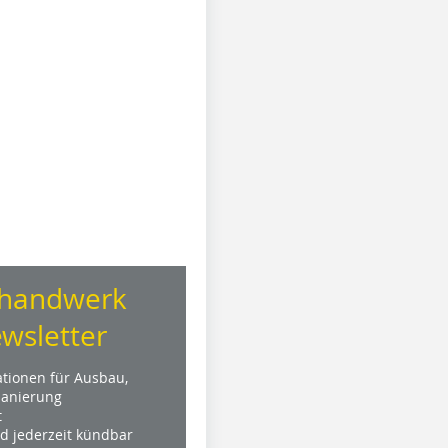
handwerk
wsletter
ationen für Ausbau,
anierung
t
nd jederzeit kündbar