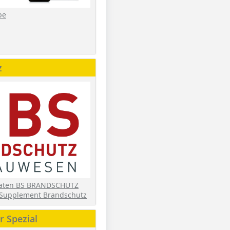
be
z
daten BS BRANDSCHUTZ
Supplement Brandschutz
 Spezial