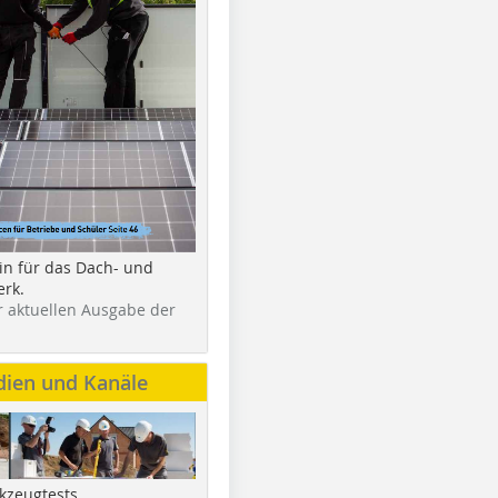
in für das Dach- und
rk.
r aktuellen Ausgabe der
dien und Kanäle
kzeugtests,