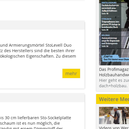
 und Armierungsmörtel StoLevell Duo
z des Herstellers sind die besten ihrer
r ökologischen Eigenschaften. Zu diesem
Das Profimagaz
mehr
Holzbauhandwe
Hier geht es zu
dach+holzbau.
Weitere Me
bis 30 cm lieferbaren Sto-Sockelplatte
schaum ist es nun möglich, die
Videos von Wer
ändig mit einem Dämmstoff der