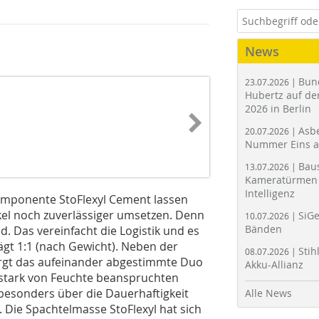
News
Bun
23.07.2026 |
Hubertz auf der
2026 in Berlin
Asbe
20.07.2026 |
Nummer Eins 
Bau
13.07.2026 |
Kameratürmen 
Intelligenz
omponente StoFlexyl Cement lassen
l noch zuverlässiger umsetzen. Denn
SiGe
10.07.2026 |
Bänden
. Das vereinfacht die Logistik und es
ägt 1:1 (nach Gewicht). Neben der
Stih
08.07.2026 |
orgt das aufeinander abgestimmte Duo
Akku-Allianz
 stark von Feuchte beanspruchten
 besonders über die Dauerhaftigkeit
Alle News
 Die Spachtelmasse StoFlexyl hat sich