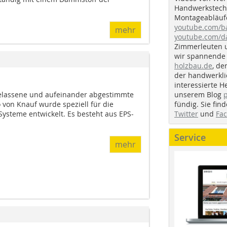
Handwerkstechn
Montageabläufe
youtube.com/
mehr
youtube.com/d
Zimmerleuten 
wir spannende 
holzbau.de
, de
der handwerkl
interessierte H
unserem Blog
gelassene und aufeinander abgestimmte
fündig. Sie fi
on Knauf wurde speziell für die
Twitter
und
Fa
ysteme entwickelt. Es besteht aus EPS-
Service
mehr