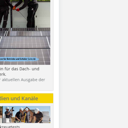
in für das Dach- und
rk.
r aktuellen Ausgabe der
dien und Kanäle
kzeugtests,