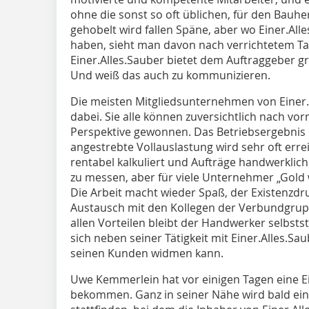
ohne die sonst so oft üblichen, für den Bau
gehobelt wird fallen Späne, aber wo Einer.Al
haben, sieht man davon nach verrichtetem Ta
Einer.Alles.Sauber bietet dem Auftraggeber 
Und weiß das auch zu kommunizieren.
Die meisten Mitgliedsunternehmen von Einer.Al
dabei. Sie alle können zuversichtlich nach vo
Perspektive gewonnen. Das Betriebsergebnis h
angestrebte Vollauslastung wird sehr oft err
rentabel kalkuliert und Aufträge handwerklic
zu messen, aber für viele Unternehmer „Gold 
Die Arbeit macht wieder Spaß, der Existenzdr
Austausch mit den Kollegen der Verbundgrupp
allen Vorteilen bleibt der Handwerker selbst
sich neben seiner Tätigkeit mit Einer.Alles.S
seinen Kunden widmen kann.
Uwe Kemmerlein hat vor einigen Tagen eine E
bekommen. Ganz in seiner Nähe wird bald ein 