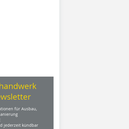
handwerk
wsletter
ationen für Ausbau,
anierung
t
nd jederzeit kündbar