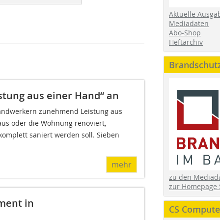
Aktuelle Ausga
Mediadaten
Abo-Shop
Heftarchiv
Brandschut
stung aus einer Hand“ an
ndwerkern zunehmend Leistung aus
aus oder die Wohnung renoviert,
komplett saniert werden soll. Sieben
mehr
zu den Media
zur Homepage 
ment in
CS Computer