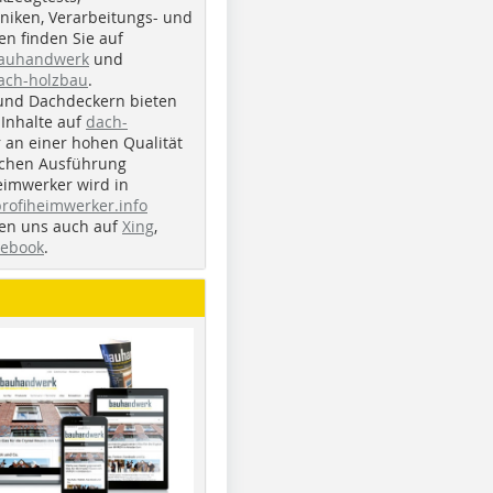
iken, Verarbeitungs- und
n finden Sie auf
bauhandwerk
und
ach-holzbau
.
und Dachdeckern bieten
Inhalte auf
dach-
r an einer hohen Qualität
ichen Ausführung
eimwerker wird in
profiheimwerker.info
nden uns auch auf
Xing
,
cebook
.