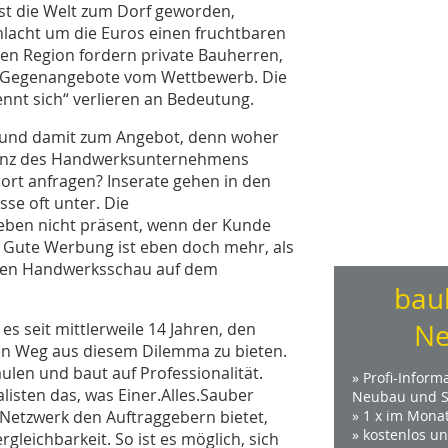
ist die Welt zum Dorf geworden,
lacht um die Euros einen fruchtbaren
en Region fordern private Bauherren,
r Gegenangebote vom Wettbewerb. Die
ennt sich“ verlieren an Bedeutung.
e und damit zum Angebot, denn woher
stenz des Handwerksunternehmens
ort anfragen? Inserate gehen in den
sse oft unter. Die
eben nicht präsent, wenn der Kunde
l. Gute Werbung ist eben doch mehr, als
ichen Handwerksschau auf dem
bau
Ne
es seit mittlerweile 14 Jahren, den
n Weg aus diesem Dilemma zu bieten.
ulen und baut auf Professionalität.
» Profi-Inform
isten das, was Einer.Alles.Sauber
Neubau und S
 Netzwerk den Auftraggebern bietet,
» 1 x im Mona
» kostenlos u
eichbarkeit. So ist es möglich, sich