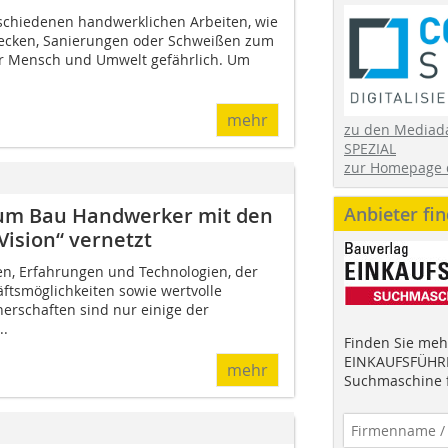
erschiedenen handwerklichen Arbeiten, wie
decken, Sanierungen oder Schweißen zum
ür Mensch und Umwelt gefährlich. Um
mehr
zu den Mediad
SPEZIAL
zur Homepage 
trum Bau Handwerker mit den
Anbieter fi
ision“ vernetzt
n, Erfahrungen und Technologien, der
tsmöglichkeiten sowie wertvolle
erschaften sind nur einige der
..
Finden Sie mehr
EINKAUFSFÜHRE
mehr
Suchmaschine f