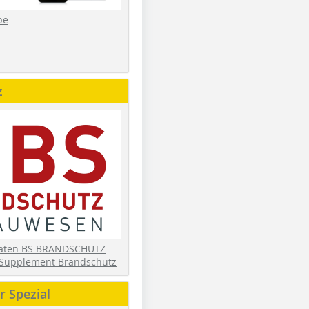
be
z
daten BS BRANDSCHUTZ
Supplement Brandschutz
 Spezial