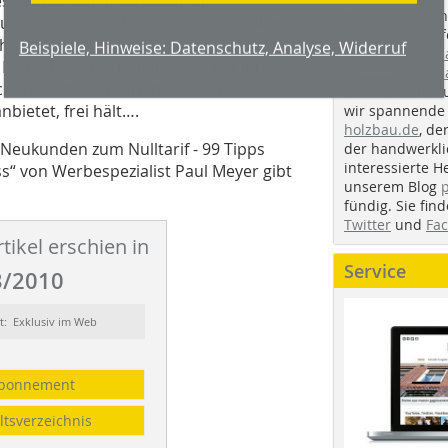
les.Sauber den interessierten
Handwerkstechn
 und Antwort stehen werden. Gefallen
Beispiele, Hinweise: Datenschutz, Analyse, Widerruf
Montageabläufe
hmen. Die gucken schon auf Qualität,
youtube.com/
 Markt bewährt haben.“ Das hat ihn
youtube.com/d
chon ein blauer Strich, der den Abend,
Zimmerleuten 
bietet, frei hält….
wir spannende 
holzbau.de
, de
Neukunden zum Nulltarif - 99 Tipps
der handwerkl
interessierte H
s“ von Werbespezialist Paul Meyer gibt
unserem Blog
fündig. Sie fi
Twitter
und
Fa
tikel erschien in
Service
/2010
t: Exklusiv im Web
bonnement
ltsverzeichnis