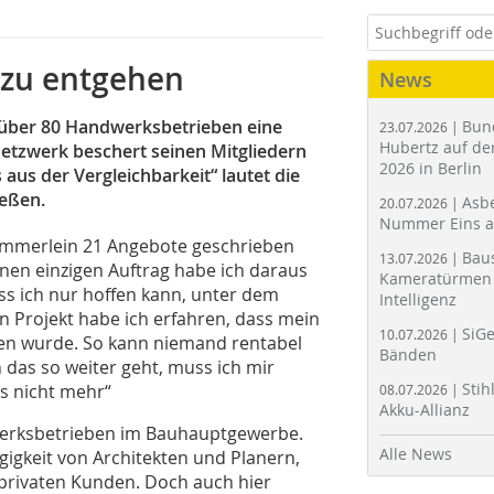
 zu entgehen
News
 über 80 Handwerksbetrieben eine
Bun
23.07.2026 |
Hubertz auf der
etzwerk beschert seinen Mitgliedern
2026 in Berlin
aus der Vergleichbarkeit“ lautet die
ießen.
Asbe
20.07.2026 |
Nummer Eins 
mmerlein 21 Angebote geschrieben
Bau
13.07.2026 |
inen einzigen Auftrag habe ich daraus
Kameratürmen 
ss ich nur hoffen kann, unter dem
Intelligenz
en Projekt habe ich erfahren, dass mein
SiGe
10.07.2026 |
en wurde. So kann niemand rentabel
Bänden
das so weiter geht, muss ich mir
Stih
as nicht mehr“
08.07.2026 |
Akku-Allianz
werksbetrieben im Bauhauptgewerbe.
Alle News
ngigkeit von Architekten und Planern,
 privaten Kunden. Doch auch hier