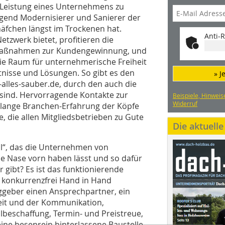
 Leistung eines Unternehmens zu
gend Modernisierer und Sanierer der
chäfchen längst im Trockenen hat.
Anti-R
tzwerk bietet, profitieren die
n Maßnahmen zur Kundengewinnung, und
die Raum für unternehmerische Freiheit
tnisse und Lösungen. So gibt es den
» J
r-alles-sauber.de, durch den auch die
 sind. Hervorragende Kontakte zur
Beispiele, Hinweis
Widerruf
elange Branchen-Erfahrung der Köpfe
e, die allen Mitgliedsbetrieben zu Gute
Die aktuell
al“, das die Unternehmen von
e Nase vorn haben lässt und so dafür
r gibt? Es ist das funktionierende
konkurrenzfrei Hand in Hand
ggeber einen Ansprechpartner, ein
beit und der Kommunikation,
albeschaffung, Termin- und Preistreue,
ine besenrein hinterlassene Baustelle