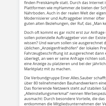
finden Preiskämpfe statt. Durch das Internet 
Plattformen wie myHammer.de bieten der Sch
Nährboden. Auch in der realen Welt der eigen
Modernisierer und Auftraggeber immer öfte
guten alten Beziehungen, der Ruf, das „Man k
Doch oft kommt es gar nicht erst zur Anfrag
sollen potenzielle Auftraggeber von der Exi
wissen? Und warum sollen sie ausgerechnet d
üblichen „Anzeigenfriedhöfen“ der lokalen Pre
Fahrzeugbeschriftung ist ausgerechnet dann 
überlegt, an wen er seine Anfrage richten sol
eine Anzeige zu platzieren und bei der jährl
Marktplatz mit zu machen.
Die Verbundgruppe Einer.Alles.Sauber schafft 
über 80 teilnehmenden Bauhandwerkern eine
Das florierende Netzwerk steht auf stabilen Sä
„Alleinstellungsmerkmal“ nennen Werbespezial
ausmacht: Durch besondere Vorteile, die das
entkommen die Mitgliedsunternehmen der Vergl