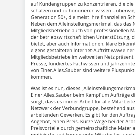
auf Kundengruppen zu konzentrieren, die die
schätzen und zu honorieren wissen – überwie
Generation 50+, die meist ihre finanziellen S
Neben dem Alleinstellungsmerkmal, das das Ne
Mitgliedsbetriebe auch von professionelle
der betriebswirtschaftlichen Unterstützung, 
bietet, aber auch Informationen, klare Erkenn
eigens gestalteten Internet-Auftritt www.eine
Mitgliedsbetriebe im weltweiten Netz präsent
Presse, fundiertes Fachwissen und jahrzehnt
von Einer.Alles.Sauber sind weitere Pluspunkt
kommen.
Was ist es nun, dieses „Alleinstellungsmerkm
Einer.Alles.Sauber beim Kampf um Aufträge di
sorgt, dass es immer Arbeit für alle Mitarbeite
Netzwerk der Verbundgruppe, bestehend aus 
arbeitenden Gewerken. Es gibt für den Auftra
Angebot, einen Preis. Kurze Wege bei der Ar
Preisvorteile durch gemeinschaftliche Materi
motivierte und kompetente Mitarbeiter, und e