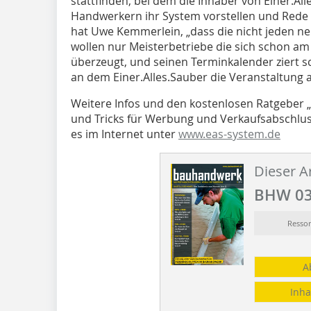
stattfinden, bei dem die Inhaber von Einer.Al
Handwerkern ihr System vorstellen und Rede
hat Uwe Kemmerlein, „dass die nicht jeden ne
wollen nur Meisterbetriebe die sich schon am
überzeugt, und seinen Terminkalender ziert s
an dem Einer.Alles.Sauber die Veranstaltung an
Weitere Infos und den kostenlosen Ratgeber „
und Tricks für Werbung und Verkaufsabschlus
es im Internet unter
www.eas-system.de
Dieser Ar
BHW 03
Ressor
A
Inha