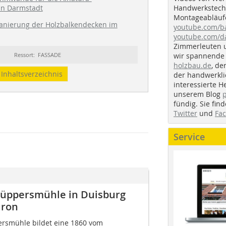
Handwerkstechn
in Darmstadt
Montageabläufe
anierung der Holzbalkendecken im
youtube.com/
youtube.com/d
Zimmerleuten 
wir spannende 
Ressort: FASSADE
holzbau.de
, de
Inhaltsverzeichnis
der handwerkl
interessierte H
unserem Blog
fündig. Sie fi
Twitter
und
Fa
Service
üppersmühle in Duisburg
uron
rsmühle bildet eine 1860 vom