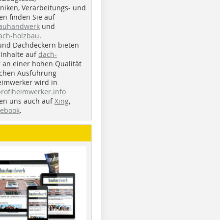
iken, Verarbeitungs- und
n finden Sie auf
bauhandwerk
und
ach-holzbau
.
und Dachdeckern bieten
Inhalte auf
dach-
r an einer hohen Qualität
ichen Ausführung
eimwerker wird in
profiheimwerker.info
nden uns auch auf
Xing
,
cebook
.