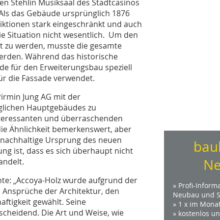
n Stehlin Musiksaal des Stadtcasinos
 Als das Gebäude ursprünglich 1876
iktionen stark eingeschränkt und auch
ie Situation nicht wesentlich. Um den
t zu werden, musste die gesamte
werden. Während das historische
de für den Erweiterungsbau speziell
für die Fassade verwendet.
Pirmin Jung AG mit der
nglichen Hauptgebäudes zu
nteressanten und überraschenden
die Ähnlichkeit bemerkenswert, aber
 nachhaltige Ursprung des neuen
bau
ng ist, dass es sich überhaupt nicht
Ne
andelt.
inte: „Accoya-Holz wurde aufgrund der
» Profi-Inform
 Ansprüche der Architektur, den
Neubau und S
ftigkeit gewählt. Seine
» 1 x im Mona
scheidend. Die Art und Weise, wie
» kostenlos u