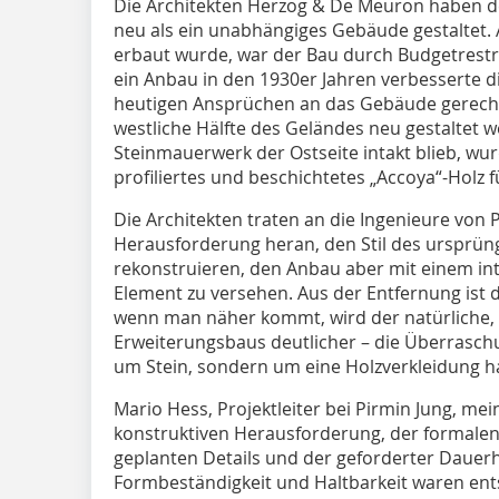
Die Architekten Herzog & De Meuron haben de
neu als ein unabhängiges Gebäude gestaltet.
erbaut wurde, war der Bau durch Budgetrestr
ein Anbau in den 1930er Jahren verbesserte d
heutigen Ansprüchen an das Gebäude gerech
westliche Hälfte des Geländes neu gestaltet 
Steinmauerwerk der Ostseite intakt blieb, wur
profiliertes und beschichtetes „Accoya“-Holz 
Die Architekten traten an die Ingenieure von 
Herausforderung heran, den Stil des ursprü
rekonstruieren, den Anbau aber mit einem i
Element zu versehen. Aus der Entfernung ist 
wenn man näher kommt, wird der natürliche,
Erweiterungsbaus deutlicher – die Überraschu
um Stein, sondern um eine Holzverkleidung h
Mario Hess, Projektleiter bei Pirmin Jung, me
konstruktiven Herausforderung, der formalen
geplanten Details und der geforderter Dauerha
Formbeständigkeit und Haltbarkeit waren ent