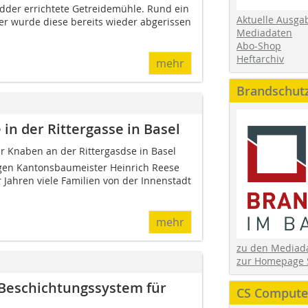
edder errichtete Getreidemühle. Rund ein
Aktuelle Ausga
er wurde diese bereits wieder abgerissen
Mediadaten
Abo-Shop
Heftarchiv
mehr
Brandschut
in der Rittergasse in Basel
für Knaben an der Rittergasdse in Basel
en Kantonsbaumeister Heinrich Reese
 Jahren viele Familien von der Innenstadt
mehr
zu den Media
zur Homepage 
e Beschichtungssystem für
CS Computer