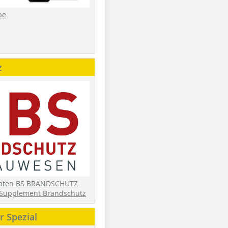
be
z
daten BS BRANDSCHUTZ
Supplement Brandschutz
 Spezial