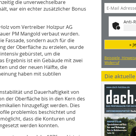
hzeitig die unverwechselbare
lt, war ein echter zusätzlicher Bonus
Anti-R
-Holz vom Vertreiber Holzpur AG
zbauer PM Mangold verbaut wurden.
ie Fassade, sondern auch für die
» J
g der Oberfläche zu erzielen, wurde
intensiv gebürstet, um die
Beispiele, Hinweis
as Ergebnis ist ein Gebäude mit zwei
Widerruf
ten und der neuen Hälfte, die
einung haben mit subtilen
Die aktuell
stabilität und Dauerhaftigkeit von
n der Oberfläche bis in den Kern des
emikalien hinzugefügt werden. Dies
rofile problemlos beschichtet und
rmöglicht, dass die Konturen und
umgesetzt werden konnten.