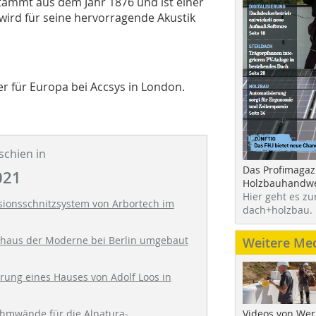
stammt aus dem Jahr 1876 und ist einer
ird für seine hervorragende Akustik
er für Europa bei Accsys in London.
schien in
Das Profimagaz
021
Holzbauhandwe
Hier geht es zu
sionsschnitzsystem von Arbortech im
dach+holzbau.
aus der Moderne bei Berlin umgebaut
Weitere Me
rung eines Hauses von Adolf Loos in
Videos von Wer
hmwände für die Alnatura-