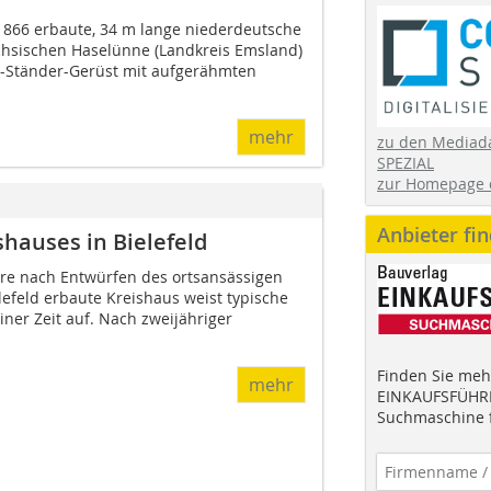
866 erbaute, 34 m lange niederdeutsche
chsischen Haselünne (Landkreis Emsland)
i-Ständer-Gerüst mit aufgerähmten
mehr
zu den Mediad
SPEZIAL
zur Homepage 
Anbieter fi
hauses in Bielefeld
hre nach Entwürfen des ortsansässigen
elefeld erbaute Kreishaus weist typische
ner Zeit auf. Nach zweijähriger
Finden Sie mehr
mehr
EINKAUFSFÜHRE
Suchmaschine f