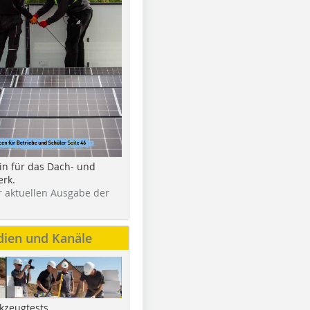
in für das Dach- und
rk.
r aktuellen Ausgabe der
dien und Kanäle
kzeugtests,