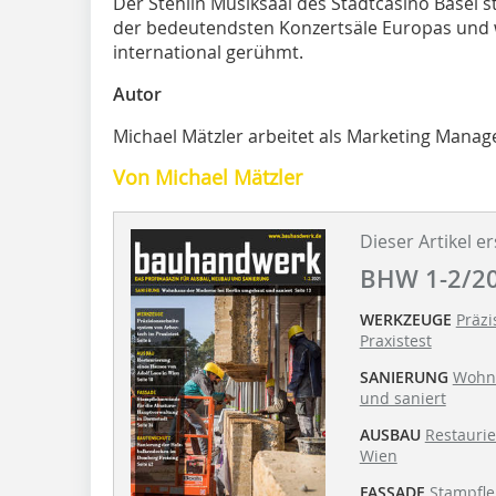
Der Stehlin Musiksaal des Stadtcasino Basel 
der bedeutendsten Konzertsäle Europas und w
international gerühmt.
Autor
Michael Mätzler arbeitet als Marketing Manag
Von Michael Mätzler
Dieser Artikel er
BHW 1-2/2
WERKZEUGE
Präzi
Praxistest
SANIERUNG
Wohnh
und saniert
AUSBAU
Restaurie
Wien
FASSADE
Stampfle