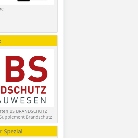
be
z
daten BS BRANDSCHUTZ
Supplement Brandschutz
 Spezial