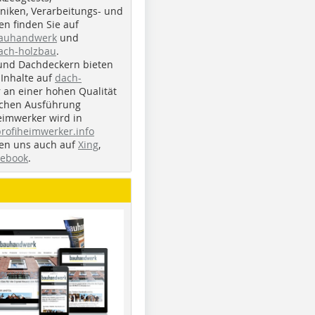
iken, Verarbeitungs- und
n finden Sie auf
bauhandwerk
und
ach-holzbau
.
und Dachdeckern bieten
Inhalte auf
dach-
r an einer hohen Qualität
ichen Ausführung
eimwerker wird in
profiheimwerker.info
nden uns auch auf
Xing
,
cebook
.