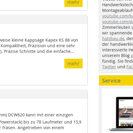
mehr
Handwerkstechn
Montageabläufe
youtube.com/
youtube.com/d
Zimmerleuten 
wir spannende 
holzbau.de
, de
weise kleine Kappsäge Kapex KS 88 von
der handwerkl
 Kompaktheit, Präzision und eine sehr
interessierte H
). Präzise Schnitte und die einfache...
unserem Blog
fündig. Sie fi
mehr
Twitter
und
Fa
Service
mm) DCW620 kann mit einer einzigen
Powerstack) bis zu 78 Laufmeter und 15,9
 fräsen. Angetrieben von einem