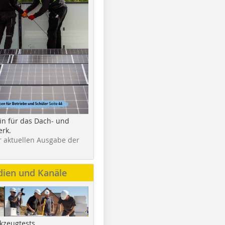
in für das Dach- und
rk.
r aktuellen Ausgabe der
dien und Kanäle
kzeugtests,