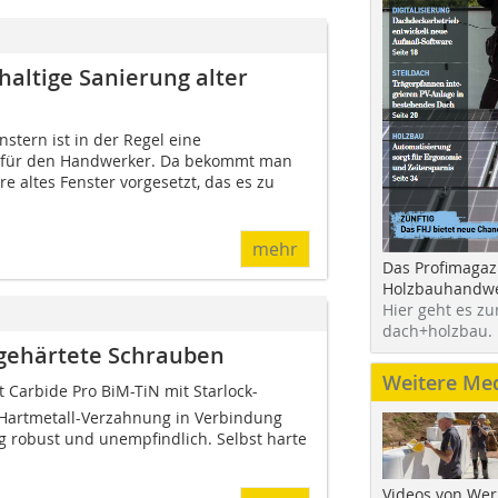
altige Sanierung alter
nstern ist in der Regel eine
 für den Handwerker. Da bekommt man
re altes Fenster vorgesetzt, das es zu
mehr
Das Profimagaz
Holzbauhandwe
Hier geht es zu
dach+holzbau.
h gehärtete Schrauben
Weitere Me
 Carbide Pro BiM-TiN mit Starlock-
 Hartmetall-Verzahnung in Verbindung
g robust und unempfindlich. Selbst harte
Videos von Wer