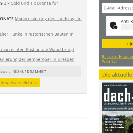
19
2 x Gold und 1 x Bronze für
MONATS
Modernisierung des Landstags in
Anti-R
elier Hunke in historischen Bauten in
» J
 man echten Rost an die Wand bringt
Beispiele, Hinweis
anierung der Semperoper in Dresden
Widerruf
Ressort: NEU AUF DEM MARKT
Die aktuell
Inhaltsverzeichnis