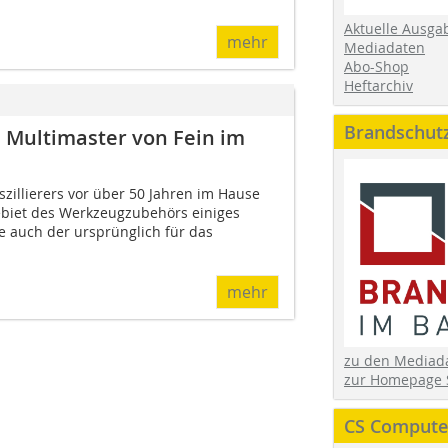
Aktuelle Ausga
mehr
Mediadaten
Abo-Shop
Heftarchiv
Brandschut
 Multimaster von Fein im
szillierers vor über 50 Jahren im Hause
ebiet des Werkzeugzubehörs einiges
e auch der ursprünglich für das
mehr
zu den Media
zur Homepage 
CS Computer