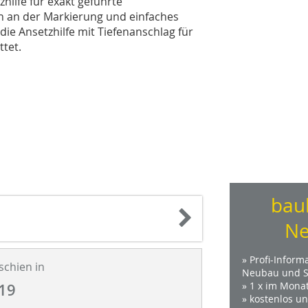
zhilfe für exakt geführte
en an der Markierung und einfaches
die Ansetzhilfe mit Tiefenanschlag für
ttet.
bau
Ne
» Profi-Inform
schien in
Neubau und S
» 1 x im Mona
19
» kostenlos u