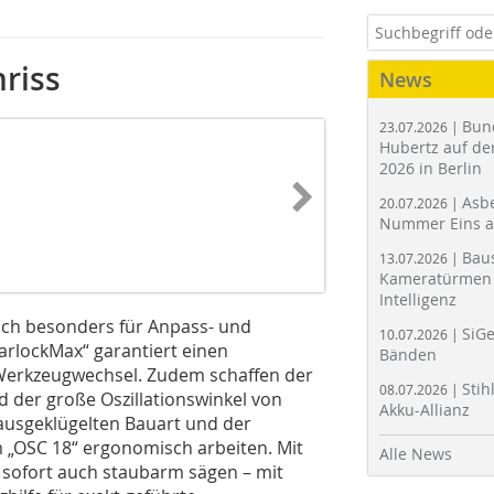
riss
News
Bun
23.07.2026 |
Hubertz auf der
2026 in Berlin
Asbe
20.07.2026 |
Nummer Eins 
Bau
13.07.2026 |
Kameratürmen 
Intelligenz
sich besonders für Anpass- und
SiGe
10.07.2026 |
rlockMax“ garantiert einen
Bänden
Werkzeugwechsel. Zudem schaffen der
Stih
08.07.2026 |
d der große Oszillationswinkel von
Akku-Allianz
 ausgeklügelten Bauart und der
m „OSC 18“ ergonomisch arbeiten. Mit
Alle News
 sofort auch staubarm sägen – mit