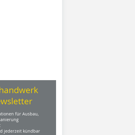
handwerk
wsletter
ationen für Ausbau,
anierung
t
nd jederzeit kündbar