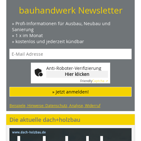
bauhandwerk Newsletter
» Profi-Informationen für Ausbau, Neubau und
Sanierung
» 1 x im Monat
» kostenlos und jederzeit kündbar
Anti-Roboter-Verifizierung
Hier klicken
Friendly
Captcha ⇗
» Jetzt anmelden!
Beispiele, Hinweise: Datenschutz, Analyse, Widerruf
Die aktuelle dach+holzbau