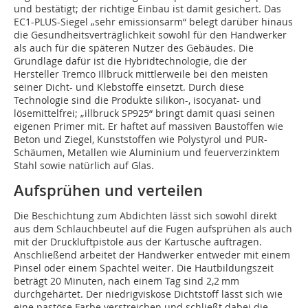
und bestätigt; der richtige Einbau ist damit gesichert. Das
EC1-PLUS-Siegel „sehr emissionsarm“ belegt darüber hinaus
die Gesundheitsverträglichkeit sowohl für den Handwerker
als auch für die späteren Nutzer des Gebäudes. Die
Grundlage dafür ist die Hybridtechnologie, die der
Hersteller Tremco Illbruck mittlerweile bei den meisten
seiner Dicht- und Klebstoffe einsetzt. Durch diese
Technologie sind die Produkte silikon-, isocyanat- und
lösemittelfrei; „illbruck SP925“ bringt damit quasi seinen
eigenen Primer mit. Er haftet auf massiven Baustoffen wie
Beton und Ziegel, Kunststoffen wie Polystyrol und PUR-
Schäumen, Metallen wie Aluminium und feuerverzinktem
Stahl sowie natürlich auf Glas.
Aufsprühen und verteilen
Die Beschichtung zum Abdichten lässt sich sowohl direkt
aus dem Schlauchbeutel auf die Fugen aufsprühen als auch
mit der Druckluftpistole aus der Kartusche auftragen.
Anschließend arbeitet der Handwerker entweder mit einem
Pinsel oder einem Spachtel weiter. Die Hautbildungszeit
beträgt 20 Minuten, nach einem Tag sind 2,2 mm
durchgehärtet. Der niedrigviskose Dichtstoff lässt sich wie
eine pastöse Farbe verstreichen und schließt dabei die