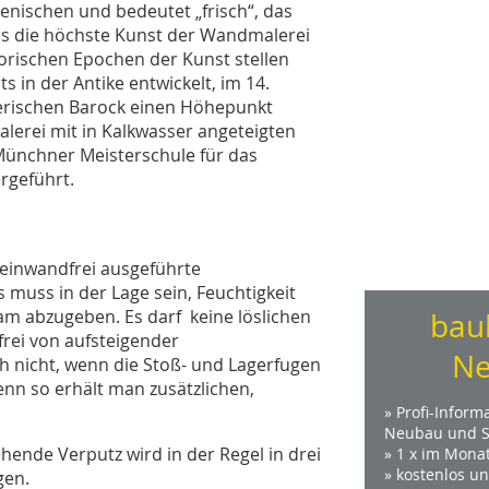
enischen und bedeutet „frisch“, das
als die höchste Kunst der Wandmalerei
torischen Epochen der Kunst stellen
 in der Antike entwickelt, im 14.
yerischen Barock einen Höhepunkt
Malerei mit in Kalkwasser angeteigten
 Münchner Meisterschule für das
rgeführt.
 einwandfrei ausgeführte
 muss in der Lage sein, Feuchtigkeit
m abzugeben. Es darf keine löslichen
bau
frei von aufsteigender
Ne
h nicht, wenn die Stoß- und Lagerfugen
enn so erhält man zusätzlichen,
» Profi-Inform
Neubau und S
hende Verputz wird in der Regel in drei
» 1 x im Mona
» kostenlos u
gen.