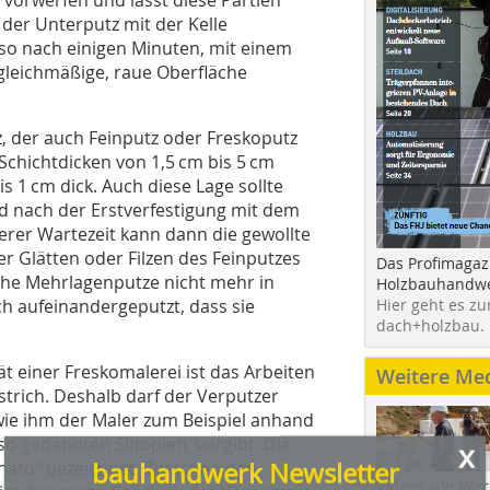
der Unterputz mit der Kelle
so nach einigen Minuten, mit einem
 gleichmäßige, raue Ober­fläche
tz, der auch Feinputz oder Freskoputz
chichtdicken von 1,5 cm bis 5 cm
is 1 cm dick. Auch diese Lage sollte
x
d nach der Erstverfestigung mit dem
bauhandwerk Newsletter
erer Wartezeit kann dann die gewollte
r Glätten oder Filzen des Feinputzes
Das Profimagaz
lche Mehrlagenputze nicht mehr in
Holzbauhandwe
Sie fanden diesen Beitrag interessant? Dann melden
ch aufeinandergeputzt, dass sie
Hier geht es zu
Sie sich doch zu unserem kostenlosen Newsletter an.
dach+holzbau.
12 x pro Jahr informieren wir Sie über:
t einer Freskomalerei ist das Arbeiten
Weitere Me
» neue Produkte, Bauprojekt und Ausführungsmethoden
strich. Deshalb darf der Verputzer
» Betriebsführungstipps, Rechtsfragen und Normen
 wie ihm der Maler zum Beispiel anhand
» Werkzeug- und Nutzfahrzeugtests, Veranstaltungen und
o genannten Sinopien, vorgibt. Die
Messen
rnato“ bezeichnet. Zwischen den
» jederzeit kündbar
Videos von Wer