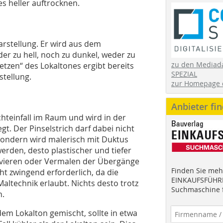
s heller auftrocknen.
arstellung. Er wird aus dem
r zu hell, noch zu dunkel, weder zu
zu den Mediad
tzen“ des Lokaltones ergibt bereits
SPEZIAL
stellung.
zur Homepage 
Anbieter fi
hteinfall im Raum und wird in der
t. Der Pinselstrich darf dabei nicht
sondern wird malerisch mit Duktus
erden, desto plas­tischer und tiefer
Lavieren oder Vermalen der Übergänge
Finden Sie mehr
ht zwingend erforderlich, da die
EINKAUFSFÜHRE
altechnik erlaubt. Nichts desto trotz
Suchmaschine f
n.
dem Lokalton gemischt, sollte in etwa