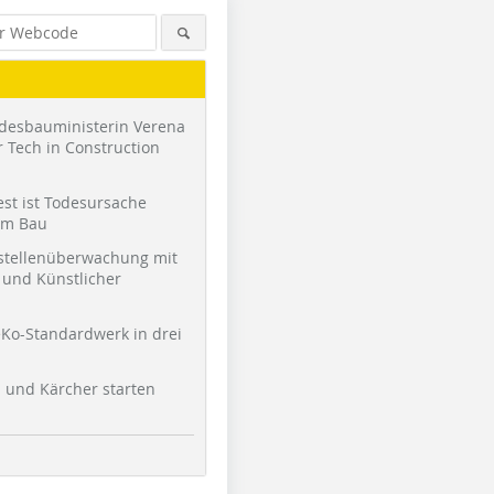
desbauministerin Verena
 Tech in Construction
st ist Todesursache
am Bau
stellenüberwachung mit
und Künstlicher
Foto: Städtische Meisterschule
Foto: Städtische Meisterschule
Foto: Städ
für das Vergolderhandwerk
für das Vergolderhandwerk
für das V
München
München
München
Ko-Standardwerk in drei
l und Kärcher starten