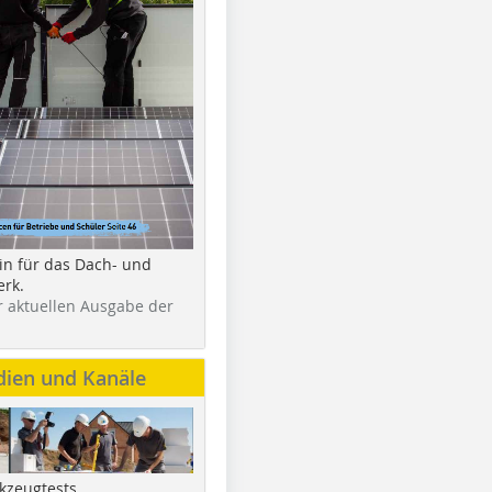
in für das Dach- und
rk.
r aktuellen Ausgabe der
dien und Kanäle
kzeugtests,