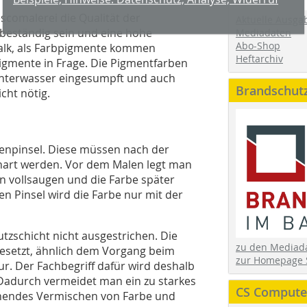
co­malerei die Qualität der
Aktuelle Ausga
beständig sein und eine hohe
Mediadaten
Abo-Shop
Kalk, als Farbpigmente kommen
Heftarchiv
pigmente in Frage. Die Pigmentfarben
sinterwasser eingesumpft und auch
Brandschut
cht nötig.
npinsel. Diese müssen nach der
t hart werden. Vor dem Malen legt man
en vollsaugen und die Farbe später
n Pinsel wird die Farbe nur mit der
tzschicht nicht ausgestrichen. Die
zu den Media
gesetzt, ähnlich dem Vorgang beim
zur Homepage 
r. Der Fachbegriff dafür wird deshalb
 Dadurch vermeidet man ein zu starkes
CS Computer
ehendes Vermischen von Farbe und