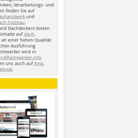
iken, Verarbeitungs- und
n finden Sie auf
bauhandwerk
und
ach-holzbau
.
und Dachdeckern bieten
Inhalte auf
dach-
r an einer hohen Qualität
ichen Ausführung
eimwerker wird in
profiheimwerker.info
nden uns auch auf
Xing
,
cebook
.