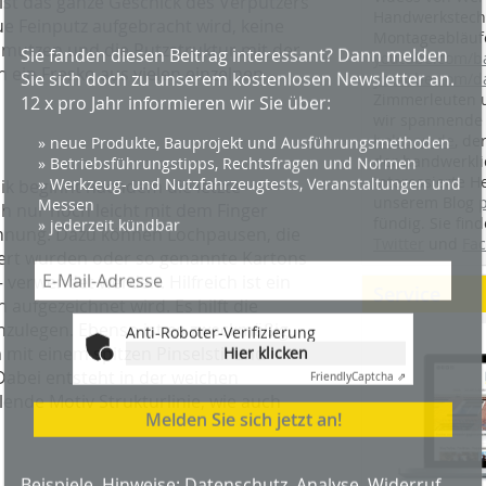
ist das ganze Geschick des Verputzers
Handwerkstechn
e Feinputz aufgebracht wird, keine
Montageabläufe
chmutzen und die Putzstruktur mit der
youtube.com/
ch ein Fresko aus vielen einzelnen
youtube.com/d
Anti-Roboter-Verifizierung
Zimmerleuten 
Hier klicken
wir spannende 
Friendly
Captcha ⇗
holzbau.de
, de
der handwerkl
Melden Sie sich jetzt an!
interessierte H
ik beginnt nachdem die letzte
unserem Blog
ch nur noch leicht mit dem Finger
fündig. Sie fi
chnung. Dazu können Lochpausen, die
Beispiele, Hinweise: Datenschutz, Analyse, Widerruf
Twitter
und
Fa
iert wurden oder so genannte Kartons
verwendet werden. Hilfreich ist ein
Service
ufgezeichnet wird. Es hilft die
anzulegen. Ebenso ist es zweckmäßig,
mit einem spitzen Pinselstil und
abei entsteht in der weichen
lende Motiv Strukturlinie, wie auch