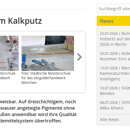
em Kalkputz
News
Bun
23.07.2026 |
Hubertz auf der
2026 in Berlin
Asbe
20.07.2026 |
Nummer Eins 
Bau
13.07.2026 |
Kameratürmen 
sterschule
Foto: Städtische Meisterschule
Foto: Städtische Meisterschule
ndwerk
für das Vergolderhandwerk
für das Vergolderhandwerk
Intelligenz
München
München
SiGe
10.07.2026 |
Bänden
hweisbar. Auf dreischichtigem, noch
Stih
08.07.2026 |
erwasser angeteigte Pigmente ohne
Akku-Allianz
außen anwendbar wird ihre Qualität
Alle News
demittelsystem übertroffen.