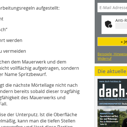
arbeitungsregeln aufgestellt:
ht
Anti-R
sch“
ührt werden
» J
zu vermeiden
Beispiele, Hinweis
Widerruf
zwischen dem Mauerwerk und dem
icht vollflächig aufgetragen, sondern
Die aktuell
der Name Spritzbewurf.
olgt die nächste Mörtellage nicht nach
ndern bereits sobald dieser tragfähig
augfähigkeit des Mauerwerks und
all.
se der Unterputz. Ist die Oberfläche
mäßig, kann man die tiefen Stellen
 vorwerfen und lässt diese Partien