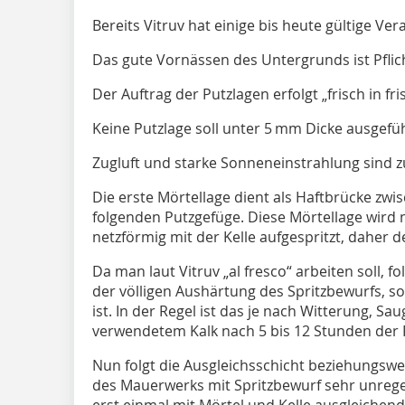
Bereits Vitruv hat einige bis heute gültige Ver
Das gute Vornässen des Untergrunds ist Pflic
Der Auftrag der Putzlagen erfolgt „frisch in fri
Keine Putzlage soll unter 5 mm Dicke ausgef
Zugluft und starke Sonneneinstrahlung sind 
Die erste Mörtellage dient als Haftbrücke 
folgenden Putzgefüge. Diese Mörtellage wird n
netzförmig mit der Kelle aufgespritzt, daher 
Da man laut Vitruv „al fresco“ arbeiten soll, f
der völligen Aushärtung des Spritzbewurfs, so
ist. In der Regel ist das je nach Witterung, S
verwendetem Kalk nach 5 bis 12 Stunden der F
Nun folgt die Ausgleichsschicht beziehungswei
des Mauerwerks mit Spritzbewurf sehr unregel
erst einmal mit Mörtel und Kelle ausgleichend