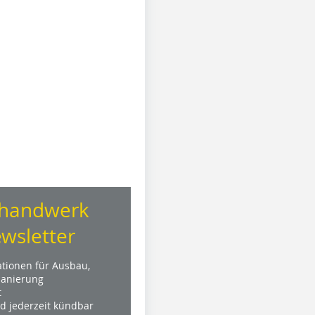
handwerk
wsletter
ationen für Ausbau,
anierung
t
nd jederzeit kündbar