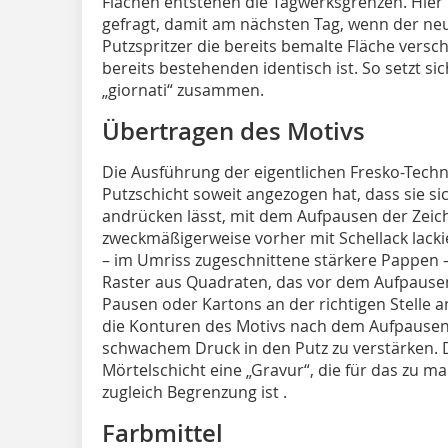
Flächen entstehen die Tagwerksgrenzen. Hier 
gefragt, damit am nächsten Tag, wenn der neu
Putzspritzer die bereits bemalte Fläche vers
bereits bestehenden identisch ist. So setzt si
„giornati“ zusammen.
Übertragen des Motivs
Die Ausführung der eigentlichen Fresko-Techn
Putzschicht soweit angezogen hat, dass sie si
andrücken lässt, mit dem Aufpausen der Zei
zweckmäßigerweise vorher mit Schellack lack
– im Umriss zugeschnittene stärkere Pappen – 
Raster aus Quadraten, das vor dem Aufpausen a
Pausen oder Kartons an der richtigen Stelle 
die Konturen des Motivs nach dem Aufpausen 
schwachem Druck in den Putz zu verstärken. D
Mörtelschicht eine „Gravur“, die für das zu ma
zugleich Begrenzung ist .
Farbmittel