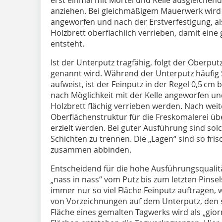
anziehen. Bei gleichmäßigem Mauerwerk wird 
angeworfen und nach der Erstverfestigung, al
Holzbrett ober­flächlich verrieben, damit eine
entsteht.
Ist der Unterputz tragfähig, folgt der Oberpu
genannt wird. Während der Unterputz häufig S
aufweist, ist der Feinputz in der Regel 0,5 cm b
nach Möglichkeit mit der Kelle angeworfen un
Holzbrett flächig verrieben werden. Nach weit
Oberflächenstruktur für die Freskomalerei übe
erzielt werden. Bei guter Ausführung sind so
Schichten zu trennen. Die „Lagen“ sind so fris
zusammen abbinden.
Entscheidend für die hohe Ausführungsqualitä
„nass in nass“ vom Putz bis zum letzten Pinsel
immer nur so viel Fläche Feinputz auftragen,
von Vorzeichnungen auf dem Unterputz, den s
Fläche eines gemalten Tagwerks wird als „gio