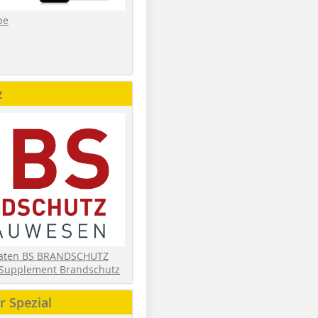
be
z
daten BS BRANDSCHUTZ
Supplement Brandschutz
 Spezial