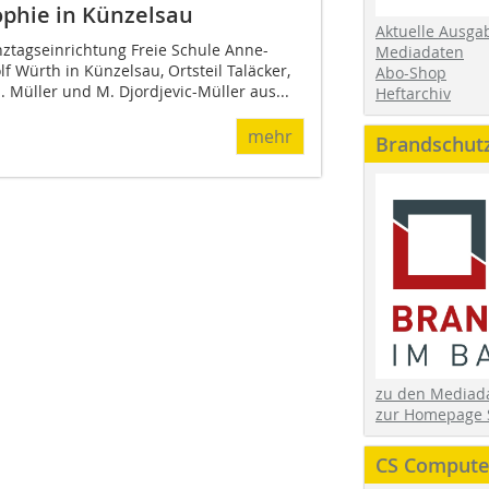
ophie in Künzelsau
Aktuelle Ausga
tagseinrichtung Freie Schule Anne-
Mediadaten
f Würth in Künzelsau, Ortsteil Taläcker,
Abo-Shop
. Müller und M. Djordjevic-Müller aus...
Heftarchiv
mehr
Brandschut
zu den Media
zur Homepage 
CS Computer