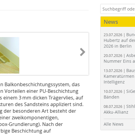
News
Bun
23.07.2026 |
Hubertz auf der
2026 in Berlin
Asbe
20.07.2026 |
Nummer Eins 
Bau
13.07.2026 |
Kameratürmen 
Intelligenz
in Balkonbeschichtungssystem, das
en Vorteilen einer PU-Beschichtung
SiGe
10.07.2026 |
Bänden
s einem 3 mm dicken Trägervlies, auf
uren des Sandsteins appliziert sind.
Stih
08.07.2026 |
g der besonderen Art besteht der
Akku-Allianz
 einer zweikomponentigen,
pox-Grundierung). Nach der
Alle News
rbige Beschichtung auf