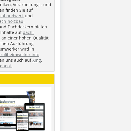
iken, Verarbeitungs- und
n finden Sie auf
bauhandwerk
und
ach-holzbau
.
und Dachdeckern bieten
Inhalte auf
dach-
r an einer hohen Qualität
ichen Ausführung
eimwerker wird in
profiheimwerker.info
nden uns auch auf
Xing
,
cebook
.