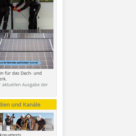
in für das Dach- und
rk.
r aktuellen Ausgabe der
dien und Kanäle
kzeugtests,