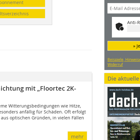
bonnement
ltsverzeichnis
Anti-R
» J
Beispiele, Hinweis
Widerruf
Die aktuell
ichtung mit „Floortec 2K-
eme Witterungsbedingungen wie Hitze,
esonders anfällig für Schäden. Oft erfolgt
aus optischen Gründen, in vielen Fällen
mehr