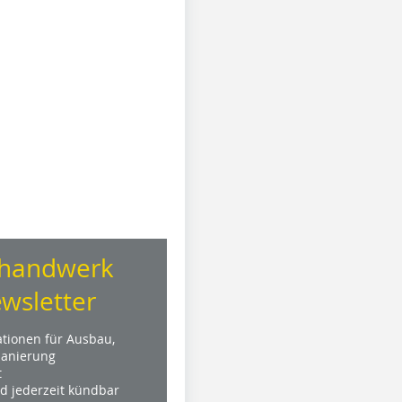
handwerk
wsletter
ationen für Ausbau,
anierung
t
nd jederzeit kündbar