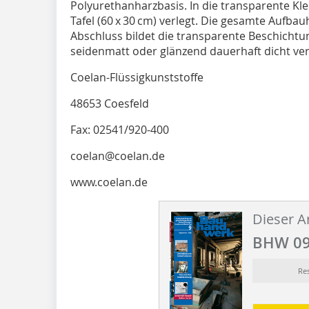
Polyurethanharzbasis. In die transparente Kl
Tafel (60 x 30 cm) verlegt. Die gesamte Aufba
Abschluss bildet die transparente Beschichtu
seidenmatt oder glänzend dauerhaft dicht vers
Coelan-Flüssigkunststoffe
48653 Coesfeld
Fax: 02541/920-400
coelan@coelan.de
www.coelan.de
Dieser Ar
BHW 09
Re