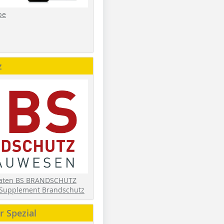
be
z
daten BS BRANDSCHUTZ
Supplement Brandschutz
 Spezial