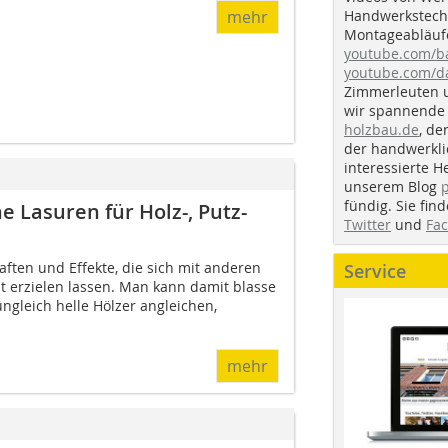
Handwerkstechn
mehr
Montageabläufe
youtube.com/
youtube.com/d
Zimmerleuten 
wir spannende 
holzbau.de
, de
der handwerkl
interessierte H
unserem Blog
fündig. Sie fi
 Lasuren für Holz-, Putz-
Twitter
und
Fa
ften und Effekte, die sich mit anderen
Service
t erzielen lassen. Man kann damit blasse
ungleich helle Hölzer angleichen,
mehr