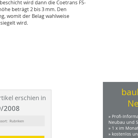
ebeschicht wird dann die Coetrans FS-
uhöhe beträgt 2 bis 3 mm. Den
ng, womit der Belag wahlweise
iegelt wird.
bau
tikel erschien in
Ne
/2008
» Profi-Inform
ssort: Rubriken
Neubau und S
» 1 x im Mona
» kostenlos u