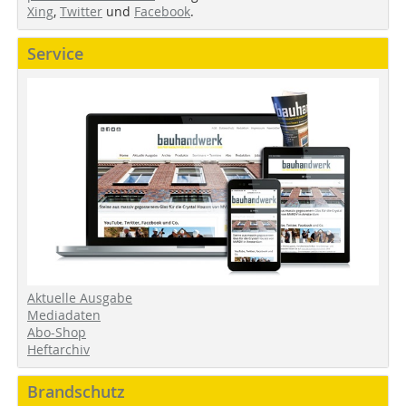
Xing
,
Twitter
und
Facebook
.
Service
Aktuelle Ausgabe
Mediadaten
Abo-Shop
Heftarchiv
Brandschutz