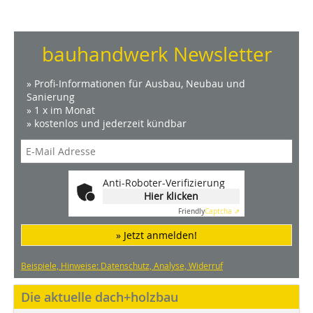
bauhandwerk Newsletter
» Profi-Informationen für Ausbau, Neubau und
Sanierung
» 1 x im Monat
» kostenlos und jederzeit kündbar
Anti-Roboter-Verifizierung
Hier klicken
Friendly
Captcha ⇗
» Jetzt anmelden!
Beispiele, Hinweise: Datenschutz, Analyse, Widerruf
Die aktuelle dach+holzbau