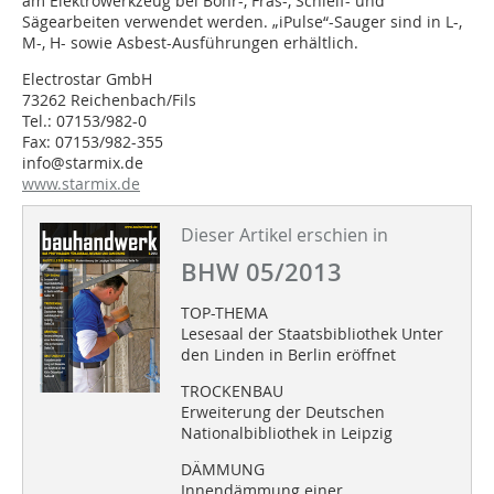
am Elektrowerkzeug bei Bohr-, Fräs-, Schleif- und
Sägearbeiten verwendet werden. „iPulse“-Sauger sind in L-,
M-, H- sowie Asbest-Ausführungen erhältlich.
Electrostar GmbH
73262 Reichenbach/Fils
Tel.: 07153/982-0
Fax: 07153/982-355
info@starmix.de
www.starmix.de
Dieser Artikel erschien in
BHW 05/2013
TOP-THEMA
Lesesaal der Staatsbibliothek Unter
den Linden in Berlin eröffnet
TROCKENBAU
Erweiterung der Deutschen
Nationalbibliothek in Leipzig
DÄMMUNG
Innendämmung einer