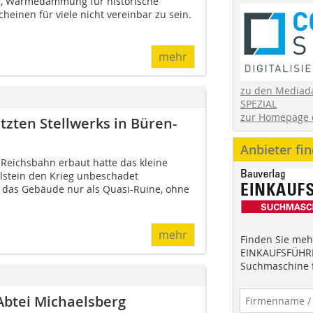
n, Wärmedämmung für historische
einen für viele nicht vereinbar zu sein.
mehr
zu den Mediad
SPEZIAL
zur Homepage 
ten Stellwerks in Büren-
Anbieter fi
Reichsbahn erbaut hatte das kleine
elstein den Krieg unbeschadet
e das Gebäude nur als Quasi-Ruine, ohne
mehr
Finden Sie mehr
EINKAUFSFÜHRE
Suchmaschine f
btei Michaelsberg