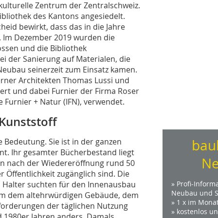
 kulturelle Zentrum der Zentralschweiz.
bibliothek des Kantons angesiedelt.
eid bewirkt, dass das in die Jahre
. Im Dezember 2019 wurden die
ssen und die Bibliothek
i der Sanierung auf Materialen, die
eubau seinerzeit zum Einsatz kamen.
erner Architekten Thomas Lussi und
rt und dabei Furnier der Firma Roser
 Furnier + Natur (IFN), verwendet.
 Kunststoff
e Bedeutung. Sie ist in der ganzen
bau
nt. Ihr gesamter Bücherbestand liegt
Ne
von nach der Wiedereröffnung rund 50
 Öffentlichkeit zugänglich sind. Die
 Halter suchten für den Innenausbau
» Profi-Inform
Neubau und S
, um dem altehrwürdigen Gebäude, dem
» 1 x im Mona
orderungen der täglichen Nutzung
» kostenlos u
d 1980er Jahren anders. Damals