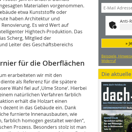
ngesagten Materialien vorgenommen.
Gebäude etwa Kunststoffe oder
Heute haben Architektur und
Anti-R
 Renovierung. Es wird Wert auf
intelligenter Hightech-Produktion. Das
as Scherg, Mitglied der
» J
und Leiter des Geschäftsbereichs
Beispiele, Hinweis
rnier für die Oberflächen
Widerruf
Die aktuell
um erarbeiteten wir mit den
 diente als Referenz für die spätere
re Wahl fiel auf ‚Ulme Stone‘. Hierbei
einem natürlichen Verfahren farblich
aktion erhält die Holzart einen
h dezent in das Gebäude ein. Dank
iche furnierte Innenausbauten, wie
, farblich homogen gestaltet werden“,
schen Prozess. Besonders stolz ist man