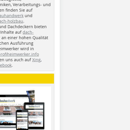
iken, Verarbeitungs- und
n finden Sie auf
bauhandwerk
und
ach-holzbau
.
und Dachdeckern bieten
Inhalte auf
dach-
r an einer hohen Qualität
ichen Ausführung
eimwerker wird in
profiheimwerker.info
nden uns auch auf
Xing
,
cebook
.