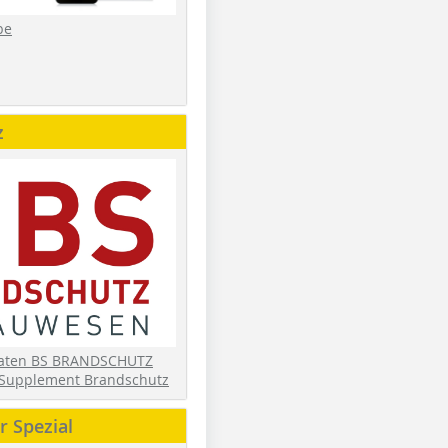
be
z
daten BS BRANDSCHUTZ
Supplement Brandschutz
 Spezial