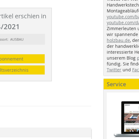
Handwerkstechn
Montageabläufe
tikel erschien in
youtube.com/
youtube.com/d
/2021
Zimmerleuten 
wir spannende 
ssort: AUSBAU
holzbau.de
, de
der handwerkl
interessierte H
unserem Blog
bonnement
fündig. Sie fi
Twitter
und
Fa
ltsverzeichnis
Service