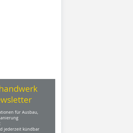
handwerk
wsletter
ationen für Ausbau,
anierung
t
nd jederzeit kündbar