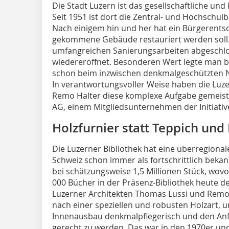
Die Stadt Luzern ist das gesellschaftliche und
Seit 1951 ist dort die Zentral- und Hochschul
Nach einigem hin und her hat ein Bürgerentsch
gekommene Gebäude restauriert werden soll
umfangreichen Sanierungsarbeiten abgeschlo
wiedereröffnet. Besonderen Wert legte man be
schon beim inzwischen denkmalgeschützten N
In verantwortungsvoller Weise haben die Luz
Remo Halter diese komplexe Aufgabe gemeiste
AG, einem Mitgliedsunternehmen der Initiative
Holzfurnier statt Teppich und
Die Luzerner Bibliothek hat eine überregional
Schweiz schon immer als fortschrittlich bekan
bei schätzungsweise 1,5 Millionen Stück, wo
000 Bücher in der Präsenz-Bibliothek heute der
Luzerner Architekten Thomas Lussi und Remo
nach einer speziellen und robusten Holzart
Innenausbau denkmalpflegerisch und den Anf
gerecht zu werden. Das war in den 1970er un