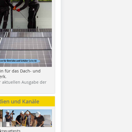
in für das Dach- und
rk.
r aktuellen Ausgabe der
dien und Kanäle
kzeugtests,