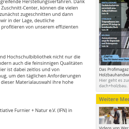
rgreifende Herstellungsverfahren. Dank
 Zuschnitt-Center, können die vielen
ge zunächst zugeschnitten und dann
wir in der Lage, deutliche
 profitieren von unserem effizienten
nd Hochschulbibliothek nicht nur die
ern auch die feinsinnigen Qualitäten
r ist dabei zeitlos und von
Das Profimagaz
Holzbauhandwe
nug, um den täglichen Anforderungen
Hier geht es zu
t dieser Materialauswahl ihre hohe
dach+holzbau.
Weitere Me
ative Furnier + Natur e.V. (IFN) in
Videos von Wer