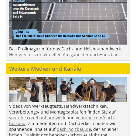
Das Profimagazin für das Dach- und Holzbauhandwerk.
Hier geht es zur aktuellen Ausgabe der dach+holzbau.
Weitere Medien und Kanäle
Videos von Werkzeugtests, Handwerkstechniken,
Verarbeitungs- und Montageabläufen finden Sie auf
youtube.com/bauhandwerk
und
youtube.com/dach-
holzbau
. Zimmerleuten und Dachdeckern bieten wir
spannende Inhalte auf
dach-holzbau.de
, der an einer
hohen Qualität der handwerklichen Ausführung