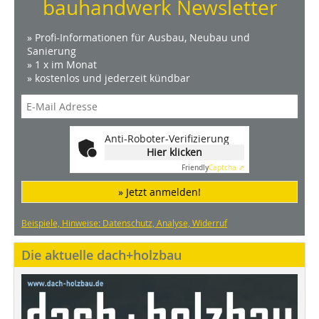
bauhandwerk Newsletter
» Profi-Informationen für Ausbau, Neubau und
Sanierung
» 1 x im Monat
» kostenlos und jederzeit kündbar
Anti-Roboter-Verifizierung
Hier klicken
Friendly
Captcha ⇗
» Jetzt anmelden!
Beispiele, Hinweise: Datenschutz, Analyse, Widerruf
Die aktuelle dach+holzbau