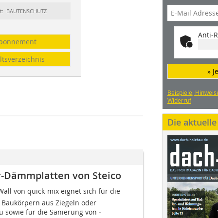
rt: BAUTENSCHUTZ
Anti-R
bonnement
ltsverzeichnis
» J
Beispiele, Hinweis
Widerruf
Die aktuell
r-Dämmplatten von Steico
ll von quick-mix eignet sich für die
Baukörpern aus Ziegeln oder
 sowie für die Sanierung von ­