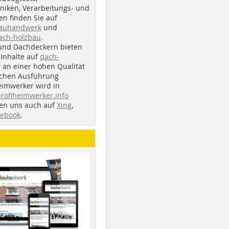
iken, Verarbeitungs- und
n finden Sie auf
bauhandwerk
und
ach-holzbau
.
und Dachdeckern bieten
Inhalte auf
dach-
r an einer hohen Qualität
ichen Ausführung
eimwerker wird in
profiheimwerker.info
nden uns auch auf
Xing
,
cebook
.