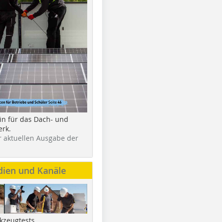
in für das Dach- und
rk.
r aktuellen Ausgabe der
dien und Kanäle
kzeugtests,