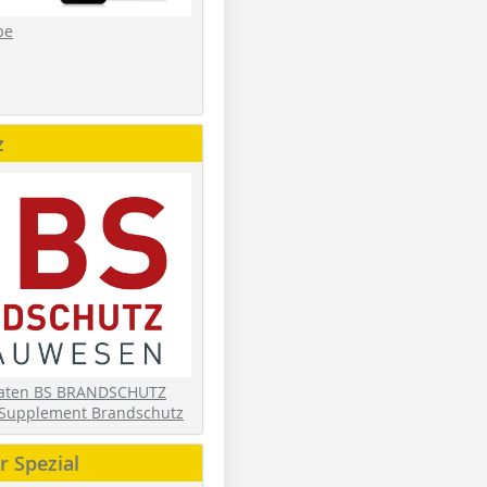
be
z
daten BS BRANDSCHUTZ
Supplement Brandschutz
 Spezial