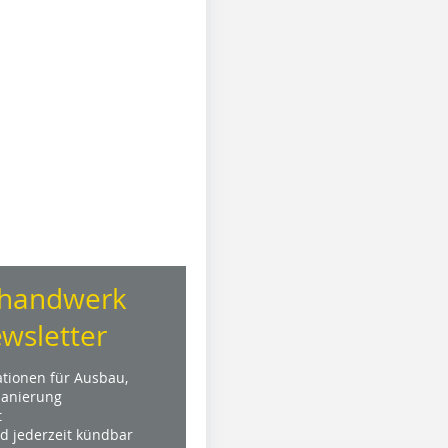
handwerk
wsletter
ationen für Ausbau,
anierung
t
nd jederzeit kündbar