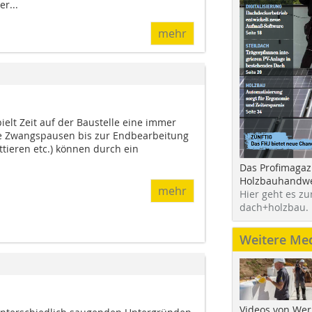
r...
mehr
ielt Zeit auf der Baustelle eine immer
re Zwangspausen bis zur Endbearbeitung
ttieren etc.) können durch ein
Das Profimagaz
Holzbauhandwe
mehr
Hier geht es zu
dach+holzbau.
Weitere Me
Videos von Wer