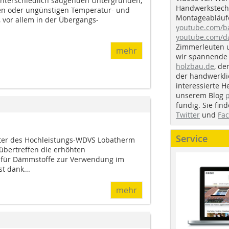
unterschiedlich saugenden Untergründen,
Handwerkstechn
en oder ungünstigen Temperatur- und
Montageabläufe
vor allem in der Übergangs-
youtube.com/
youtube.com/d
Zimmerleuten 
mehr
wir spannende 
holzbau.de
, de
der handwerkl
interessierte H
unserem Blog
fündig. Sie fi
Twitter
und
Fa
Service
ter des Hochleistungs-WDVS Lobatherm
übertreffen die erhöhten
 für Dämmstoffe zur Verwendung im
t dank...
mehr