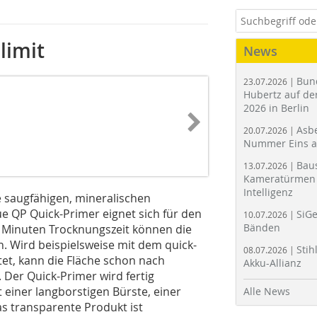
limit
News
Bun
23.07.2026 |
Hubertz auf der
2026 in Berlin
Asbe
20.07.2026 |
Nummer Eins 
Bau
13.07.2026 |
Kameratürmen 
Intelligenz
e saugfähigen, mineralischen
e QP Quick-Primer eignet sich für den
SiGe
10.07.2026 |
Bänden
 Minuten Trocknungszeit können die
. Wird beispielsweise mit dem quick-
Stih
08.07.2026 |
et, kann die Fläche schon nach
Akku-Allianz
 Der Quick-Primer wird fertig
t einer langborstigen Bürste, einer
Alle News
as transparente Produkt ist