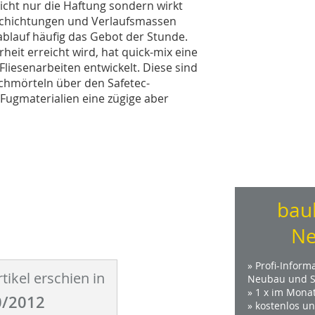
icht nur die Haftung sondern wirkt
schichtungen und Verlaufsmassen
uablauf häufig das Gebot der Stunde.
rheit erreicht wird, hat quick-mix eine
liesenarbeiten entwickelt. Diese sind
chmörteln über den Safetec-
 Fugmaterialien eine zügige aber
bau
Ne
» Profi-Inform
tikel erschien in
Neubau und S
» 1 x im Mona
/2012
» kostenlos u