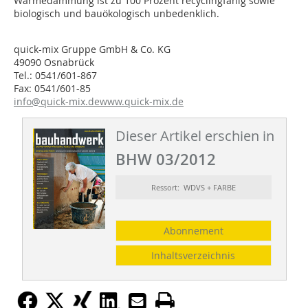
Wärmedämmung ist zu 100 Prozent recyclingfähig sowie
biologisch und bauökologisch unbedenklich.
quick-mix Gruppe GmbH & Co. KG
49090 Osnabrück
Tel.: 0541/601-867
Fax: 0541/601-85
info@quick-mix.de
www.quick-mix.de
Dieser Artikel erschien in
BHW 03/2012
Ressort: WDVS + FARBE
Abonnement
Inhaltsverzeichnis