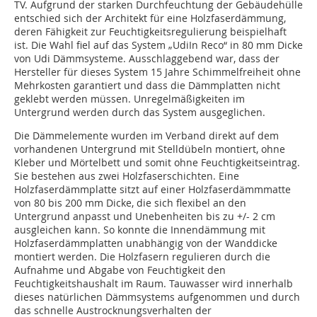
TV. Aufgrund der starken Durchfeuchtung der Gebäudehülle
entschied sich der Architekt für eine Holzfaserdämmung,
deren Fähigkeit zur Feuchtigkeitsregulierung beispielhaft
ist. Die Wahl fiel auf das System „UdiIn Reco“ in 80 mm Dicke
von Udi Dämmsysteme. Ausschlaggebend war, dass der
Hersteller für dieses System 15 Jahre Schimmelfreiheit ohne
Mehrkosten garantiert und dass die Dämmplatten nicht
geklebt werden müssen. Unregelmäßigkeiten im
Untergrund werden durch das System ausgeglichen.
Die Dämmelemente wurden im Verband direkt auf dem
vorhandenen Untergrund mit Stelldübeln montiert, ohne
Kleber und Mörtelbett und somit ohne Feuchtigkeitseintrag.
Sie bestehen aus zwei Holzfaserschichten. Eine
Holzfaserdämmplatte sitzt auf einer Holzfaserdämmmatte
von 80 bis 200 mm Dicke, die sich flexibel an den
Untergrund anpasst und Unebenheiten bis zu +/- 2 cm
ausgleichen kann. So konnte die Innendämmung mit
Holzfaserdämmplatten unabhängig von der Wanddicke
montiert werden. Die Holzfasern regulieren durch die
Aufnahme und Abgabe von Feuchtigkeit den
Feuchtigkeitshaushalt im Raum. Tauwasser wird innerhalb
dieses natürlichen Dämmsystems aufgenommen und durch
das schnelle Austrocknungsverhalten der