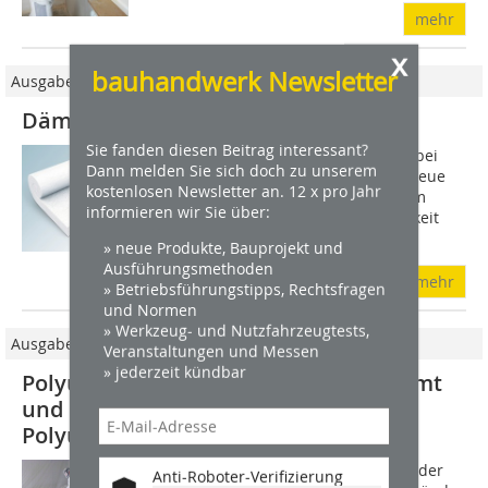
mehr
x
bauhandwerk Newsletter
Ausgabe 12/2010
Dämmung der WLG 032
Sie fanden diesen Beitrag interessant?
Eine deutlich bessere Dämmleistung bei
Dann melden Sie sich doch zu unserem
gleicher Plattendicke ermöglicht die neue
kostenlosen Newsletter an. 12 x pro Jahr
Ursa Glasswool Dämmplatte mit einem
informieren wir Sie über:
Bemessungswert der Wärmeleitfähigkeit
von ? = 0,032 W/(mK). Gerade für...
» neue Produkte, Bauprojekt und
Ausführungsmethoden
mehr
» Betriebsführungstipps, Rechtsfragen
und Normen
» Werkzeug- und Nutzfahrzeugtests,
Ausgabe 1-2/2014
Veranstaltungen und Messen
» jederzeit kündbar
Polyurethan-Sprühdämmung Gedämmt
und dicht dank aufgesprühten
Polyurethan
Wo heute ein Handwerker, Architekt oder
Anti-Roboter-Verifizierung