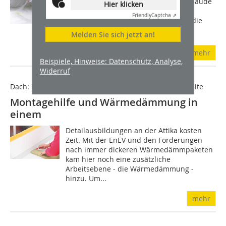
Dämmspezialist zu einem älteren Gebäude
Hier klicken
gerufen wird, ist fast immer auch ein
Friendly
Captcha ⇗
besserer energetischer Standard für die
Gebäudehülle gefordert  mit Blick...
Melden Sie sich jetzt an!
mehr
Beispiele, Hinweise: Datenschutz, Analyse,
Widerruf
Dach: Praxistipp 2-3 Seiten - Bilderstrecke auf einer SEite
Montagehilfe und Wärmedämmung in
einem
Detailausbildungen an der Attika kosten
Zeit. Mit der EnEV und den Forderungen
nach immer dickeren Wärmedämmpaketen
kam hier noch eine zusätzliche
Arbeitsebene - die Wärmedämmung -
hinzu. Um...
mehr