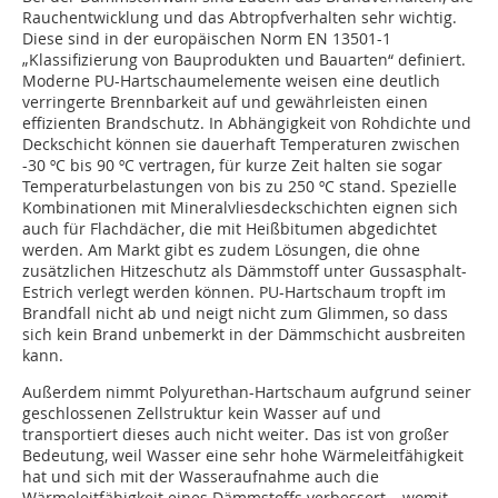
Rauchentwicklung und das Abtropfverhalten sehr wichtig.
Diese sind in der europäischen Norm EN 13501-1
„Klassifizierung von Bauprodukten und Bauarten“ definiert.
Moderne PU-Hartschaumelemente weisen eine deutlich
verringerte Brennbarkeit auf und gewährleisten einen
effizienten Brandschutz. In Abhängigkeit von Rohdichte und
Deckschicht können sie dauerhaft Temperaturen zwischen
-30 ºC bis 90 ºC vertragen, für kurze Zeit halten sie sogar
Temperaturbelastungen von bis zu 250 ºC stand. Spezielle
Kombinationen mit Mineralvliesdeckschichten eignen sich
auch für Flachdächer, die mit Heißbitumen abgedichtet
werden. Am Markt gibt es zudem Lösungen, die ohne
zusätzlichen Hitzeschutz als Dämmstoff unter Gussasphalt-
Estrich verlegt werden können. PU-Hartschaum tropft im
Brandfall nicht ab und neigt nicht zum Glimmen, so dass
sich kein Brand unbemerkt in der Dämmschicht ausbreiten
kann.
Außerdem nimmt Polyurethan-Hartschaum aufgrund seiner
geschlossenen Zellstruktur kein Wasser auf und
transportiert dieses auch nicht weiter. Das ist von großer
Bedeutung, weil Wasser eine sehr hohe Wärmeleitfähigkeit
hat und sich mit der Wasseraufnahme auch die
Wärmeleitfähigkeit eines Dämmstoffs verbessert – womit