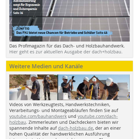
Das Profimagazin für das Dach- und Holzbauhandwerk.
Hier geht es zur aktuellen Ausgabe der dach+holzbau.
Weitere Medien und Kanäle
Videos von Werkzeugtests, Handwerkstechniken,
Verarbeitungs- und Montageabläufen finden Sie auf
youtube.com/bauhandwerk
und
youtube.com/dach-
holzbau
. Zimmerleuten und Dachdeckern bieten wir
spannende Inhalte auf
dach-holzbau.de
, der an einer
hohen Qualität der handwerklichen Ausführung