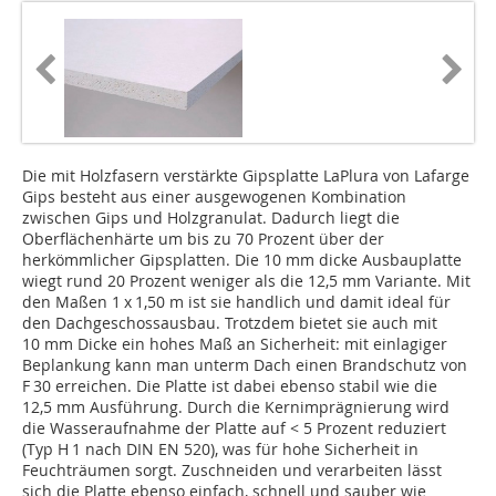
Die mit Holzfasern verstärkte Gipsplatte LaPlura von Lafarge
Gips besteht aus einer ausgewogenen Kombination
zwischen Gips und Holzgranulat. Dadurch liegt die
Oberflächenhärte um bis zu 70 Prozent über der
herkömmlicher Gipsplatten. Die 10 mm dicke Ausbauplatte
wiegt rund 20 Prozent weniger als die 12,5 mm Variante. Mit
den Maßen 1 x 1,50 m ist sie handlich und damit ideal für
den Dachgeschossausbau. Trotzdem bietet sie auch mit
10 mm Dicke ein hohes Maß an Sicherheit: mit einlagiger
Beplankung kann man unterm Dach einen Brandschutz von
F 30 erreichen. Die Platte ist dabei ebenso stabil wie die
12,5 mm Ausführung. Durch die Kernimprägnierung wird
die Wasseraufnahme der Platte auf < 5 Prozent reduziert
(Typ H 1 nach DIN EN 520), was für hohe Sicherheit in
Feuchträumen sorgt. Zuschneiden und verarbeiten lässt
sich die Platte ebenso einfach, schnell und sauber wie