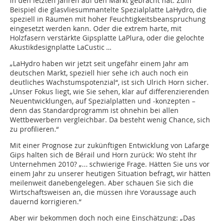
in den letzten Jahren auf den Markt gebracht hat. Zum
Beispiel die glasvliesummantelte Spezialplatte LaHydro, die
speziell in Räumen mit hoher Feuchtigkeitsbeanspruchung
eingesetzt werden kann. Oder die extrem harte, mit
Holzfasern verstärkte Gipsplatte LaPlura, oder die gelochte
Akustikdesignplatte LaCustic …
„LaHydro haben wir jetzt seit ungefähr einem Jahr am
deutschen Markt, speziell hier sehe ich auch noch ein
deutliches Wachstumspotenzial“, ist sich Ulrich Horn sicher.
„Unser Fokus liegt, wie Sie sehen, klar auf differenzierenden
Neuentwicklungen, auf Spezialplatten und -konzepten –
denn das Standardprogramm ist ohnehin bei allen
Wettbewerbern vergleichbar. Da besteht wenig Chance, sich
zu profilieren.“
Mit einer Prognose zur zukünftigen Entwicklung von Lafarge
Gips halten sich de Bérail und Horn zurück: Wo steht Ihr
Unternehmen 2010? „... schwierige Frage. Hätten Sie uns vor
einem Jahr zu unserer heutigen Situation befragt, wir hätten
meilenweit danebengelegen. Aber schauen Sie sich die
Wirtschaftsweisen an, die müssen ihre Voraussage auch
dauernd korrigieren.“
Aber wir bekommen doch noch eine Einschätzung: „Das