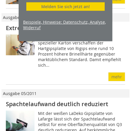
Melden Sie sich jetzt an!
Ausgabe 05/2014
Beispiele, Hinweise: Datenschutz, Analyse,
Extrem harte Gipsplatte
Widerruf
Ein hoch vergüteter Gipskern und ein
spezieller Karton verschaffen der
Hartgipsplatte von Rigips eine rund 10
Prozent höhere Brinellhärte gegenüber
marktüblichem Standard. Damit empfiehlt
sich...
mehr
Ausgabe 05/2011
Spachtelaufwand deutlich reduziert
Mit der weißen LaDeko Gipsplatte von
Lafarge lässt sich der Spachtelaufwand
selbst für eine Oberflächenqualität von Q3
deutlich reduzieren. Auf herkömmliche