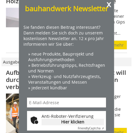
Holzfaserverstärkte 10 mm Gipsplatte
x
bauhandwerk Newsletter
Die mit Holzfasern verstärkte Gipsplatte
LaPlura von Lafarge Gips besteht aus einer
ausgewogenen Kombination zwischen Gips
Sie fanden diesen Beitrag interessant?
und Holzgranulat. Dadurch liegt die
Dann melden Sie sich doch zu unserem
Oberflächenhärte um bis zu 70 Prozent...
kostenlosen Newsletter an. 12 x pro Jahr
informieren wir Sie über:
mehr
» neue Produkte, Bauprojekt und
Ausführungsmethoden
Ausgabe 09/2015
» Betriebsführungstipps, Rechtsfragen
und Normen
Aufbruch in neue Dimensionen Siniat will
» Werkzeug- und Nutzfahrzeugtests,
durch neue Ausrichtung Marktposition
Veranstaltungen und Messen
verbessern
» jederzeit kündbar
Ein ganz junges Unternehmen mit langer
Tradition  zwei auf den ersten Blick
widersprüchliche Aussagen, doch auf die
2012 gegründete Siniat GmbH treffen sie
Anti-Roboter-Verifizierung
beide zu. Denn auch wenn der zur...
Hier klicken
Friendly
Captcha ⇗
mehr