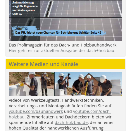
Das Profimagazin für das Dach- und Holzbauhandwerk.
Hier geht es zur aktuellen Ausgabe der dach+holzbau.
Weitere Medien und Kanäle
Videos von Werkzeugtests, Handwerkstechniken,
Verarbeitungs- und Montageabläufen finden Sie auf
youtube.com/bauhandwerk
und
youtube.com/dach-
holzbau
. Zimmerleuten und Dachdeckern bieten wir
spannende Inhalte auf
dach-holzbau.de
, der an einer
hohen Qualität der handwerklichen Ausführung