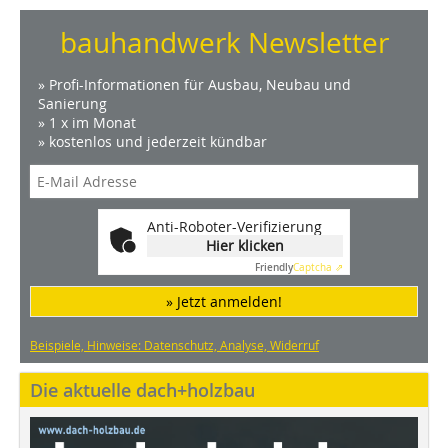
bauhandwerk Newsletter
» Profi-Informationen für Ausbau, Neubau und
Sanierung
» 1 x im Monat
» kostenlos und jederzeit kündbar
Anti-Roboter-Verifizierung
Hier klicken
Friendly
Captcha ⇗
» Jetzt anmelden!
Beispiele, Hinweise: Datenschutz, Analyse, Widerruf
Die aktuelle dach+holzbau