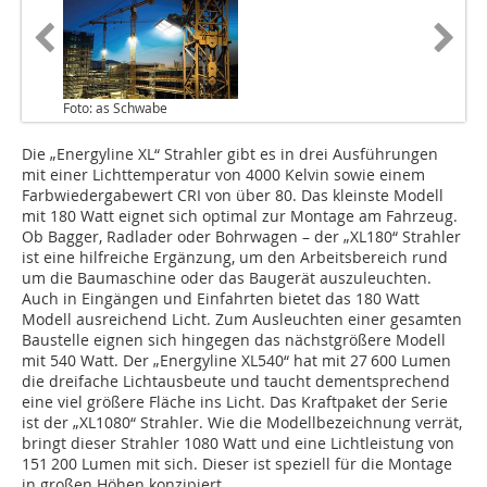
Foto: as Schwabe
Die „Energyline XL“ Strahler gibt es in drei Ausführungen
mit einer Lichttemperatur von 4000 Kelvin sowie einem
Farbwiedergabewert CRI von über 80. Das kleinste Modell
mit 180 Watt eignet sich optimal zur Montage am Fahrzeug.
Ob Bagger, Radlader oder Bohrwagen – der „XL180“ Strahler
ist eine hilfreiche Ergänzung, um den Arbeitsbereich rund
um die Baumaschine oder das Baugerät auszuleuchten.
Auch in Eingängen und Einfahrten bietet das 180 Watt
Modell ausreichend Licht. Zum Ausleuchten einer gesamten
Baustelle eignen sich hingegen das nächstgrößere Modell
mit 540 Watt. Der „Energyline XL540“ hat mit 27 600 Lumen
die dreifache Lichtausbeute und taucht dementsprechend
eine viel größere Fläche ins Licht. Das Kraftpaket der Serie
ist der „XL1080“ Strahler. Wie die Modellbezeichnung verrät,
bringt dieser Strahler 1080 Watt und eine Lichtleistung von
151 200 Lumen mit sich. Dieser ist speziell für die Montage
in großen Höhen konzipiert.