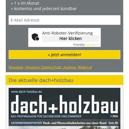
» 1 x im Monat
» kostenlos und jederzeit kündbar
Anti-Roboter-Verifizierung
Hier klicken
Friendly
Captcha ⇗
» Jetzt anmelden!
Beispiele, Hinweise: Datenschutz, Analyse, Widerruf
Die aktuelle dach+holzbau