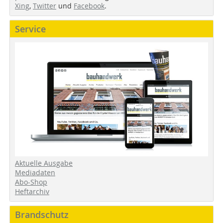
Xing
,
Twitter
und
Facebook
.
Service
Aktuelle Ausgabe
Mediadaten
Abo-Shop
Heftarchiv
Brandschutz