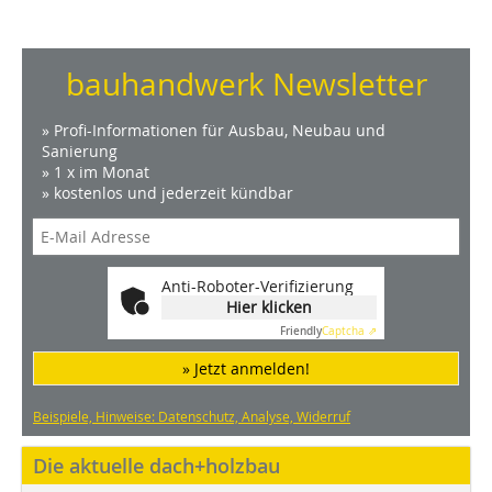
bauhandwerk Newsletter
» Profi-Informationen für Ausbau, Neubau und
Sanierung
» 1 x im Monat
» kostenlos und jederzeit kündbar
Anti-Roboter-Verifizierung
Hier klicken
Friendly
Captcha ⇗
» Jetzt anmelden!
Beispiele, Hinweise: Datenschutz, Analyse, Widerruf
Die aktuelle dach+holzbau