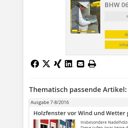
BHW 06
R
A
Inha
Thematisch passende Artikel:
Ausgabe 7-8/2016
Holzfenster vor Wind und Wetter 
Insbesondere Nadelhölze
Diese rufen zwar keine d