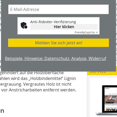
schichtung notwendig. Bei
Handwerkstechn
Türen mit anstrichverträglicher
Montageabläufe
der Versiegelung bis zu etwa 1 mm
youtube.com/
zu erzielen. Überstreichbare
youtube.com/d
Anti-Roboter-Verifizierung
einem oder mehreren Anstrichen
Zimmerleuten 
Hier klicken
wir spannende 
ende Wechselwirkungen ergeben.
Friendly
Captcha ⇗
holzbau.de
, de
der handwerkl
Melden Sie sich jetzt an!
interessierte H
unserem Blog
fündig. Sie fi
Beispiele, Hinweise: Datenschutz, Analyse, Widerruf
Twitter
und
Fa
der schwach pigmentierter
t ist und die UV-Strahlen nicht
Service
ngehindert auf die Holzoberfläche
rahlen wird das „Holzbindemittel“ Lignin
Vergrauung. Vergrautes Holz ist nicht
 vor Anstricharbeiten entfernt werden.
en