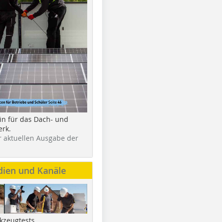
in für das Dach- und
rk.
r aktuellen Ausgabe der
dien und Kanäle
kzeugtests,