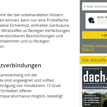
 mit der bei unbehandelten Hölzern
Anti-R
den können, kann nur eine Probefläche
weise Eichenholz, enthalten Gerbsäure,
 Wirkstoffen zu fleckigen Verfärbungen
» J
rverdünnbaren Beschichtungen und
schwimmen und zu fleckigen
Beispiele, Hinweis
en.
Widerruf
Die aktuell
lzverbindungen
Zusammenhang mit der
le sind ungeeignet und sollten
chrägung von mindestens 15 Grad
 Schließen offener
zreparaturmasse möglich, beseitigt