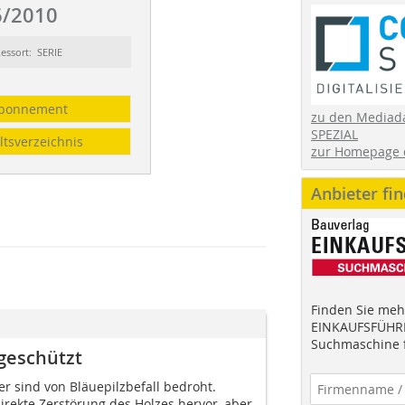
/2010
essort: SERIE
bonnement
zu den Mediad
SPEZIAL
ltsverzeichnis
zur Homepage 
Anbieter fi
Finden Sie mehr
EINKAUFSFÜHRE
Suchmaschine f
geschützt
r sind von Bläuepilzbefall bedroht.
irekte Zerstörung des Holzes hervor, aber