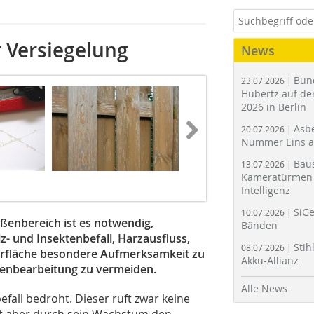
r Versiegelung
News
Bun
23.07.2026 |
Hubertz auf der
2026 in Berlin
Asbe
20.07.2026 |
Nummer Eins 
Bau
13.07.2026 |
Kameratürmen 
Intelligenz
SiGe
10.07.2026 |
ßenbereich ist es notwendig,
Bänden
z- und Insektenbefall, Harzausfluss,
Stih
08.07.2026 |
erfläche besondere Aufmerksamkeit zu
Akku-Allianz
enbearbeitung zu vermeiden.
Alle News
fall bedroht. Dieser ruft zwar keine
tet aber durch sein Wachstum den