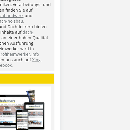
iken, Verarbeitungs- und
n finden Sie auf
bauhandwerk
und
ach-holzbau
.
und Dachdeckern bieten
Inhalte auf
dach-
r an einer hohen Qualität
ichen Ausführung
eimwerker wird in
profiheimwerker.info
nden uns auch auf
Xing
,
cebook
.