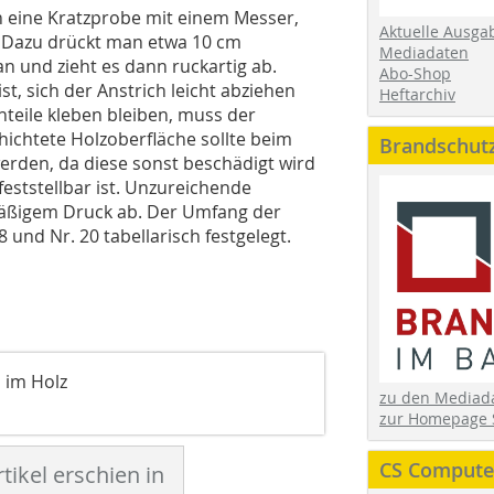
ch eine Kratzprobe mit einem Messer,
Aktuelle Ausga
. Dazu drückt man etwa 10 cm
Mediadaten
n und zieht es dann ruckartig ab.
Abo-Shop
t, sich der Anstrich leicht abziehen
Heftarchiv
hteile kleben bleiben, muss der
ichtete Holzoberfläche sollte beim
Brandschut
 werden, da diese sonst beschädigt wird
feststellbar ist. Unzureichende
i mäßigem Druck ab. Der Umfang der
 und Nr. 20 tabellarisch festgelegt.
 im Holz
zu den Media
zur Homepage 
CS Computer
tikel erschien in