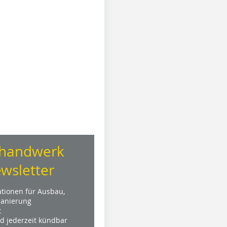
handwerk
wsletter
ationen für Ausbau,
anierung
t
nd jederzeit kündbar