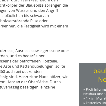
uchtkörper der Bläuepilze sprengen die
ngen von Wasser und den Angriff
die bläulichen bis schwarzen
holzzerstörende Pilze oder
rkennen; die Festigkeit wird mit einem
lzrisse, Ausrisse sowie gerissene oder
erden, und es bedarf einer
elns der betroffenen Holzteile.
e Äste und Kettendübelungen, sollte
bau
360 auch bei deckenden
ssig sind. Harzreiche Nadelhölzer, wie
Ne
von Harz an der Oberfläche. Durch
zuverlässig beseitigen, einzelne
» Profi-Inform
Neubau und S
» 1 x im Mona
» kostenlos u