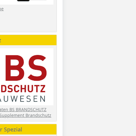
be
z
daten BS BRANDSCHUTZ
Supplement Brandschutz
 Spezial