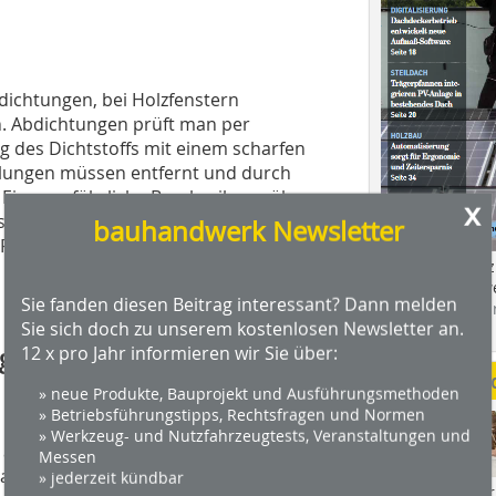
bdichtungen, bei Holzfenstern
n. Abdichtungen prüft man per
g des Dichtstoffs mit einem scharfen
elungen müssen entfernt und durch
 Eine ausführliche Beschreibung über
x
toffen findet sich im BFS Merkblatt 23
bauhandwerk Newsletter
on Fugen im Hochbau und von
Das Profimagaz
Holzbauhandwe
Sie fanden diesen Beitrag interessant? Dann melden
Hier geht es zu
Sie sich doch zu unserem kostenlosen Newsletter an.
dach+holzbau.
 gleich „überstreichbar“
12 x pro Jahr informieren wir Sie über:
Weitere Me
» neue Produkte, Bauprojekt und Ausführungsmethoden
i anstrichverträglichen Dichtstoffen
» Betriebsführungstipps, Rechtsfragen und Normen
 zwischen dem beschichteten Bauteil,
» Werkzeug- und Nutzfahrzeugtests, Veranstaltungen und
auf. Solche Dichtstoffe sind zum
Messen
aut DIN 18363 Punkt 3.2.2.1.8. Hier ist
» jederzeit kündbar
Videos von Wer