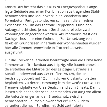
Konstruktiv besteht das als KFW70 Energiesparhaus an­ge­
legte Gebäude aus einer Kombination aus tra­gen­den Stahl­
beton­wän­den und Mauerwerk in Kalk­sand­stein und
Porenbeton. Fertigbetondecken schließen die ein­zel­nen
Geschosse ab. Um das zentrale Treppenhaus und den
Aufzugschacht sind, je nach Geschoss, drei oder zwei
Wohnungen angeordnet worden. Als Penthouse fasst das
Dach­geschoss nur eine Woh­nung. Zur Um­setzung von
flexiblen Grund­ris­sen innerhalb der Wohn­ein­heiten wurden
hier alle Zim­mer­­trennwände in Trocken­bau­weise
ausgeführt.
Für die Trockenbauarbeiten beauftragte man die Firma René
Zimmermann Trockenbau aus Leipzig. Alle Raum­trenn­wän­
de erstellten die Mitarbeiter des Leipziger Betriebs als
Metallständerwand aus CW-Pro­fi­len 75/125, die sie
beidseitig dop­pelt mit 12,5 mm dicken Gipskartonplatten
beplankten. Zu deren Dämmung kam die weiße Pure 40 PN
Trennwandplatte vor Ursa Deutschland zum Einsatz. Damit
lassen sich neben der schalldämmenden Wirkung vor allem
die Anforderungen an den Brandschutz zwischen
benachbarten Räumen einwandfrei erfüllen. Zudem
garantiert die nach Eurofins mit Gold zertifizierte