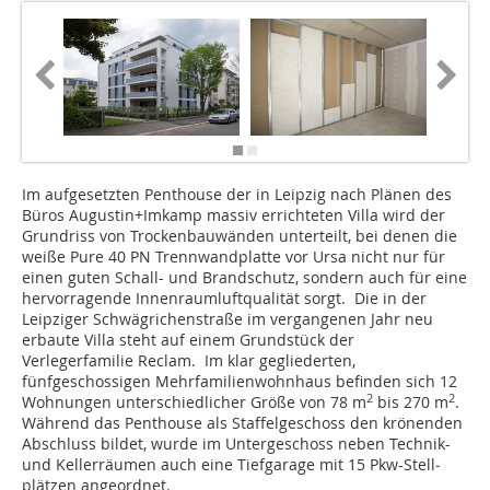
Im aufgesetzten Penthouse der in Leipzig nach Plänen des
Büros August­in+Im­kamp massiv errichteten Villa wird der
Grundriss von Trockenbauwänden unterteilt, bei denen die
weiße Pure 40 PN Trennwandplatte vor Ursa nicht nur für
einen guten Schall- und Brandschutz, sondern auch für eine
hervorragende Innenraumluftqualität sorgt. Die in der
Leipziger Schwägrichenstraße im vergangenen Jahr neu
erbaute Villa steht auf einem Grundstück der
Verlegerfamilie Reclam. Im klar gegliederten,
fünfgeschossigen Mehrfamilienwohnhaus befinden sich 12
2
2
Wohnungen unterschiedlicher Größe von 78 m
bis 270 m
.
Während das Penthouse als Staffelgeschoss den krö­nen­den
Abschluss bildet, wurde im Untergeschoss neben Tech­nik-
und Kellerräumen auch eine Tiefgarage mit 15 Pkw-Stell­
plät­zen ange­ord­net.