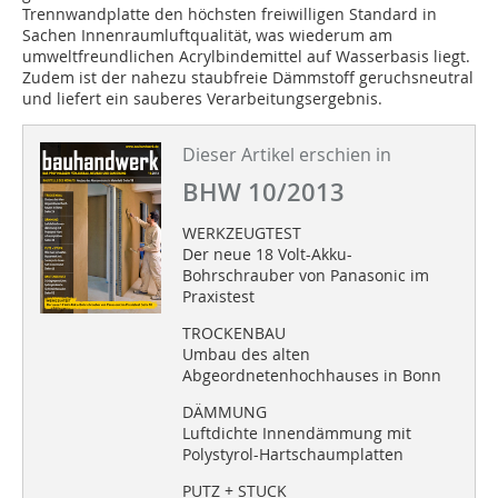
Trennwandplatte den höchs­ten freiwilligen Standard in
Sachen Innen­raum­luftqualität, was wiederum am
umweltfreundlichen Acryl­bin­demittel auf Wasserbasis liegt.
Zudem ist der nahezu staub­­freie Dämmstoff geruchsneutral
und liefert ein sauberes Ver­ar­bei­tungs­er­gebnis.
Dieser Artikel erschien in
BHW 10/2013
WERKZEUGTEST
Der neue 18 Volt-Akku-
Bohrschrauber von Panasonic im
Praxistest
TROCKENBAU
Umbau des alten
Abgeordnetenhochhauses in Bonn
DÄMMUNG
Luftdichte Innendämmung mit
Polystyrol-Hartschaumplatten
PUTZ + STUCK