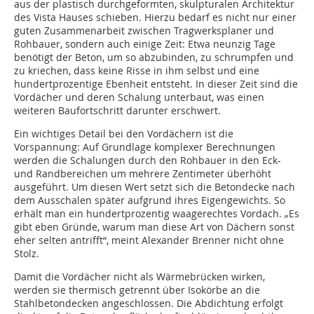
aus der plastisch durchgeformten, skulpturalen Architektur
des Vista Hauses schieben. Hierzu bedarf es nicht nur einer
guten Zusammenarbeit zwischen Tragwerksplaner und
Rohbauer, sondern auch einige Zeit: Etwa neunzig Tage
benötigt der Beton, um so abzubinden, zu schrumpfen und
zu kriechen, dass keine Risse in ihm selbst und eine
hundertprozentige Ebenheit entsteht. In dieser Zeit sind die
Vordächer und deren Schalung unterbaut, was einen
weiteren Baufortschritt darunter erschwert.
Ein wichtiges Detail bei den Vordächern ist die
Vorspannung: Auf Grundlage komplexer Berechnungen
werden die Schalungen durch den Rohbauer in den Eck-
und Randbereichen um mehrere Zentimeter überhöht
ausgeführt. Um diesen Wert setzt sich die Betondecke nach
dem Ausschalen später aufgrund ihres Eigengewichts. So
erhält man ein hundertprozentig waagerechtes Vordach. „Es
gibt eben Gründe, warum man diese Art von Dächern sonst
eher selten antrifft“, meint Alexander Brenner nicht ohne
Stolz.
Damit die Vordächer nicht als Wärmebrücken wirken,
werden sie thermisch getrennt über Isokörbe an die
Stahlbetondecken angeschlossen. Die Abdichtung erfolgt