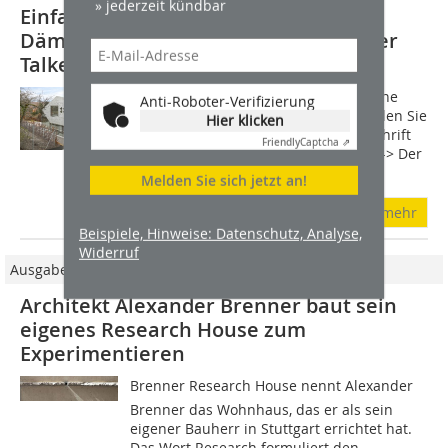
» jederzeit kündbar
Einfamilienhauses Haus 36 aus
Dämmbeton am Rande des Stuttgarter
Talkessels
Maßstäbliche Pläne Maßstäbliche Pläne
Anti-Roboter-Verifizierung
(Grundrisse, Schnitte und Details) finden Sie
Hier klicken
in der gedruckten Ausgabe der Zeitschrift
Friendly
Captcha ⇗
bauhandwerk. Hier geht es zum Heft -> Der
Entwurf des...
Melden Sie sich jetzt an!
mehr
Beispiele, Hinweise: Datenschutz, Analyse,
Widerruf
Ausgabe 03/2023
Architekt Alexander Brenner baut sein
eigenes Research House zum
Experimentieren
Brenner Research House nennt Alexander
Brenner das Wohnhaus, das er als sein
eigener Bauherr in Stuttgart errichtet hat.
Das Wort Research formuliert den