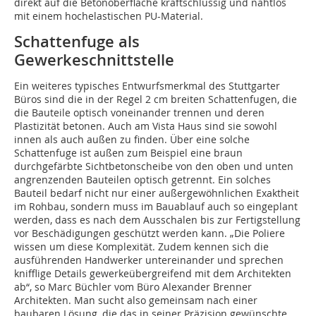
direkt auf die Betonoberfläche kraftschlüssig und nahtlos
mit einem hochelastischen PU-Material.
Schattenfuge als
Gewerkeschnittstelle
Ein weiteres typisches Entwurfsmerkmal des Stuttgarter
Büros sind die in der Regel 2 cm breiten Schattenfugen, die
die Bauteile optisch voneinander trennen und deren
Plastizität betonen. Auch am Vista Haus sind sie sowohl
innen als auch außen zu finden. Über eine solche
Schattenfuge ist außen zum Beispiel eine braun
durchgefärbte Sichtbetonscheibe von den oben und unten
angrenzenden Bauteilen optisch getrennt. Ein solches
Bauteil bedarf nicht nur einer außerge­­­wöhnlichen Exaktheit
im Rohbau, son­dern muss im Bauablauf auch so eingeplant
werden, dass es nach dem Ausschalen bis zur Fertigstellung
vor Beschädigungen geschützt werden kann. „Die Poliere
wissen um diese Komplexität. Zudem kennen sich die
ausführenden Handwerker untereinander und sprechen
knifflige Details gewerkeübergreifend mit dem Architekten
ab“, so Marc Büchler vom Büro Alexander Brenner
Architekten. Man sucht also gemeinsam nach einer
baubaren Lösung, die das in seiner Präzision gewünschte