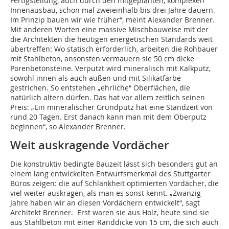
Fertigstellung, auch durch den mitgeplanten, komplexen
Innenausbau, schon mal zweieinhalb bis drei Jahre dauern.
Im Prinzip bauen wir wie früher“, meint Alexander Brenner.
Mit anderen Worten eine massive Mischbauweise mit der
die Architekten die heutigen energetischen Standards weit
übertreffen: Wo statisch erforderlich, arbeiten die Rohbauer
mit Stahlbeton, ansonsten vermauern sie 50 cm dicke
Porenbetonsteine. Verputzt wird mineralisch mit Kalkputz,
sowohl innen als auch außen und mit Silikatfarbe
gestrichen. So entstehen „ehrliche“ Oberflächen, die
natürlich altern dürfen. Das hat vor allem zeitlich seinen
Preis: „Ein mineralischer Grundputz hat eine Standzeit von
rund 20 Tagen. Erst danach kann man mit dem Oberputz
beginnen“, so Alexander Brenner.
Weit auskragende Vordächer
Die konstruktiv bedingte Bauzeit lässt sich besonders gut an
einem lang entwickelten Entwurfsmerkmal des Stuttgarter
Büros zeigen: die auf Schlankheit optimierten Vordächer, die
viel weiter auskragen, als man es sonst kennt. „Zwanzig
Jahre haben wir an diesen Vordächern entwickelt“, sagt
Architekt Brenner. Erst waren sie aus Holz, heute sind sie
aus Stahlbeton mit einer Randdicke von 15 cm, die sich auch