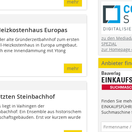
mehr
Heizkostenhaus Europas
zu den Mediad
der alte Gründerzeitbahnhof zum ersten
SPEZIAL
l-Heizkostenhaus in Europa umgebaut.
zur Homepage 
ch eine Innendämmung mit Ytong
Anbieter fi
mehr
tzten Steinbachhof
Finden Sie mehr
liegt in Vaihingen der
EINKAUFSFÜHRE
nbachhof: Ein Ensemble aus historischem
Suchmaschine f
schaftsgebäuden. Erst vor kurzem wurde