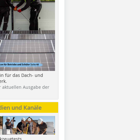
in für das Dach- und
rk.
r aktuellen Ausgabe der
dien und Kanäle
kzeugtests,