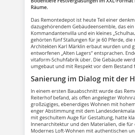
Bodentiefe Festverglasungen im XXL-Format b
Räume.
Das Remontedepot ist heute Teil einer denkm
dazugehörendem Gebäudeensemble, das ein V
Kommandantenvilla und ein kleines „Schulh
gehörten fünf Stallungen für je 60 Pferde, die
Architekten Karl Märklin erbaut wurden und g
entworfenen „Alten Lagers“ entsprachen. Ende
vitaform-Schuhfabrik über. Die Gebäude we
umgebaut und mit Respekt vor dem Bestand f
Sanierung im Dialog mit der H
In einem ersten Bauabschnitt wurde das Remon
Reiterhof befand, als offen angelegter Wohn
großzügiges, ebenerdiges Wohnen mit hohem 
enger Abstimmung mit dem Landesdenkmalamt
mit geschultem Auge für Gestaltung, hatte kl
Innenarchitektur und den Materialien, die für
Modernes Loft-Wohnen mit authentischen u