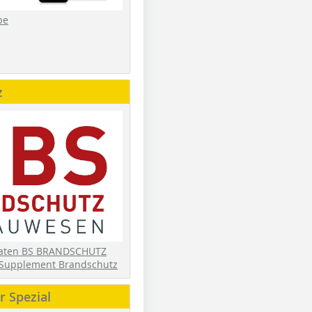
be
z
daten BS BRANDSCHUTZ
Supplement Brandschutz
 Spezial