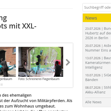
ng
News
s mit XXL-
Bun
23.07.2026 |
Hubertz auf der
2026 in Berlin
Asbe
20.07.2026 |
Nummer Eins 
Bau
13.07.2026 |
Kameratürmen 
Intelligenz
SiGe
10.07.2026 |
iegenbaum
Foto: Schreinerei Fiegenbaum
Foto: Kneer-Südfenster
Bänden
Stih
08.07.2026 |
Akku-Allianz
n des ehemaligen
 der Aufzucht von Militärpferden. Als
Alle News
e es zum Wohnhaus umgebaut.