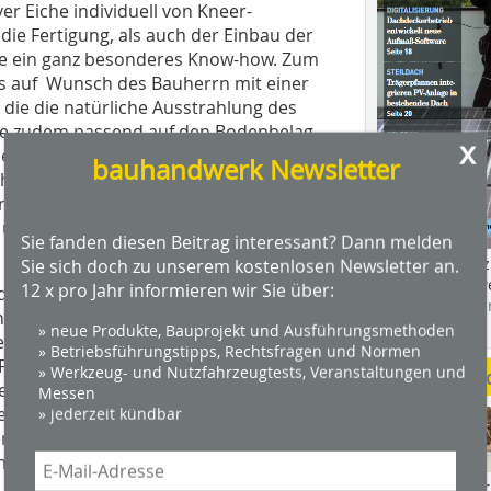
r Eiche individuell von Kneer-
 die Fertigung, als auch der Einbau der
e ein ganz besonderes Know-how. Zum
as auf Wunsch des Bauherrn mit einer
ie die natürliche Ausstrahlung des
rde zudem passend auf den Bodenbelag
x
rmedämmenden Fensterrahmen sowie
bauhandwerk Newsletter
führt zu sehr guten Wärmedämmwerten
 neuen Fenster wurden zusätzlich mit
und Verschluss- und
Sie fanden diesen Beitrag interessant? Dann melden
Das Profimagaz
Sie sich doch zu unserem kostenlosen Newsletter an.
Holzbauhandwe
12 x pro Jahr informieren wir Sie über:
fenster in das Projekt einbezogen,
Hier geht es zu
enau nach den Vorstellungen des
dach+holzbau.
» neue Produkte, Bauprojekt und Ausführungsmethoden
besondere Herausforderung für das
» Betriebsführungstipps, Rechtsfragen und Normen
Festverglasungen, die im Werk
» Werkzeug- und Nutzfahrzeugtests, Veranstaltungen und
Weitere Me
iefert wurden. Die teilweise bis zu 460
Messen
etzt werden. Zur Montage war ein
» jederzeit kündbar
rei Fiegenbaum aus Lenningen vor Ort,
maßgenau eingebaut hat.
Videos von Wer