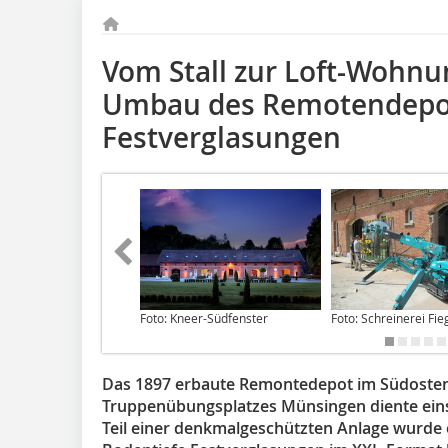
Vom Stall zur Loft-Wohnu
Umbau des Remotendepot
Festverglasungen
Foto: Kneer-Südfenster
Foto: Schreinerei F
Das 1897 erbaute Remontedepot im Südoste
Truppenübungsplatzes Münsingen diente einst
Teil einer denkmalgeschützten Anlage wurd