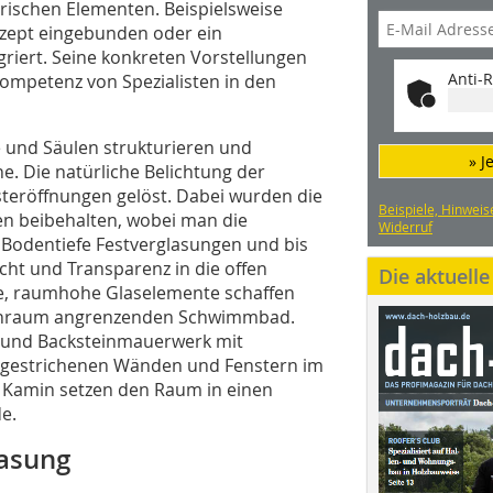
rischen Elementen. Beispielsweise
zept eingebunden oder ein
riert. Seine konkreten Vorstellungen
Anti-R
kompetenz von Spezialisten in den
und Säulen strukturieren und
» J
. Die natürliche Belichtung der
teröffnungen gelöst. Dabei wurden die
Beispiele, Hinweis
n beibehalten, wobei man die
Widerruf
 Bodentiefe Festverglasungen und bis
ht und Transparenz in die offen
Die aktuell
, raumhohe Glaselemente schaffen
Wohnraum angrenzenden Schwimmbad.
n und Backsteinmauerwerk mit
iß gestrichenen Wänden und Fenstern im
 Kamin setzen den Raum in einen
e.
lasung