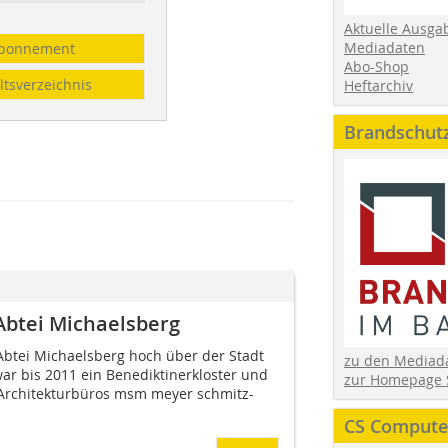
Aktuelle Ausga
Mediadaten
bonnement
Abo-Shop
ltsverzeichnis
Heftarchiv
Brandschut
btei Michaelsberg
btei Michaelsberg hoch über der Stadt
zu den Media
ar bis 2011 ein Benediktinerkloster und
zur Homepage 
Architekturbüros msm meyer schmitz-
CS Computer