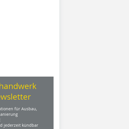
handwerk
wsletter
ationen für Ausbau,
anierung
t
nd jederzeit kündbar