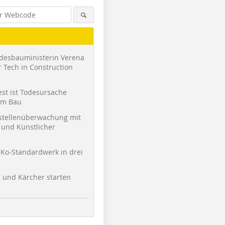
desbauministerin Verena
 Tech in Construction
st ist Todesursache
am Bau
stellenüberwachung mit
und Künstlicher
Ko-Standardwerk in drei
Foto: Kneer-Südfenster
Foto: Kneer-Südfenster
Foto: Sch
l und Kärcher starten