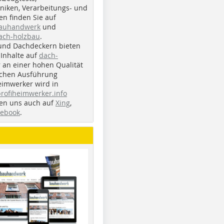
iken, Verarbeitungs- und
n finden Sie auf
bauhandwerk
und
ach-holzbau
.
und Dachdeckern bieten
Inhalte auf
dach-
r an einer hohen Qualität
ichen Ausführung
eimwerker wird in
profiheimwerker.info
nden uns auch auf
Xing
,
cebook
.