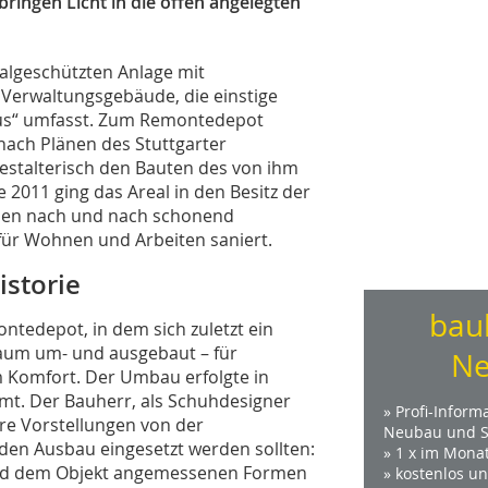
ringen Licht in die offen angelegten
algeschützten Anlage mit
erwaltungsgebäude, die einstige
aus“ umfasst. Zum Remontedepot
 nach Plänen des Stuttgarter
estalterisch den Bauten des von ihm
 2011 ging das Areal in den Besitz der
rden nach und nach schonend
ür Wohnen und Arbeiten saniert.
istorie
bau
tedepot, in dem sich zuletzt ein
raum um- und ausgebaut – für
Ne
Komfort. Der Umbau erfolgte in
. Der Bauherr, als Schuhdesigner
» Profi-Inform
are Vorstellungen von der
Neubau und S
 den Ausbau eingesetzt werden sollten:
» 1 x im Mona
nd dem Objekt angemessenen Formen
» kostenlos u