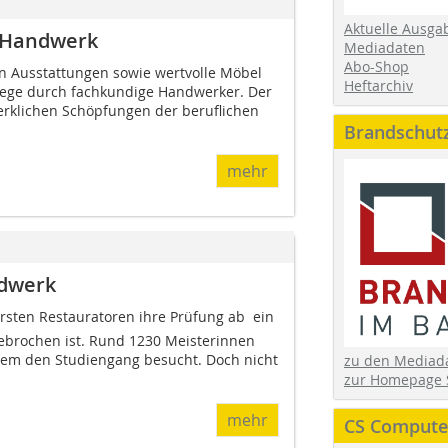
Aktuelle Ausga
m Handwerk
Mediadaten
Abo-Shop
 Ausstattungen sowie wertvolle Möbel
Heftarchiv
lege durch fachkundige Handwerker. Der
klichen Schöpfungen der beruflichen
Brandschut
mehr
ndwerk
ersten Restauratoren ihre Prüfung ab  ein
ebrochen ist. Rund 1230 Meisterinnen
dem den Studiengang besucht. Doch nicht
zu den Media
zur Homepage 
mehr
CS Computer