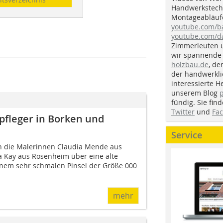
Handwerkstechn
Montageabläufe
youtube.com/
youtube.com/d
Zimmerleuten 
wir spannende 
holzbau.de
, de
der handwerkl
interessierte H
unserem Blog
fündig. Sie fi
Twitter
und
Fa
fleger in Borken und
Service
h die Malerinnen Claudia Mende aus
 Kay aus Rosenheim über eine alte
einem sehr schmalen Pinsel der Größe 000
mehr