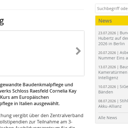
g
News
Bun
23.07.2026 |
Hubertz auf der
2026 in Berlin
Asbe
20.07.2026 |
Nummer Eins 
Bau
13.07.2026 |
Kameratürmen 
Intelligenz
Angewandte Baudenkmalpflege und
SiGe
10.07.2026 |
erks Schloss Raesfeld Cornelia Kay
Bänden
n Kurs am Europäischen
Stih
08.07.2026 |
lege in Italien ausgewählt.
Akku-Allianz
chung vergibt über den Zentralverband
Alle News
ollstipendien zur Teilnahme am 3-
schen Ausbildungszentrum für die