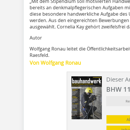
„Mit dem Stipendium soll motivierten Handwer
bereits an denkmalpflegerischen Aufgaben mitg
diese besondere handwerkliche Aufgabe des
werden. Aus den eingereichten Bewerbungen h
ausgewählt. Cornelia Kay gehört zweifelsfrei d
Autor
Wolfgang Ronau leitet die Öffentlichkeitsarb
Raesfeld.
Von Wolfgang Ronau
Dieser Ar
BHW 11
Re
A
Inha