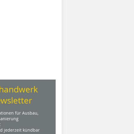
handwerk
wsletter
ationen für Ausbau,
anierung
t
nd jederzeit kündbar