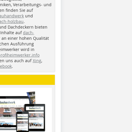
iken, Verarbeitungs- und
n finden Sie auf
bauhandwerk
und
ach-holzbau
.
und Dachdeckern bieten
Inhalte auf
dach-
r an einer hohen Qualität
ichen Ausführung
eimwerker wird in
profiheimwerker.info
nden uns auch auf
Xing
,
cebook
.