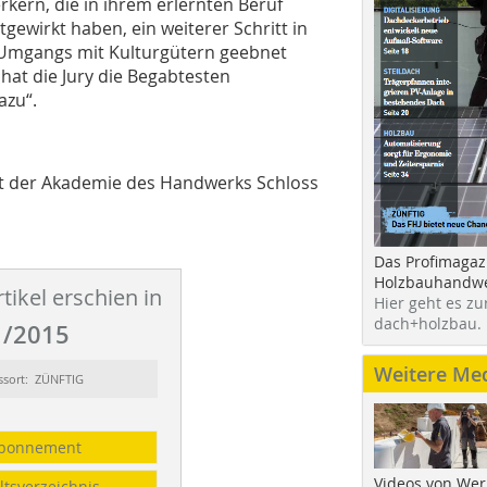
kern, die in ihrem erlernten Beruf
ewirkt haben, ein weiterer Schritt in
 Umgangs mit Kulturgütern geebnet
at die Jury die Begabtesten
azu“.
eit der Akademie des Handwerks Schloss
Das Profimagaz
Holzbauhandwe
tikel erschien in
Hier geht es zu
dach+holzbau.
/2015
Weitere Me
ssort: ZÜNFTIG
bonnement
Videos von Wer
ltsverzeichnis