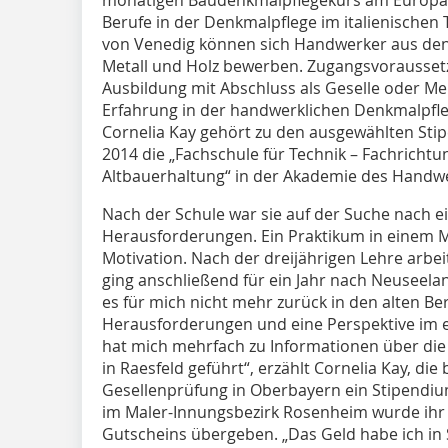
Berufe in der Denkmalpflege im italienischen
von Venedig können sich Handwerker aus den 
Metall und Holz bewerben. Zugangsvoraussetz
Ausbildung mit Abschluss als Geselle oder Me
Erfahrung in der handwerklichen Denkmalpfle
Cornelia Kay gehört zu den ausgewählten Stip
2014 die „Fachschule für Technik – Fachrich
Altbauerhaltung“ in der Akademie des Handwe
Nach der Schule war sie auf der Suche nach e
Herausforderungen. Ein Praktikum in einem M
Motivation. Nach der dreijährigen Lehre arbeit
ging anschließend für ein Jahr nach Neuseela
es für mich nicht mehr zurück in den alten Be
Herausforderungen und eine Perspektive im er
hat mich mehrfach zu Informationen über die
in Raesfeld geführt“, erzählt Cornelia Kay, die 
Gesellenprüfung in Oberbayern ein Stipendium
im Maler-Innungsbezirk Rosenheim wurde ihr
Gutscheins übergeben. „Das Geld habe ich in