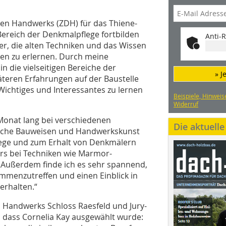
hen Handwerks (ZDH) für das Thiene-
Bereich der Denkmalpflege fortbilden
Anti-R
r, die alten Techniken und das Wissen
en zu erlernen. Durch meine
in die vielseitigen Bereiche der
» J
teren Erfahrungen auf der Baustelle
 Wichtiges und Interessantes zu lernen
Beispiele, Hinweis
Widerruf
Monat lang bei verschiedenen
Die aktuell
ische Bauweisen und Handwerkskunst
flege und zum Erhalt von Denkmälern
ers bei Techniken wie Marmor-
 „Außerdem finde ich es sehr spannend,
menzutreffen und einen Einblick in
 erhalten.“
 Handwerks Schloss Raesfeld und Jury-
h, dass Cornelia Kay ausgewählt wurde: