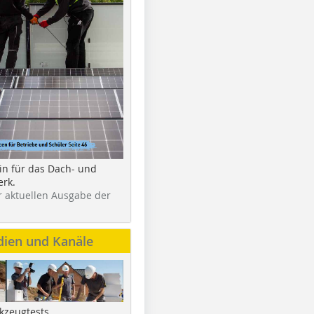
in für das Dach- und
rk.
r aktuellen Ausgabe der
dien und Kanäle
kzeugtests,