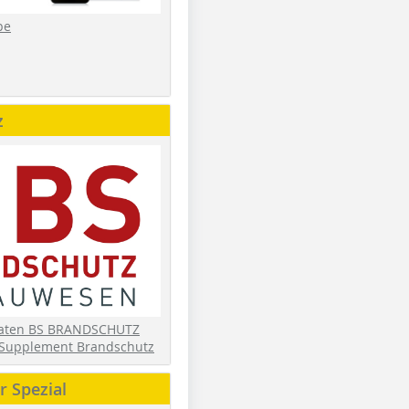
be
z
daten BS BRANDSCHUTZ
Supplement Brandschutz
 Spezial