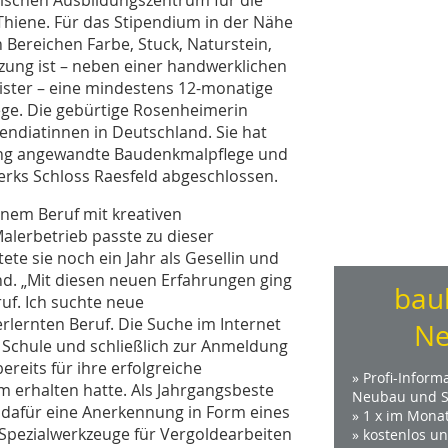
 Thiene. Für das Stipendium in der Nähe
Bereichen Farbe, Stuck, Naturstein,
ung ist – neben einer handwerklichen
ister – eine mindestens 12-monatige
ge. Die gebürtige Rosenheimerin
endiatinnen in Deutschland. Sie hat
tung angewandte Baudenkmalpflege und
rks Schloss Raesfeld abgeschlossen.
inem Beruf mit kreativen
alerbetrieb passte zu dieser
ete sie noch ein Jahr als Gesellin und
nd. „Mit diesen neuen Erfahrungen ging
bau
ruf. Ich suchte neue
lernten Beruf. Die Suche im Internet
Ne
 Schule und schließlich zur Anmeldung
bereits für ihre erfolgreiche
» Profi-Inform
 erhalten hatte. Als Jahrgangsbeste
Neubau und S
 dafür eine Anerkennung in Form eines
» 1 x im Mona
 Spezialwerkzeuge für Vergoldearbeiten
» kostenlos u