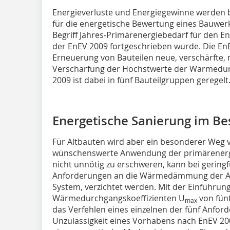
Energieverluste und Energiegewinne werden bil
für die energetische Bewer­tung eines Bauwer
Begriff Jahres-Primärenergiebedarf für den En
der EnEV 2009 fortgeschrie­ben wurde. Die En
Erneuerung von Bauteilen neue, verschärfte,
Verschärfung der Höchstwerte der Wärmedur
2009 ist dabei in fünf Bauteilgruppen geregelt
Energetische Sanierung im Be
Für Altbauten wird aber ein besonderer Weg 
wünschenswerte Anwendung der primärenerg
nicht unnötig zu erschweren, kann bei geri
Anforderungen an die Wärmedämmung der Auß
System, verzichtet werden. Mit der Einführu
Wärmedurchgangskoeffizienten U
von fün
max
das Verfehlen eines einzelnen der fünf Anfor
Unzulässigkeit eines Vorhabens nach EnEV 2009