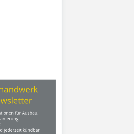
handwerk
wsletter
ationen für Ausbau,
anierung
t
nd jederzeit kündbar