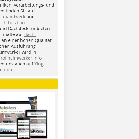
iken, Verarbeitungs- und
n finden Sie auf
bauhandwerk
und
ach-holzbau
.
und Dachdeckern bieten
Inhalte auf
dach-
r an einer hohen Qualität
ichen Ausführung
eimwerker wird in
profiheimwerker.info
nden uns auch auf
Xing
,
cebook
.