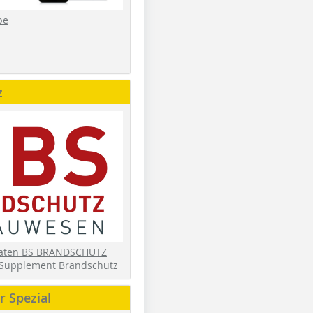
be
z
daten BS BRANDSCHUTZ
Supplement Brandschutz
 Spezial