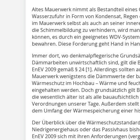
Altes Mauerwerk nimmt als Bestandteil eine
Wasserzufuhr in Form von Kondensat, Regen 
im Mauerwerk selbst als auch an seiner inne
die Schimmelbildung zu verhindern, wird man 
können, es durch ein geeignetes WDV-System
bewahren. Diese Forderung geht Hand in Han
Immer dort, wo denkmalpflegerische Grundsät
Dämmarbeiten unwirtschaftlich sind, gilt die 
EnEV 2009 gemäß § 24 [1]. Allerdings sollten 
Mauerwerk wenigstens die Dämmwerte der bau
Wärmeschutz im Hochbau – Wärme und feuch
eingehalten werden. Doch grundsätzlich gilt 
die wesentlich älter ist als alle bauaufsichtl
Verordnungen unserer Tage. Außerdem stellt s
dem Umfang der Wärmespeicherung einer hi
Der Überblick über die Wärmeschutzstandards
Niedrigenergiehaus oder das Passivhaus bishe
EnEV 2009 sich mit ihren Anforderungen (verg