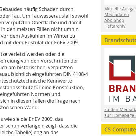
s Gebäudes häufig Schaden durch
Aktuelle Ausga
Mediadaten
oder Tau. Um Tauwasserausfall sowohl
Abo-Shop
ren verputzten Oberfläche und damit
Heftarchiv
in den meisten Fällen nicht umhin
 vor dem Auskühlen im Winter zu
Brandschut
d mit dem Postulat der EnEV 2009.
ze verletzt werden oder die
Befreiung von den Vorschriften der
auch am historischen, verputzten
aufsichtlich eingeführten DIN 4108-4
teschutztechnische Kennwerte
Bestandsschutz für eine Konstruktion,
ich eingeführten Normen und
ich in diesen Fällen die Frage nach
storischen Wand.
zu den Media
zur Homepage 
 wie sie die EnEV 2009, das
r schon verlangen, zeigt, dass die
CS Computer
leiche Tabelle) eng an das