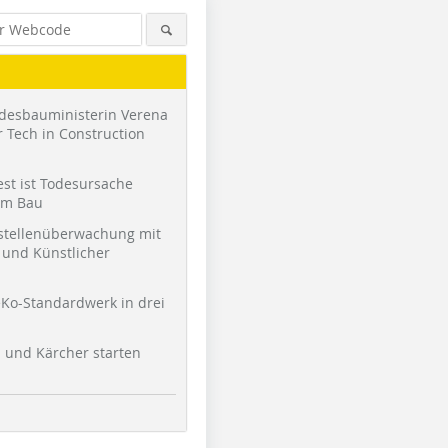
desbauministerin Verena
 Tech in Construction
st ist Todesursache
am Bau
stellenüberwachung mit
und Künstlicher
Fotos (2): Dr. Josef Maier
Ko-Standardwerk in drei
l und Kärcher starten