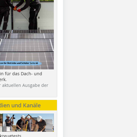
in für das Dach- und
rk.
r aktuellen Ausgabe der
dien und Kanäle
kzeugtests,