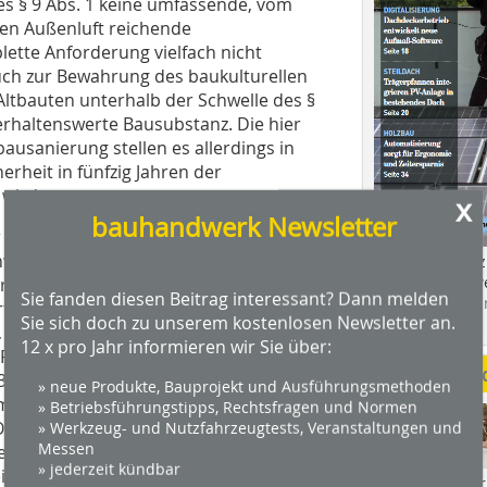
es § 9 Abs. 1 keine umfassende, vom
en Außenluft reichende
tte Anforderung vielfach nicht
auch zur Bewahrung des baukulturellen
Altbauten unterhalb der Schwelle des §
rhaltenswerte Bausubstanz. Die hier
ausanierung stellen es allerdings in
erheit in fünfzig Jahren der
wird.
x
bauhandwerk Newsletter
r das in der Wand stehende Fenster
hweist, während nach Wärmeschutz-
Das Profimagaz
Holzbauhandwe
r Wärmedurchgangskoeffizienten k =
Sie fanden diesen Beitrag interessant? Dann melden
Hier geht es zu
 für U = 1,7 W/(m²K) ausreichte. Dabei
Sie sich doch zu unserem kostenlosen Newsletter an.
dach+holzbau.
, mit einer Mehrscheiben-
12 x pro Jahr informieren wir Sie über:
 Fenstertüren einen
Weitere Me
3 W/(m²K) erreichen und dass die
» neue Produkte, Bauprojekt und Ausführungsmethoden
 im Zusammenwirken von Rahmen und
» Betriebsführungstipps, Rechtsfragen und Normen
O 10 077 – 1 Wärmetechnisches
» Werkzeug- und Nutzfahrzeugtests, Veranstaltungen und
Messen
en ermittelt werden müssen. Damit ist
» jederzeit kündbar
nbezogen, was den niedrigeren U-
Videos von Wer