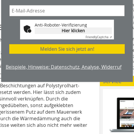
Handwerkstechn
Montageabläufe
youtube.com/
youtube.com/d
Anti-Roboter-Verifizierung
EV 2009
Zimmerleuten 
Hier klicken
wir spannende 
Friendly
Captcha ⇗
holzbau.de
, de
eeinsparung außen an Neu- und
der handwerkl
s „Thermohaut“ bezeichnetes
Melden Sie sich jetzt an!
interessierte H
ssetzung dafür ist eine Außenwand
unserem Blog
, Fenstergewände oder sonstigen
fündig. Sie fi
agend und sauber sein, wenn die
Beispiele, Hinweise: Datenschutz, Analyse, Widerruf
Twitter
und
Fa
Bei sehr unruhigen, rissigen
. Es können alle bekannten WDV-
Service
Beschichtungen auf Polystyrolhart­
esetzt werden. Hier lässt sich zudem
sinnvoll verknüpfen. Durch die
ngedübelten, sonst aufgeklebten
 gerissenem Putz auf dem Mauerwerk
 durch die Wärmedämmung auch die
sse weiten sich also nicht mehr weiter