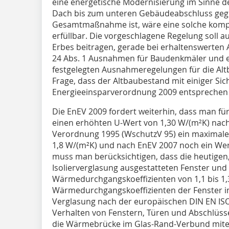
eine energetische Modernisierung im Sinne d
Dach bis zum unteren Gebäudeabschluss geg
Gesamtmaßnahme ist, wäre eine solche komple
erfüllbar. Die vorgeschlagene Regelung soll 
Erbes beitragen, gerade bei erhaltenswerten 
24 Abs. 1 Ausnahmen für Baudenkmäler und e
festgelegten Ausnahmeregelungen für die Altb
Frage, dass der Altbaubestand mit einiger Sich
Energieeinsparverordnung 2009 entsprechen 
Die EnEV 2009 fordert weiterhin, dass man fü
einen erhöhten U-Wert von 1,30 W/(m²K) nac
Verordnung 1995 (WschutzV 95) ein maximale
1,8 W/(m²K) und nach EnEV 2007 noch ein Wert
muss man berücksichtigen, dass die heutigen
Isolierverglasung ausgestatteten Fenster und
Wärmedurchgangskoeffizienten von 1,1 bis 1,
Wärmedurchgangskoeffizienten der Fenster
Verglasung nach der europäischen DIN EN IS
Verhalten von Fenstern, Türen und Abschlüss
die Wärmebrücke im Glas-Rand-Verbund mitei