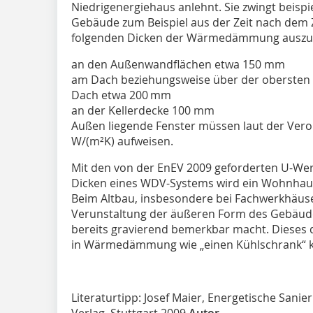
Niedrigenergiehaus anlehnt. Sie zwingt beispie
Gebäude zum Beispiel aus der Zeit nach dem Z
folgenden Dicken der Wärmedämmung auszus
an den Außenwandflächen etwa 150 mm
am Dach beziehungsweise über der oberste
Dach etwa 200 mm
an der Kellerdecke 100 mm
Außen liegende Fenster müssen laut der Ver
W/(m²K) aufweisen.
Mit den von der EnEV 2009 geforderten U-We
Dicken eines WDV-Systems wird ein Wohnhaus 
Beim Altbau, insbesondere bei Fachwerkhäuser
Verunstaltung der äußeren Form des Gebäude
bereits gravierend bemerkbar macht. Dieses
in Wärmedämmung wie „einen Kühlschrank“ krit
Literaturtipp: Josef Maier, Energetische Sani
Verlag, Stuttgart 2009.
Autor