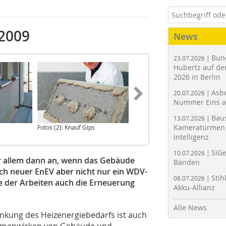
2009
News
Bun
23.07.2026 |
Hubertz auf der
2026 in Berlin
Asbe
20.07.2026 |
Nummer Eins 
Bau
13.07.2026 |
Kameratürmen 
Fotos (2): Knauf Gips
Intelligenz
SiGe
10.07.2026 |
or allem dann an, wenn das Gebäude
Bänden
ch neuer EnEV aber nicht nur ein WDV-
Stih
08.07.2026 |
 der Arbeiten auch die Erneuerung
Akku-Allianz
Alle News
enkung des Heizenergiebedarfs ist auch
ammenwirken von Gebäude und