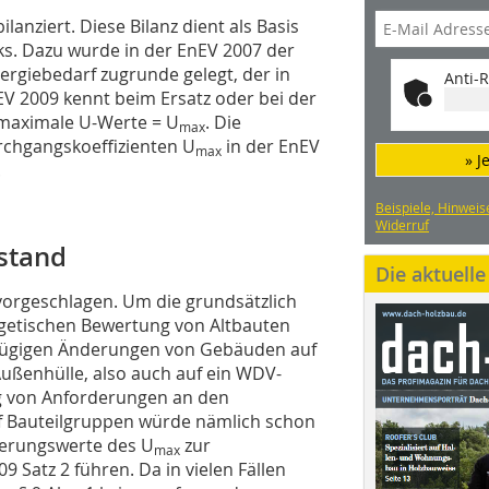
anziert. Diese Bilanz dient als Basis
ks. Dazu wurde in der EnEV 2007 der
ergie­bedarf zugrunde gelegt, der in
Anti-R
EV 2009 kennt beim Ersatz oder bei der
 maximale U-Werte = U
. Die
max
chgangskoeffizienten U
in der EnEV
max
» J
.
Beispiele, Hinweis
Widerruf
stand
Die aktuell
vorgeschlagen. Um die grundsätzlich
etischen Bewertung von Altbauten
ngfügigen Änderungen von Gebäuden auf
enhülle, also auch auf ein WDV-
ng von Anforderungen an den
f Bauteilgruppen würde nämlich schon
derungswerte des U
zur
max
 Satz 2 führen. Da in vielen Fällen