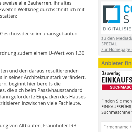
lsweise alle Bauherren, ihr altes
weiten Weltkrieg durchschnittlich mit
tatten:
n Geschossdecke im unausgebauten
zu den Mediad
SPEZIAL
zur Homepage 
ordnung zudem einem U-Wert von 1,30
Anbieter fi
rten und den daraus resultierenden
in seiner Architektur stark verändert.
n, beginnt hier bereits die
s, die sich beim Passivhausstandard
 dann geforderte Einpacken des Hauses
Finden Sie mehr
isieren inzwischen viele Fachleute.
EINKAUFSFÜHRE
Suchmaschine f
erung von Altbauten, Fraunhofer IRB