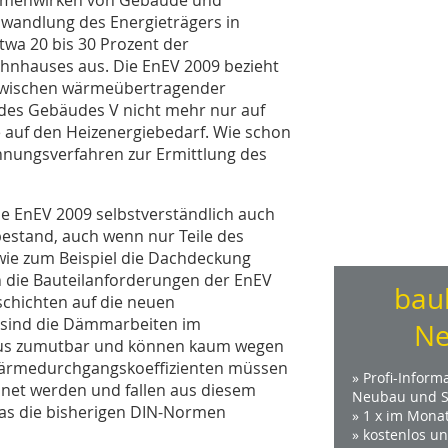
Umwandlung des Energieträgers in
wa 20 bis 30 Prozent der
ohnhauses aus. Die EnEV 2009 bezieht
s zwischen wärmeübertragender
des Gebäudes V nicht mehr nur auf
uf den Heize­nergie­bedarf. Wie schon
hnungsverfahren zur Ermittlung des
e EnEV 2009 selbstverständlich auch
stand, auch wenn nur Teile des
wie zum Beispiel die Dachdeckung
n die Bauteilanforderungen der EnEV
bau
schichten auf die neuen
sind die Dämmarbeiten im
Ne
haus zumutbar und können kaum wegen
 Wärmedurchgangskoeffizienten müssen
» Profi-Inform
net werden und fallen aus diesem
Neubau und S
 das die bisherigen DIN-Normen
» 1 x im Mona
» kostenlos u