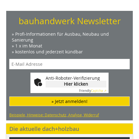
bauhandwerk Newsletter
» Profi-Informationen für Ausbau, Neubau und
Sanierung
» 1 x im Monat
» kostenlos und jederzeit kündbar
Anti-Roboter-Verifizierung
Hier klicken
Friendly
Captcha ⇗
» Jetzt anmelden!
Beispiele, Hinweise: Datenschutz, Analyse, Widerruf
Die aktuelle dach+holzbau