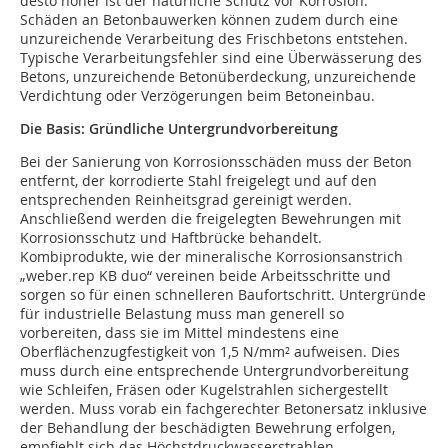
desto höher ist der natürliche Schutz vor Korrosion.
Schäden an Betonbauwerken können zudem durch eine
unzureichende Verarbeitung des Frischbetons entstehen.
Typische Verarbeitungsfehler sind eine Überwässerung des
Betons, unzureichende Betonüberdeckung, unzureichende
Verdichtung oder Verzögerungen beim Betoneinbau.
Die Basis: Gründliche Untergrundvorbereitung
Bei der Sanierung von Korrosionsschäden muss der Beton
entfernt, der korrodierte Stahl freigelegt und auf den
entsprechenden Reinheitsgrad gereinigt werden.
Anschließend werden die freigelegten Bewehrungen mit
Korrosionsschutz und Haftbrücke behandelt.
Kombiprodukte, wie der mineralische Korrosionsanstrich
„weber.rep KB duo“ vereinen beide Arbeitsschritte und
sorgen so für einen schnelleren Baufortschritt. Untergründe
für industrielle Belastung muss man generell so
vorbereiten, dass sie im Mittel mindestens eine
Oberflächenzugfestigkeit von 1,5 N/mm² aufweisen. Dies
muss durch eine entsprechende Untergrundvorbereitung
wie Schleifen, Fräsen oder Kugelstrahlen sichergestellt
werden. Muss vorab ein fachgerechter Betonersatz inklusive
der Behandlung der beschädigten Bewehrung erfolgen,
empfiehlt sich das Höchstdruckwasserstrahlen.