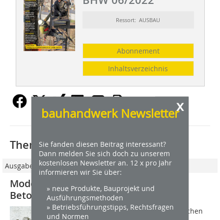
BHW 06/2022
Ressort: AUSBAU
Abonnement
Inhaltsverzeichnis
x
bauhandwerk Newsletter
Thematisch passende Artikel:
Sie fanden diesen Beitrag interessant?
Dann melden Sie sich doch zu unserem
kostenlosen Newsletter an. 12 x pro Jahr
Ausgabe 7-8/2024
informieren wir Sie über:
Moderne Betonersatzsysteme für die
» neue Produkte, Bauprojekt und
Betonsanierung
Ausführungsmethoden
» Betriebsführungstipps, Rechtsfragen
Ob bei Tunneln, Brücken oder Parkflächen 
und Normen