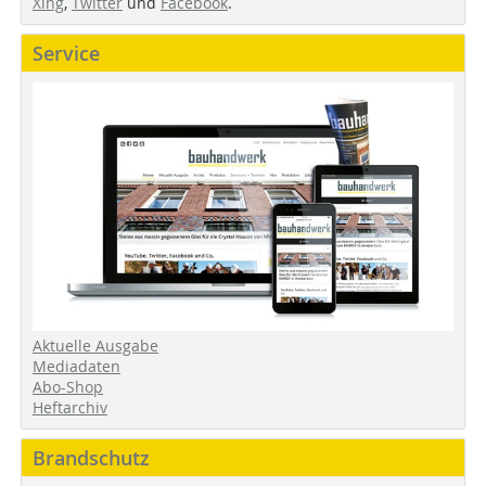
Xing
,
Twitter
und
Facebook
.
Service
Aktuelle Ausgabe
Mediadaten
Abo-Shop
Heftarchiv
Brandschutz