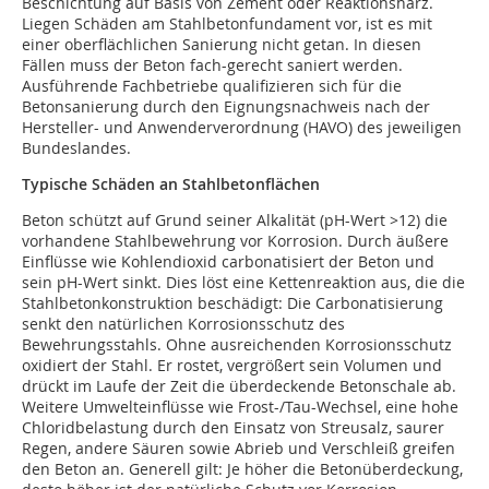
Beschichtung auf Basis von Zement oder Reaktionsharz.
Liegen Schäden am Stahlbetonfundament vor, ist es mit
einer oberflächlichen Sanierung nicht getan. In diesen
Fällen muss der Beton fach-gerecht saniert werden.
Ausführende Fachbetriebe qualifizieren sich für die
Betonsanierung durch den Eignungsnachweis nach der
Hersteller- und Anwenderverordnung (HAVO) des jeweiligen
Bundeslandes.
Typische Schäden an Stahlbetonflächen
Beton schützt auf Grund seiner Alkalität (pH-Wert >12) die
vorhandene Stahlbewehrung vor Korrosion. Durch äußere
Einflüsse wie Kohlendioxid carbonatisiert der Beton und
sein pH-Wert sinkt. Dies löst eine Kettenreaktion aus, die die
Stahlbetonkonstruktion beschädigt: Die Carbonatisierung
senkt den natürlichen Korrosionsschutz des
Bewehrungsstahls. Ohne ausreichenden Korrosionsschutz
oxidiert der Stahl. Er rostet, vergrößert sein Volumen und
drückt im Laufe der Zeit die überdeckende Betonschale ab.
Weitere Umwelteinflüsse wie Frost-/Tau-Wechsel, eine hohe
Chloridbelastung durch den Einsatz von Streusalz, saurer
Regen, andere Säuren sowie Abrieb und Verschleiß greifen
den Beton an. Generell gilt: Je höher die Betonüberdeckung,