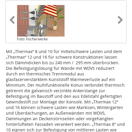
Foto: Fischerwerke
Mit „Thermax“ 8 und 10 für mittelschwere Lasten und dem
„Thermax“ 12 und 16 für schwere Konstruktionen lassen
sich Dämmdicken bis zu 240 mm / 295 mm überbrücken.
Die Be­fes­tigungslösung für Wände mit WDVS reduziert
durch ein ther­misches Trennmodul aus
glasfaserverstärktem Kunststoff Wärmeverluste auf ein
Mini­mum. Der multifunktionelle Konus verbindet thermisch
getrennt die galvanisch ver­zinkte Ankerstange zur
Befestigung im Baustoff und den aus Edelstahl gefertigten
Gewindestift zur Montage der Konsole. Mit „Thermax 12“
und 16 können schwere Lasten wie Markisen, Wintergärten
und Überdachungen, an Außenwänden mit WDVS,
Dämmungen an Deckenstirnseiten oder vorgehängten
hinterlüfteten Fassaden verankert werden. „Thermax 8“ und
10 eignen sich zur Befestigung von mittleren Lasten wie