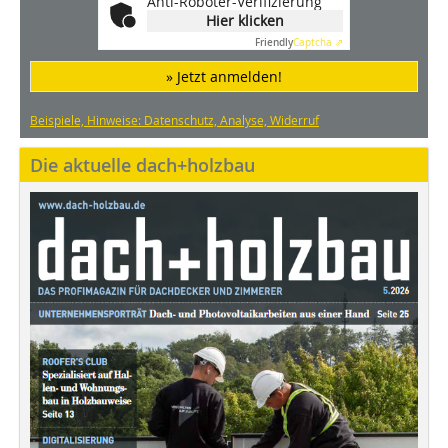
Anti-Roboter-Verifizierung
Hier klicken
Friendly
Captcha ⇗
» Jetzt anmelden!
Beispiele, Hinweise: Datenschutz, Analyse, Widerruf
Die aktuelle dach+holzbau