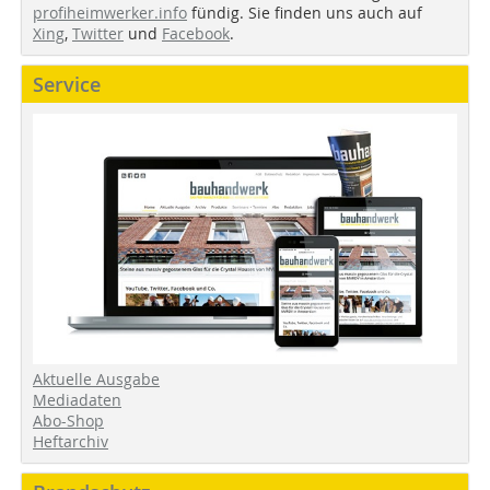
profiheimwerker.info
fündig. Sie finden uns auch auf
Xing
,
Twitter
und
Facebook
.
Service
Aktuelle Ausgabe
Mediadaten
Abo-Shop
Heftarchiv