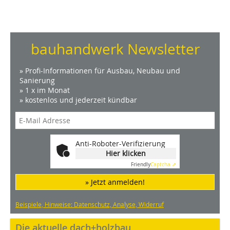
bauhandwerk Newsletter
» Profi-Informationen für Ausbau, Neubau und
Sanierung
» 1 x im Monat
» kostenlos und jederzeit kündbar
Anti-Roboter-Verifizierung
Hier klicken
Friendly
Captcha ⇗
» Jetzt anmelden!
Beispiele, Hinweise: Datenschutz, Analyse, Widerruf
Die aktuelle dach+holzbau