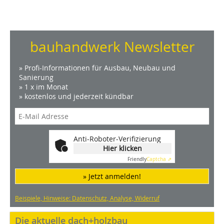
bauhandwerk Newsletter
» Profi-Informationen für Ausbau, Neubau und
Sanierung
» 1 x im Monat
» kostenlos und jederzeit kündbar
Anti-Roboter-Verifizierung
Hier klicken
Friendly
Captcha ⇗
» Jetzt anmelden!
Beispiele, Hinweise: Datenschutz, Analyse, Widerruf
Die aktuelle dach+holzbau