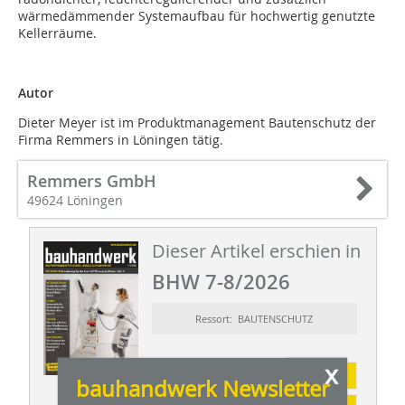
wärmedämmender Systemaufbau für hochwertig genutzte
Kellerräume.
Autor
Dieter Meyer ist im Produktmanagement Bautenschutz der
Firma Remmers in Löningen tätig.
Remmers GmbH
49624 Löningen
Dieser Artikel erschien in
BHW 7-8/2026
Ressort: BAUTENSCHUTZ
x
Abonnement
bauhandwerk Newsletter