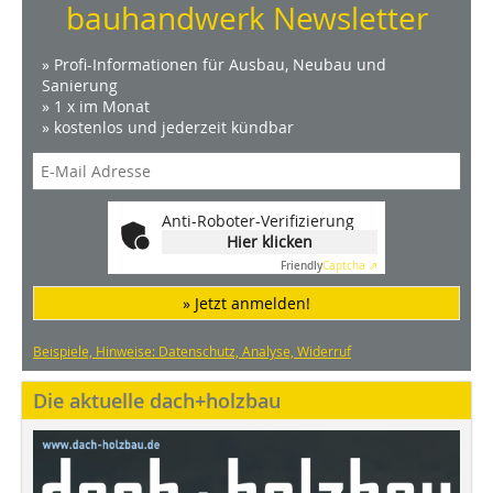
bauhandwerk Newsletter
» Profi-Informationen für Ausbau, Neubau und
Sanierung
» 1 x im Monat
» kostenlos und jederzeit kündbar
Anti-Roboter-Verifizierung
Hier klicken
Friendly
Captcha ⇗
» Jetzt anmelden!
Beispiele, Hinweise: Datenschutz, Analyse, Widerruf
Die aktuelle dach+holzbau