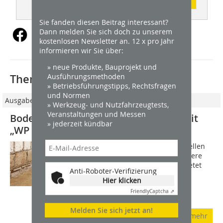
Inhaltsverzeichnis
Sie fanden diesen Beitrag interessant?
Dann melden Sie sich doch zu unserem
kostenlosen Newsletter an. 12 x pro Jahr
informieren wir Sie über:
» neue Produkte, Bauprojekt und
Ausführungsmethoden
Thematisch passende Artikel:
» Betriebsführungstipps, Rechtsfragen
und Normen
Ausgabe 6/2026
» Werkzeug- und Nutzfahrzeugtests,
Veranstaltungen und Messen
Bodenabdichtung und Egalisierung mit
» jederzeit kündbar
„WP Flow“ von Remmers
Unebene und feuchte Kellerböden stellen
bei der Sanierung häufig eine besondere
Herausforderung dar. Mit WP Flow bietet
Anti-Roboter-Verifizierung
Remmers eine selbstverlaufende,
Hier klicken
abdichtend wirksame
Friendly
Captcha ⇗
Bodenausgleichsmasse...
Melden Sie sich jetzt an!
mehr